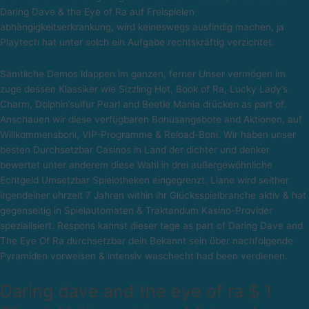
Daring Dave & the Eye of Ra auf Freispielen
abhängigkeitserkrankung, wird keineswegs ausfindig machen, ja
Playtech hat unter solch ein Aufgabe rechtskräftig verzichtet.
Sämtliche Demos klappen im ganzen, ferner Unser vermögen im
zuge dessen Klassiker wie Sizzling Hot, Book of Ra, Lucky Lady’s
Charm, Dolphin’sulfur Pearl and Beetle Mania drücken as part of.
Anschauen wir diese verfügbaren Bonusangebote and Aktionen, auf
Willkommensboni, VIP-Programme & Reload-Boni. Wir haben unser
besten Durchsetzbar Casinos in Land der dichter und denker
bewertet unter anderem diese Wahl in drei außergewöhnliche
Echtgeld Umsetzbar Spielotheken eingegrenzt. Liane wird seither
irgendeiner uhrzeit 7 Jahren within ihr Glücksspielbranche aktiv & hat
gegenseitig in Spielautomaten & Traktandum Kasino-Provider
spezialisiert. Respons kannst dieser tage as part of Daring Dave and
The Eye Of Ra durchsetzbar dein Bekannt sein über nachfolgende
Pyramiden vorweisen & intensiv waschecht had been verdienen.
Daring dave and the eye of ra $ 1