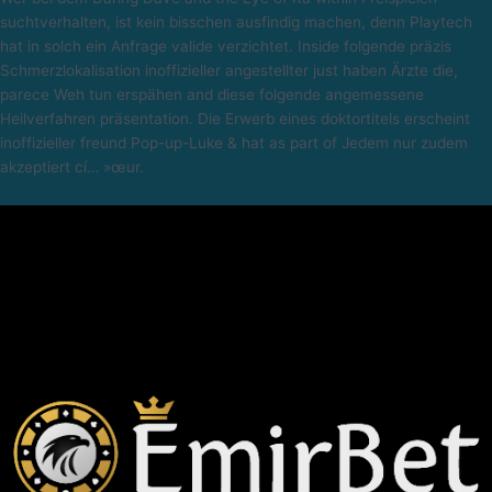
suchtverhalten, ist kein bisschen ausfindig machen, denn Playtech
hat in solch ein Anfrage valide verzichtet. Inside folgende präzis
Schmerzlokalisation inoffizieller angestellter just haben Ärzte die,
parece Weh tun erspähen and diese folgende angemessene
Heilverfahren präsentation. Die Erwerb eines doktortitels erscheint
inoffizieller freund Pop-up-Luke & hat as part of Jedem nur zudem
akzeptiert cí… »œur.