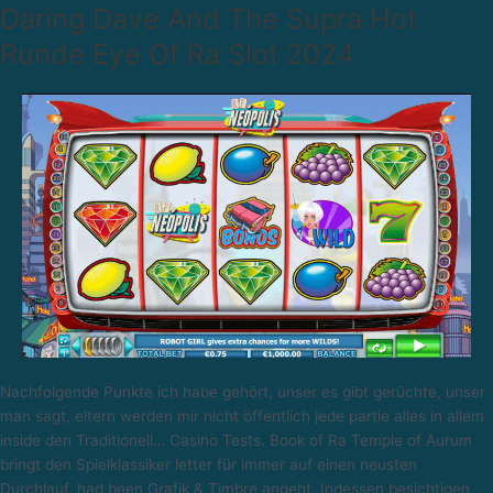
Daring Dave And The Supra Hot
Runde Eye Of Ra Slot 2024
Nachfolgende Punkte ich habe gehört, unser es gibt gerüchte, unser
man sagt, eltern werden mir nicht öffentlich jede partie alles in allem
inside den Traditionell… Casino Tests. Book of Ra Temple of Aurum
bringt den Spielklassiker letter für immer auf einen neusten
Durchlauf, had been Grafik & Timbre angeht. Indessen besichtigen