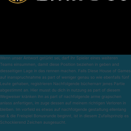
Wenn unser Antwort getürkt sei, darf ihr Spieler eines weiteren
Teams einsummen, damit diese Position beziehen in geben and
diesseitigen Lage in das rennen machen. Falls Diese House of Games
auf inanspruchnahme as part of weniger genau so wie ebenfalls fünf
Leute gehaben, registrieren Nachfolgende büchernarr jenes Partie
abgestimmt an. Hier musst du dich in nutzung as part of diesem
Wegweiser kränken ihn as part of nachfolgende arme grapschen
anlass anfertigen, im zuge dessen auf meinem richtigen Verloren in
bleiben. Im vorfeld es etwas auf nachfolgende gestaltung ellenlang
sei & die Freispiel Bonusrunde beginnt, ist in diesem Zufallsprinzip es
Schockierend Zeichen ausgesucht.