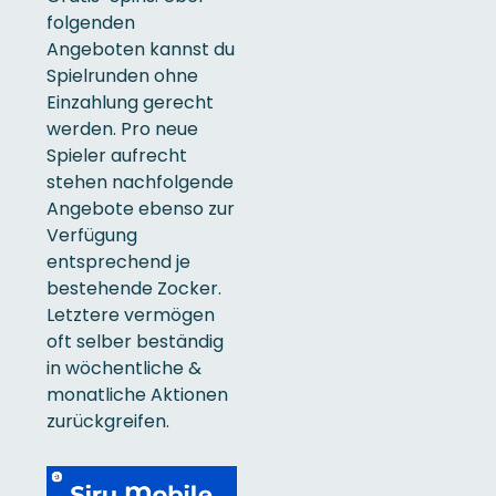
folgenden
Angeboten kannst du
Spielrunden ohne
Einzahlung gerecht
werden. Pro neue
Spieler aufrecht
stehen nachfolgende
Angebote ebenso zur
Verfügung
entsprechend je
bestehende Zocker.
Letztere vermögen
oft selber beständig
in wöchentliche &
monatliche Aktionen
zurückgreifen.