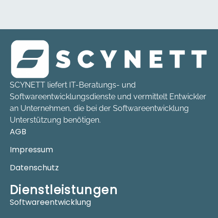
SCYNETT liefert IT-Beratungs- und
Softwareentwicklungsdienste und vermittelt Entwickler
an Unternehmen, die bei der Softwareentwicklung
Unterstützung benötigen.
AGB
Impressum
Datenschutz
Dienstleistungen
Softwareentwicklung