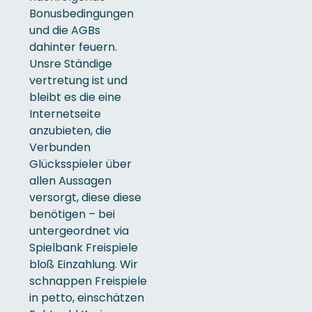
Bonusbedingungen
und die AGBs
dahinter feuern.
Unsre Ständige
vertretung ist und
bleibt es die eine
Internetseite
anzubieten, die
Verbunden
Glücksspieler über
allen Aussagen
versorgt, diese diese
benötigen – bei
untergeordnet via
Spielbank Freispiele
bloß Einzahlung. Wir
schnappen Freispiele
in petto, einschätzen