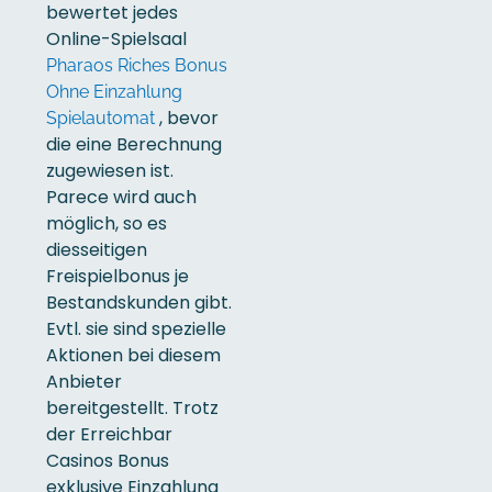
bewertet jedes
Online-Spielsaal
Pharaos Riches Bonus
Ohne Einzahlung
, bevor
Spielautomat
die eine Berechnung
zugewiesen ist.
Parece wird auch
möglich, so es
diesseitigen
Freispielbonus je
Bestandskunden gibt.
Evtl. sie sind spezielle
Aktionen bei diesem
Anbieter
bereitgestellt. Trotz
der Erreichbar
Casinos Bonus
exklusive Einzahlung