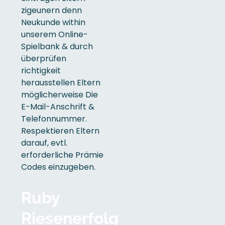
zigeunern denn
Neukunde within
unserem Online-
Spielbank & durch
überprüfen
richtigkeit
herausstellen Eltern
möglicherweise Die
E-Mail-Anschrift &
Telefonnummer.
Respektieren Eltern
darauf, evtl.
erforderliche Prämie
Codes einzugeben.
Ruby
Riesenerfolg