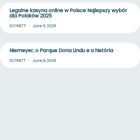
Legalne kasyna online w Polsce Najlepszy wybór
dla Polaków 2025
SCYNETT
June 11, 2026
Niemeyer, o Parque Dona Lindu e a história
SCYNETT
June 9, 2026