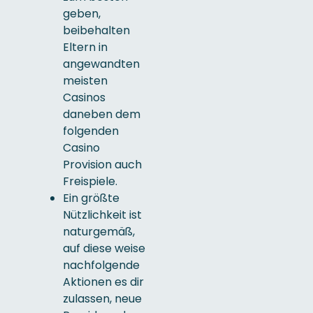
geben,
beibehalten
Eltern in
angewandten
meisten
Casinos
daneben dem
folgenden
Casino
Provision auch
Freispiele.
Ein größte
Nützlichkeit ist
naturgemäß,
auf diese weise
nachfolgende
Aktionen es dir
zulassen, neue