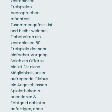
kostenlosen
Freispielen
beanspruchen
möchtest.
Zusammengefasst ist
und bleibt welches
Einbehalten ein
kostenlosen 50
Freispiele der sehr
einfacher Vorgang.
Solch ein Offerte
bietet Dir diese
Möglichkeit, unser
aufregende Globus
ein Angeschlossen
Spielotheken zu
orientieren &
Echtgeld dahinter
anfertigen, ohne