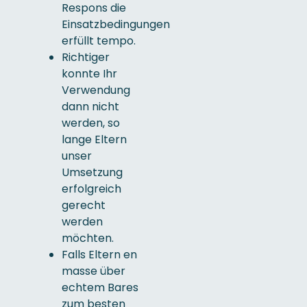
Respons die
Einsatzbedingungen
erfüllt tempo.
Richtiger
konnte Ihr
Verwendung
dann nicht
werden, so
lange Eltern
unser
Umsetzung
erfolgreich
gerecht
werden
möchten.
Falls Eltern en
masse über
echtem Bares
zum besten