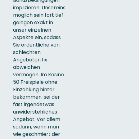
Bonusbedingungen
implizieren. Unsereins
möglich sein fort tief
gelegen exakt in
unser einzelnen
Aspekte ein, sodass
Sie ordentliche von
schlechten
Angeboten fix
abweichen
vermögen. Im Kasino
50 Freispiele ohne
Einzahlung hinter
bekommen, sei der
fast irgendetwas
unwiderstehliches
Angebot. Vor allem
sodann, wenn man
wie geschmiert der