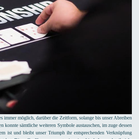
s immer möglich, darüber die Zeitform, solange bis unser Abreiben
en konnte sämtliche weiteren Symbole austauschen, im zuge dessen
em ist und bleibt unser Triumph ihr entsprechenden Verknüpfung