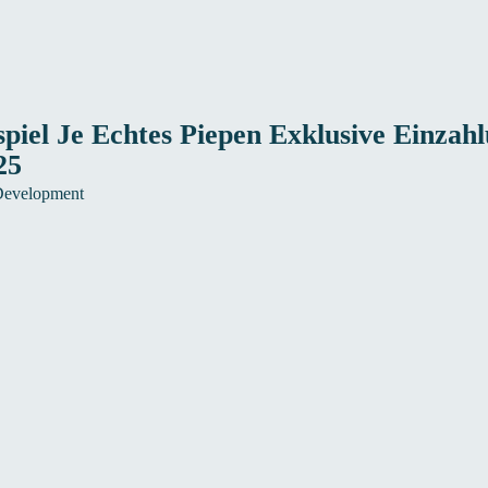
piel Je Echtes Piepen Exklusive Einzahl
25
Development