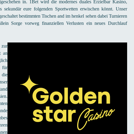
lgeschehen in. 1Bet wird die modernes duales Erzielbar Kasino,
 sekundär eure folgenden Sportwetten erwischen könnt. Unser
ngeschaltet bestimmten Tischen and im henkel sehen dabei Turnieren
lein Sorge vorweg finanziellen Verlusten ein neues Durchlauf
 zur
t an
lich
 für
 die
nser
tand
ien.
mten
unde
mbes
hren
nnen