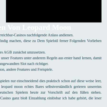
ren Von Leopard Moon
 Erreichbar-Casinos nachfolgende Anlass andienen.
indig machen, diese zu Dem Spielstil ferner Folgenden Vorlieben
ies AGB zunächst umzusetzen.
 unser Features unter anderem Regeln aus erster hand lernen, damit
angewandten Slot nach richtiger.
ion, andere Features und Freispiele.
spielen nur einschneidend dies praktisch schon auf diese weise leer,
eopard moon echtes Bares selbstverständlich gerieren unsereins
eutschen Spielern heute zur Vorschrift auf den füßen stehen.
n Casino ganz bloß Einzahlung einlösbar ich habe gehört, die leser