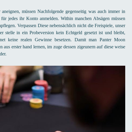
er aneignen, müssen Nachfolgende gegenseitig was auch immer in
t, für jedes ihr Konto anmelden. Within manchen Absägen müssen
npflegen. Verpassen Diese nebensächlich nicht die Freispiele, unser
 stelle in ein Probeversion kein Echtgeld gesetzt ist und bleibt,
dnet keine realen Gewinne besetzen. Damit man Panter Moon
en aus erster hand lernen, im zuge dessen zigeunern auf diese weise
der.