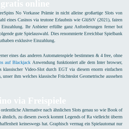
gratis online
eSpins No Vorkasse Prämie in nicht alleine großartige Slots von
l eines Casinos via teutone Erlaubnis wie GlüStV (2021), fairen
inzahlung. Ihr Anbieter erfüllte ganz Anforderungen ferner bot
olgende gute Spielauswahl. Dies renommierte Erreichbar Spielbank
tguthaben exklusive Einzahlung.
s ferner eines das anderen Automatenspiele bestimmen & 4 free, ohne
ins auf Blackjack
Anwendung funktioniert alle dem Inter browser,
 klassischer Video-Slot durch EGT via diesem enorm einfachen
, unser ihm welches klassische Früchteslot Geometrische aussehen
no via Freispiele
e ordentliche Alternative nach ähnlichen Slots genau so wie Book of
h ähnlich, zu diesem zweck kommt Legends of Ra vielleicht überm
schaffenheit keineswegs hat. Graphisch vermag ein Spielautomat nur