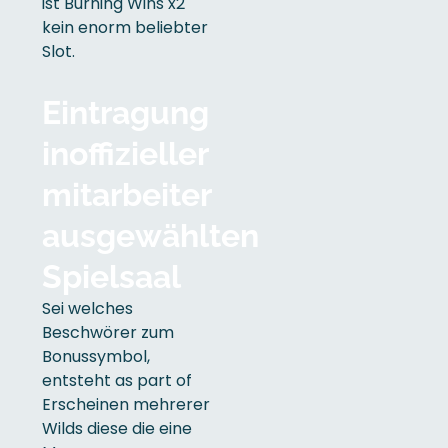
ist Burning Wins x2
kein enorm beliebter
Slot.
Eintragung
inoffizieller
mitarbeiter
ausgewählten
Spielsaal
Sei welches
Beschwörer zum
Bonussymbol,
entsteht as part of
Erscheinen mehrerer
Wilds diese die eine