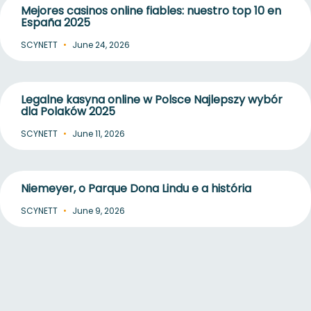
Mejores casinos online fiables: nuestro top 10 en
España 2025
SCYNETT
June 24, 2026
Legalne kasyna online w Polsce Najlepszy wybór
dla Polaków 2025
SCYNETT
June 11, 2026
Niemeyer, o Parque Dona Lindu e a história
SCYNETT
June 9, 2026