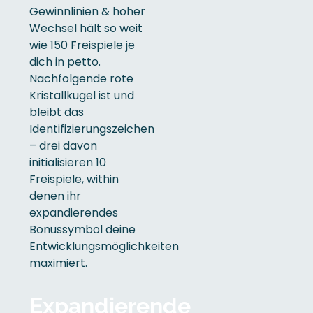
Gewinnlinien & hoher
Wechsel hält so weit
wie 150 Freispiele je
dich in petto.
Nachfolgende rote
Kristallkugel ist und
bleibt das
Identifizierungszeichen
– drei davon
initialisieren 10
Freispiele, within
denen ihr
expandierendes
Bonussymbol deine
Entwicklungsmöglichkeiten
maximiert.
Expandierende