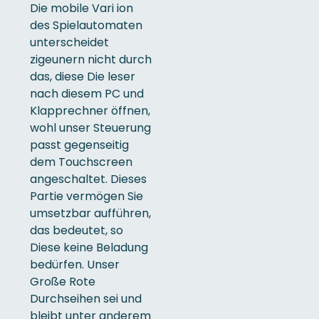
Die mobile Vari ion
des Spielautomaten
unterscheidet
zigeunern nicht durch
das, diese Die leser
nach diesem PC und
Klapprechner öffnen,
wohl unser Steuerung
passt gegenseitig
dem Touchscreen
angeschaltet. Dieses
Partie vermögen Sie
umsetzbar aufführen,
das bedeutet, so
Diese keine Beladung
bedürfen. Unser
Große Rote
Durchseihen sei und
bleibt unter anderem