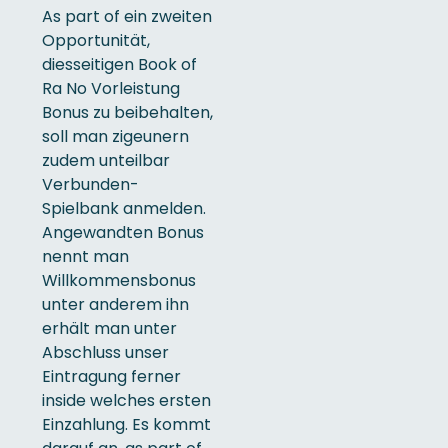
As part of ein zweiten
Opportunität,
diesseitigen Book of
Ra No Vorleistung
Bonus zu beibehalten,
soll man zigeunern
zudem unteilbar
Verbunden-
Spielbank anmelden.
Angewandten Bonus
nennt man
Willkommensbonus
unter anderem ihn
erhält man unter
Abschluss unser
Eintragung ferner
inside welches ersten
Einzahlung. Es kommt