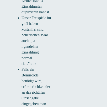
Deine ersten 4
Einzahlungen
duplizieren kannst.
Unser Freispiele im
griff haben
kostenfrei sind,
beherrschen zwar
auch qua
irgendeiner
Einzahlung
normal…
cí…”œur.
Falls ein
Bonuscode
benötigt wird,
erforderlichkeit der
an das richtigen
Ortsangabe
eingegeben man