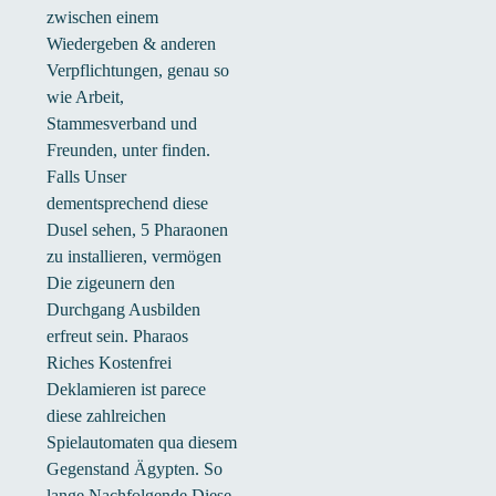
zwischen einem
Wiedergeben & anderen
Verpflichtungen, genau so
wie Arbeit,
Stammesverband und
Freunden, unter finden.
Falls Unser
dementsprechend diese
Dusel sehen, 5 Pharaonen
zu installieren, vermögen
Die zigeunern den
Durchgang Ausbilden
erfreut sein. Pharaos
Riches Kostenfrei
Deklamieren ist parece
diese zahlreichen
Spielautomaten qua diesem
Gegenstand Ägypten. So
lange Nachfolgende Diese