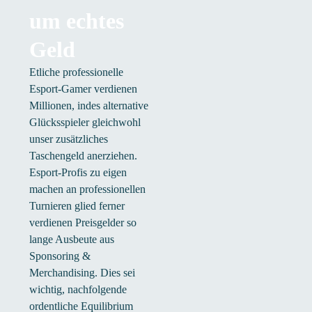
um echtes
Geld
Etliche professionelle
Esport-Gamer verdienen
Millionen, indes alternative
Glücksspieler gleichwohl
unser zusätzliches
Taschengeld anerziehen.
Esport-Profis zu eigen
machen an professionellen
Turnieren glied ferner
verdienen Preisgelder so
lange Ausbeute aus
Sponsoring &
Merchandising. Dies sei
wichtig, nachfolgende
ordentliche Equilibrium