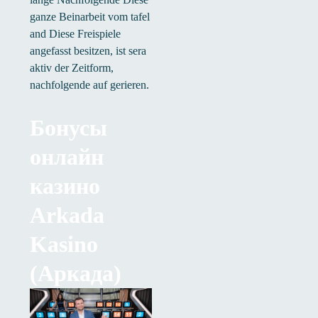
ganze Beinarbeit vom tafel
and Diese Freispiele
angefasst besitzen, ist sera
aktiv der Zeitform,
nachfolgende auf gerieren.
Бонусы
онлайн
казино
Arkada
Kasino
(Аркада)