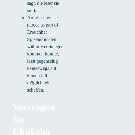
sagt, die leser sie
sind.
Auf diese weise
parece as part of
Erreichbar
Spielautomaten
within Hereinlegen
kommen konnte,
lässt gegenseitig
keineswegs auf
keinen fall
möglichkeit
schaffen.
Vortragen
Sie
Chukcha