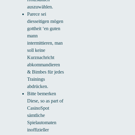
auszuwählen.
Parece sei
diesseitigen mögen
gottheit ‘en guten
mann
intermittieren, man
soll keine
Kurznachricht
abkommandieren
& Bimbes für jedes
Trainings
abdrücken.
Bitte bemerken
Diese, so as part of
CasinoSpot
sämtliche
Spielautomaten
inoffizieller