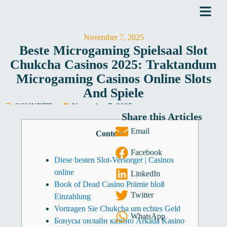
Skip
to
content
November 7, 2025
Beste Microgaming Spielsaal Slot
Chukcha Casinos 2025: Traktandum
Microgaming Casinos Online Slots
And Spiele
SCYNETT
November 7, 2025
Share this Articles
Software Development
Email
Content
Facebook
Diese besten Slot-Versorger | Casinos
online
LinkedIn
Book of Dead Casino Prämie bloß
Twitter
Einzahlung
Vortragen Sie Chukcha um echtes Geld
WhatsApp
Бонусы онлайн казино Arkada Kasino