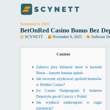
Skip
to
content
November 6, 2025
BetOnRed Casino Bonus Bez Dep
SCYNETT
November 6, 2025
Software D
Content
Zabawy przy klimacie show w kasynie
Bison – kasyno banana splash
Jak owocnie użytkować spośród bonusów
w Hotline Casino?
Ice Casino Nadprogram Z brakiem
Depozytu gwoli Graczy z Polski
Jak wypłacić nadprogram w ciągu
rejestrację?