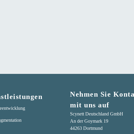
Nehmen Sie Konta
stleistungen
mit uns auf
eentwicklung
Scynett Deutschland GmbH
ugmentation
An der Goymark 19
44263 Dortmund