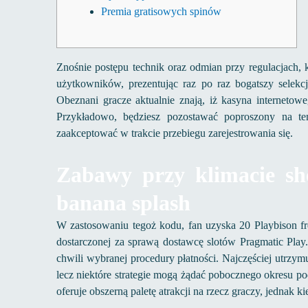
Premia gratisowych spinów
Znośnie postępu technik oraz odmian przy regulacjach, k
użytkowników, prezentując raz po raz bogatszy sele
Obeznani gracze aktualnie znają, iż kasyna interneto
Przykładowo, będziesz pozostawać poproszony na te
zaakceptować w trakcie przebiegu zarejestrowania się.
Zabawy przy klimacie sh
banana splash
W zastosowaniu tegoż kodu, fan uzyska 20 Playbison fr
dostarczonej za sprawą dostawcę slotów Pragmatic Play.
chwili wybranej procedury płatności. Najczęściej utrzym
lecz niektóre strategie mogą żądać pobocznego okresu po
oferuje obszerną paletę atrakcji na rzecz graczy, jednak k