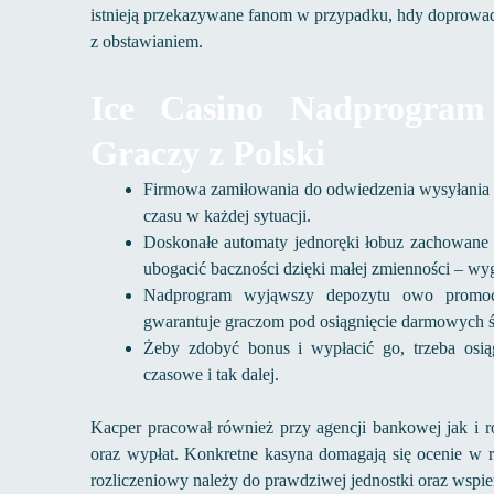
istnieją przekazywane fanom w przypadku, hdy doprowadz
z obstawianiem.
Ice Casino Nadprogram
Graczy z Polski
Firmowa zamiłowania do odwiedzenia wysyłania 
czasu w każdej sytuacji.
Doskonałe automaty jednoręki łobuz zachowane b
ubogacić baczności dzięki małej zmienności – wyg
Nadprogram wyjąwszy depozytu owo promocj
gwarantuje graczom pod osiągnięcie darmowych 
Żeby zdobyć bonus i wypłacić go, trzeba osiąg
czasowe i tak dalej.
Kacper pracował również przy agencji bankowej jak i r
oraz wypłat. Konkretne kasyna domagają się ocenie w r
rozliczeniowy należy do prawdziwej jednostki oraz wspi