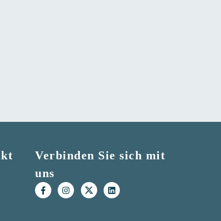
kt
Verbinden Sie sich mit
uns