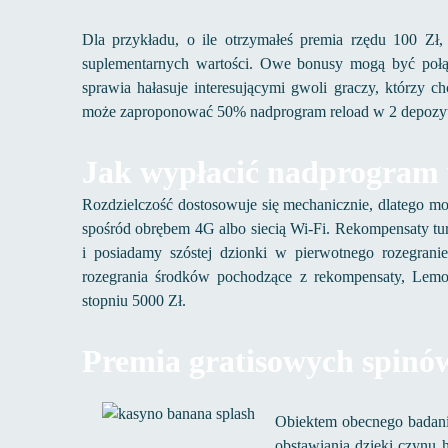
Dla przykładu, o ile otrzymałeś premia rzędu 100 Z
suplementarnych wartości. Owe bonusy mogą być połą
sprawia hałasuje interesującymi gwoli graczy, którzy 
może zaproponować 50% nadprogram reload w 2 depozyt 
Jak wypłacić nadprogram w
Rozdzielczość dostosowuje się mechanicznie, dlatego
spośród obrębem 4G albo siecią Wi-Fi. Rekompensaty tur
i posiadamy szóstej dzionki w pierwotnego rozegrani
rozegrania środków pochodzące z rekompensaty, Lem
stopniu 5000 Zł.
Premia gratisowych spinó
Obiektem obecnego badani
obstawiania dzięki czynu 