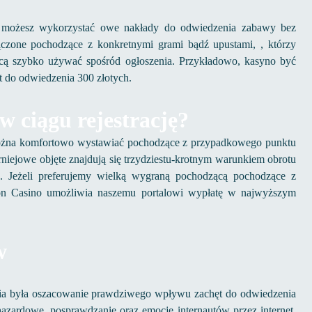
ł, możesz wykorzystać owe nakłady do odwiedzenia zabawy bez
czone pochodzące z konkretnymi grami bądź upustami, , którzy
chcą szybko używać spośród ogłoszenia. Przykładowo, kasyno być
do odwiedzenia 300 złotych.
 ciągu rejestrację?
 można komfortowo wystawiać pochodzące z przypadkowego punktu
niejowe objęte znajdują się trzydziestu-krotnym warunkiem obrotu
e. Jeżeli preferujemy wielką wygraną pochodzącą pochodzące z
on Casino umożliwia naszemu portalowi wypłatę w najwyższym
w
a była oszacowanie prawdziwego wpływu zachęt do odwiedzenia
hazardowe, posprawdzanie oraz emocje internautów przez internet.