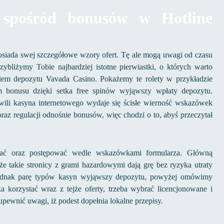
 spośród bonusów w Hotline
siada swej szczegółowe wzory ofert. Tę ale mogą uwagi od czasu
bliżymy Tobie najbardziej istotne pierwiastki, o których warto
iem depozytu Vavada Casino. Pokażemy te rolety w przykładzie
 bonusu dzięki setka free spinów wyjąwszy wpłaty depozytu.
ili kasyna internetowego wydaje się ścisłe wierność wskazówek
az regulacji odnośnie bonusów, więc chodzi o to, abyś przeczytał
ować oraz postępować wedle wskazówkami formularza. Główną
e takie stronicy z grami hazardowymi dają grę bez ryzyka utraty
jednak parę typów kasyn wyjąwszy depozytu, powyżej omówimy
 korzystać wraz z tejże oferty, trzeba wybrać licencjonowane i
pewnić uwagi, iż podest dopełnia lokalne przepisy.