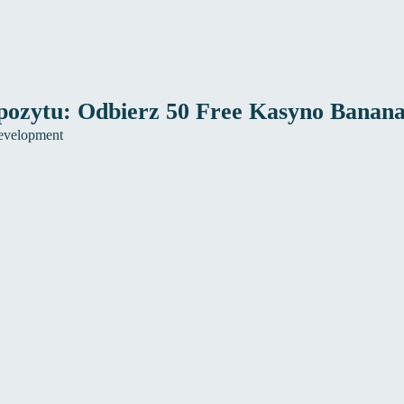
ozytu: Odbierz 50 Free Kasyno Banana
evelopment