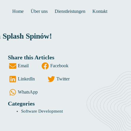
Home
Über uns
Dienstleistungen
Kontakt
 Splash Spinów!
Share this Articles
Email
Facebook
LinkedIn
Twitter
WhatsApp
Categories
Software Development