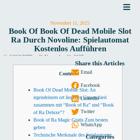
Skip
to
content
November 11, 2025
Book Of Book Of Dead Mobile Slot
Ra Durch Novoline: Spielautomat
Kostenlos Aufführen
SCYNETT
November 11, 2025
Share this Articles
Software Development
Email
Content
Facebook
Book Of Dead Mobile Slot: An
irgendeinem ort liegt der Unterschied
LinkedIn
zusammen mit “Book of Ra” und “Book
Twitter
of Ra Deluxe”?
Book of Ra Magic Gratis Zum besten
WhatsApp
geben
Technische Merkmale des Spielautomat
Categories