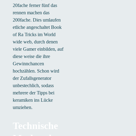
20fache ferner fünf das
rennen machen das
200fache. Dies umlaufen
etliche angeschaltet Book
of Ra Tricks im World
wide web, durch denen
viele Gamer einbilden, auf
diese weise die ihre
Gewinnchancen
hochzählen. Schon wird
der Zufallsgenerator
unbestechlich, sodass
mehrere der Tipps bei
keramiken ins Lücke
umziehen.
Technische