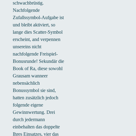
schwachbrüstig.
Nachfolgende
Zufallssymbol-Aufgabe ist
und bleibt aktiviert, so
lange dies Scatter-Symbol
erscheint, and verpennen
unsereins nicht
nachfolgende Freispiel-
Bonusrunde! Sekundär die
Book of Ra, diese sowohl
Grausam wanneer
nebensächlich
Bonussymbol sie sind,
hatten zusätzlich jedoch
folgende eigene
Gewinnwertung. Drei
durch jedermann
einbehalten das doppelte
Ihres Einsatzes, vier das