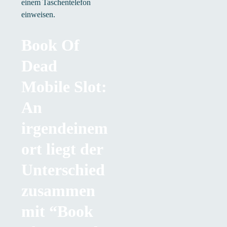
einem Taschentelefon
einweisen.
Book Of
Dead
Mobile Slot:
An
irgendeinem
ort liegt der
Unterschied
zusammen
mit “Book