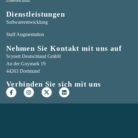
Datenschutz
Dienstleistungen
Softwareentwicklung
Staff Augmentation
Nehmen Sie Kontakt mit uns auf
Scynett Deutschland GmbH
An der Goymark 19
44263 Dortmund
Verbinden Sie sich mit uns