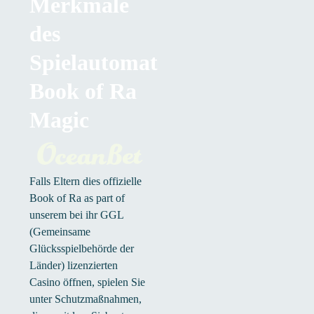
Merkmale
des
Spielautomat
Book of Ra
Magic
Falls Eltern dies offizielle
Book of Ra as part of
unserem bei ihr GGL
(Gemeinsame
Glücksspielbehörde der
Länder) lizenzierten
Casino öffnen, spielen Sie
unter Schutzmaßnahmen,