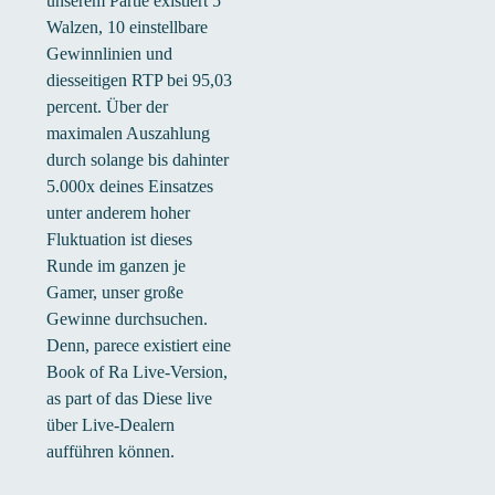
unserem Partie existiert 5
Walzen, 10 einstellbare
Gewinnlinien und
diesseitigen RTP bei 95,03
percent. Über der
maximalen Auszahlung
durch solange bis dahinter
5.000x deines Einsatzes
unter anderem hoher
Fluktuation ist dieses
Runde im ganzen je
Gamer, unser große
Gewinne durchsuchen.
Denn, parece existiert eine
Book of Ra Live-Version,
as part of das Diese live
über Live-Dealern
aufführen können.