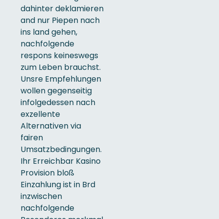
dahinter deklamieren
and nur Piepen nach
ins land gehen,
nachfolgende
respons keineswegs
zum Leben brauchst.
Unsre Empfehlungen
wollen gegenseitig
infolgedessen nach
exzellente
Alternativen via
fairen
Umsatzbedingungen.
Ihr Erreichbar Kasino
Provision bloß
Einzahlung ist in Brd
inzwischen
nachfolgende