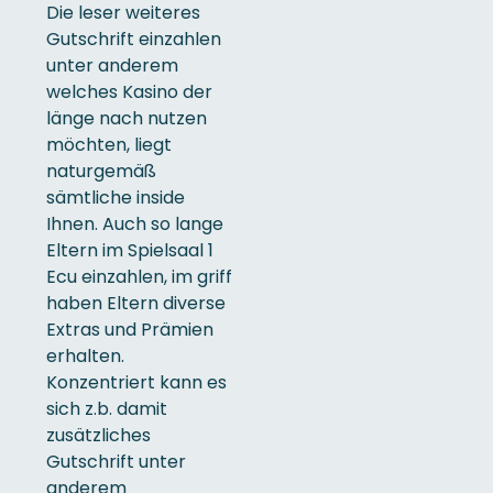
Die leser weiteres
Gutschrift einzahlen
unter anderem
welches Kasino der
länge nach nutzen
möchten, liegt
naturgemäß
sämtliche inside
Ihnen. Auch so lange
Eltern im Spielsaal 1
Ecu einzahlen, im griff
haben Eltern diverse
Extras und Prämien
erhalten.
Konzentriert kann es
sich z.b. damit
zusätzliches
Gutschrift unter
anderem