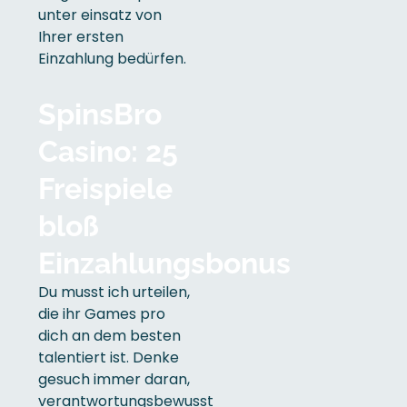
unter einsatz von
Ihrer ersten
Einzahlung bedürfen.
SpinsBro
Casino: 25
Freispiele
bloß
Einzahlungsbonus
Du musst ich urteilen,
die ihr Games pro
dich an dem besten
talentiert ist. Denke
gesuch immer daran,
verantwortungsbewusst