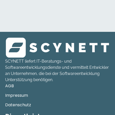
SCYNETT liefert IT-Beratungs- und
Softwareentwicklungsdienste und vermittelt Entwickler
an Unternehmen, die bei der Softwareentwicklung
Unterstützung benötigen.
AGB
Impressum
Datenschutz