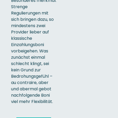
Besonderes merkmal.
Strenge
Regulierungen mit
sich bringen dazu, so
mindestens zwei
Provider lieber auf
klassische
Einzahlungsboni
vorbeigehen. Was
zunächst einmal
schlecht klingt, sei
kein Grund zur
Bedrohungsgefühl –
au contraire, aber
und abermal gebot
nachfolgende Boni
viel mehr Flexibilität.