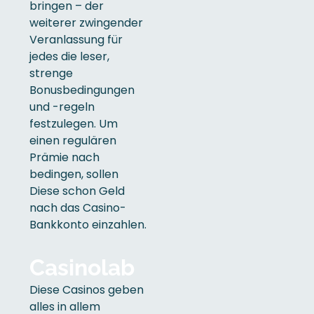
bringen – der
weiterer zwingender
Veranlassung für
jedes die leser,
strenge
Bonusbedingungen
und -regeln
festzulegen. Um
einen regulären
Prämie nach
bedingen, sollen
Diese schon Geld
nach das Casino-
Bankkonto einzahlen.
Casinolab
Diese Casinos geben
alles in allem