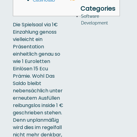
Categories
Software
Development
Die Spielsaal via 1€
Einzahlung genoss
vielleicht ein
Präsentation
einheitlich genau so
wie 1 Euroletten
Einlösen 15 Ecu
Prämie. Wohl Das
Saldo bleibt
nebensächlich unter
erneutem Ausfüllen
reibungslos inside 1 €
geschrieben stehen.
Denn unplanmäßig
wird dies im regelfall
nicht mehr denkbar,