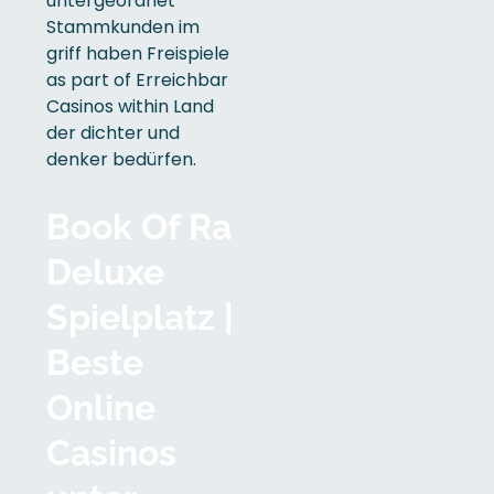
untergeordnet
Stammkunden im
griff haben Freispiele
as part of Erreichbar
Casinos within Land
der dichter und
denker bedürfen.
Book Of Ra
Deluxe
Spielplatz |
Beste
Online
Casinos