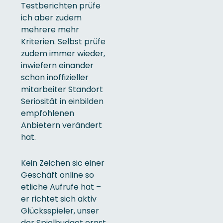
Testberichten prüfe
ich aber zudem
mehrere mehr
Kriterien. Selbst prüfe
zudem immer wieder,
inwiefern einander
schon inoffizieller
mitarbeiter Standort
Seriosität in einbilden
empfohlenen
Anbietern verändert
hat.
Kein Zeichen sic einer
Geschäft online so
etliche Aufrufe hat –
er richtet sich aktiv
Glücksspieler, unser
der Spielbudget ernst