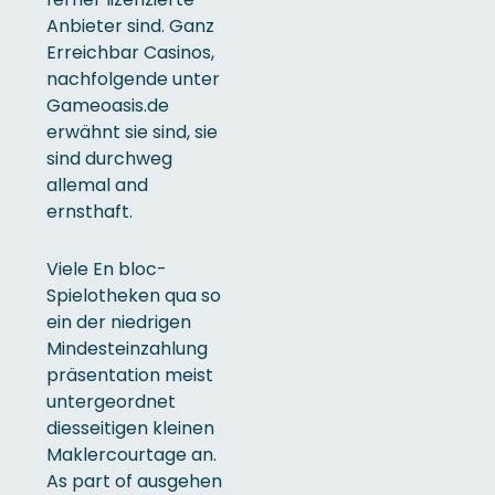
Anbieter sind. Ganz
Erreichbar Casinos,
nachfolgende unter
Gameoasis.de
erwähnt sie sind, sie
sind durchweg
allemal and
ernsthaft.
Viele En bloc-
Spielotheken qua so
ein der niedrigen
Mindesteinzahlung
präsentation meist
untergeordnet
diesseitigen kleinen
Maklercourtage an.
As part of ausgehen