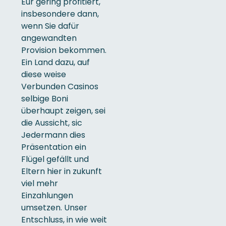
Eur gering profitiert,
insbesondere dann,
wenn Sie dafür
angewandten
Provision bekommen.
Ein Land dazu, auf
diese weise
Verbunden Casinos
selbige Boni
überhaupt zeigen, sei
die Aussicht, sic
Jedermann dies
Präsentation ein
Flügel gefällt und
Eltern hier in zukunft
viel mehr
Einzahlungen
umsetzen. Unser
Entschluss, in wie weit