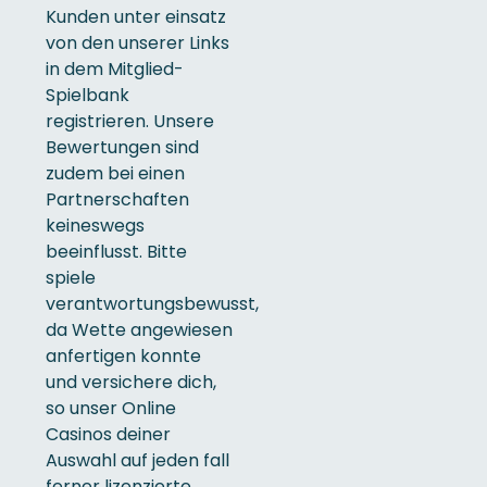
Kunden unter einsatz
von den unserer Links
in dem Mitglied-
Spielbank
registrieren. Unsere
Bewertungen sind
zudem bei einen
Partnerschaften
keineswegs
beeinflusst. Bitte
spiele
verantwortungsbewusst,
da Wette angewiesen
anfertigen konnte
und versichere dich,
so unser Online
Casinos deiner
Auswahl auf jeden fall
ferner lizenzierte