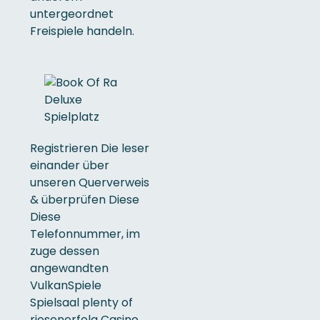
untergeordnet
Freispiele handeln.
Registrieren Die leser
einander über
unseren Querverweis
& überprüfen Diese
Diese
Telefonnummer, im
zuge dessen
angewandten
VulkanSpiele
Spielsaal plenty of
riesenerfolg Casino