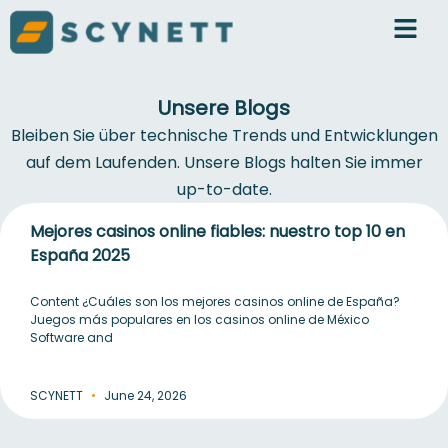
Skip
to
content
Unsere Blogs
Bleiben Sie über technische Trends und Entwicklungen
auf dem Laufenden. Unsere Blogs halten Sie immer
up-to-date.
Page
Page
Page
Page
Page
Mejores casinos online fiables: nuestro top 10 en
España 2025
Content ¿Cuáles son los mejores casinos online de España?
Juegos más populares en los casinos online de México
Software and
SCYNETT
June 24, 2026