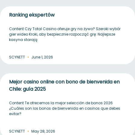
Ranking ekspertów
Content Czy Total Casino oferuje gry na żywo? Szeroki wybór
gier wideo Kroki, aby bezpiecznie rozpocząć grę: Najlepsze
kasyna starają
SCYNETT
June 1, 2026
Mejor casino online con bono de bienvenida en
Chile: guía 2025
Content Te ofrecemos la mejor selección de bonos 2026
¿Cuáles son los bonos de bienvenida en casinos que debes
evitar?
SCYNETT
May 28, 2026