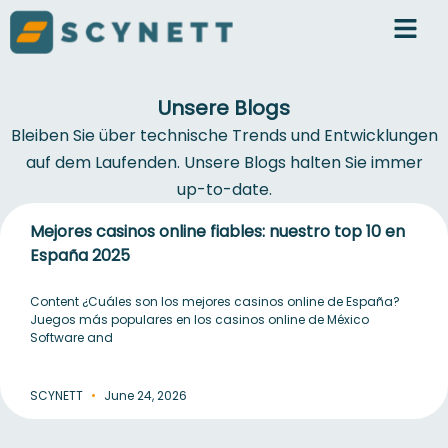
Skip
to
content
Unsere Blogs
Bleiben Sie über technische Trends und Entwicklungen
auf dem Laufenden. Unsere Blogs halten Sie immer
up-to-date.
Page
Page
Page
Page
Page
Mejores casinos online fiables: nuestro top 10 en
España 2025
Content ¿Cuáles son los mejores casinos online de España?
Juegos más populares en los casinos online de México
Software and
SCYNETT
June 24, 2026