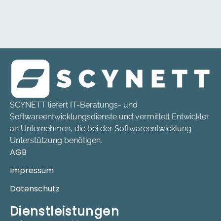
SCYNETT liefert IT-Beratungs- und
Softwareentwicklungsdienste und vermittelt Entwickler
an Unternehmen, die bei der Softwareentwicklung
Unterstützung benötigen.
AGB
Impressum
Datenschutz
Dienstleistungen