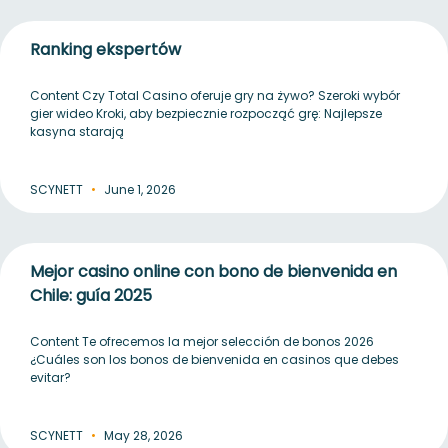
Ranking ekspertów
Content Czy Total Casino oferuje gry na żywo? Szeroki wybór
gier wideo Kroki, aby bezpiecznie rozpocząć grę: Najlepsze
kasyna starają
SCYNETT
June 1, 2026
Mejor casino online con bono de bienvenida en
Chile: guía 2025
Content Te ofrecemos la mejor selección de bonos 2026
¿Cuáles son los bonos de bienvenida en casinos que debes
evitar?
SCYNETT
May 28, 2026