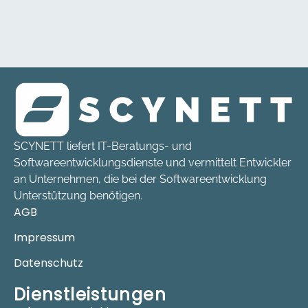
SCYNETT liefert IT-Beratungs- und
Softwareentwicklungsdienste und vermittelt Entwickler
an Unternehmen, die bei der Softwareentwicklung
Unterstützung benötigen.
AGB
Impressum
Datenschutz
Dienstleistungen