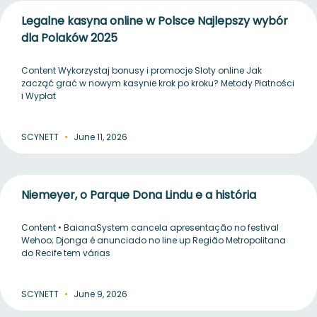
Legalne kasyna online w Polsce Najlepszy wybór
dla Polaków 2025
Content Wykorzystaj bonusy i promocje Sloty online Jak
zacząć grać w nowym kasynie krok po kroku? Metody Płatności
i Wypłat
SCYNETT
June 11, 2026
Niemeyer, o Parque Dona Lindu e a história
Content • BaianaSystem cancela apresentação no festival
Wehoo; Djonga é anunciado no line up Região Metropolitana
do Recife tem várias
SCYNETT
June 9, 2026