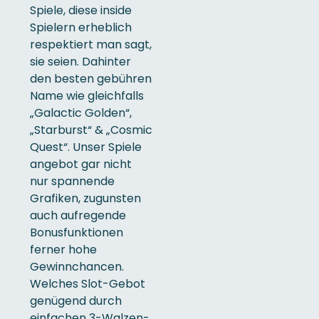
Spiele, diese inside
Spielern erheblich
respektiert man sagt,
sie seien. Dahinter
den besten gebühren
Name wie gleichfalls
„Galactic Golden“,
„Starburst“ & „Cosmic
Quest“. Unser Spiele
angebot gar nicht
nur spannende
Grafiken, zugunsten
auch aufregende
Bonusfunktionen
ferner hohe
Gewinnchancen.
Welches Slot-Gebot
genügend durch
einfachen 3-Walzen-