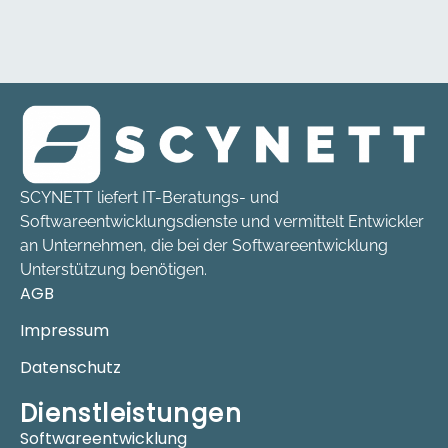
SCYNETT liefert IT-Beratungs- und
Softwareentwicklungsdienste und vermittelt Entwickler
an Unternehmen, die bei der Softwareentwicklung
Unterstützung benötigen.
AGB
Impressum
Datenschutz
Dienstleistungen
Softwareentwicklung