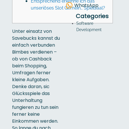
Entsprechend erkenne ich das
WhatsApp
unseriöses Slot Gemein… Spielsaal?
Categories
Software
Development
Unter einsatz von
Savebucks kannst du
einfach verbunden
Bimbes verdienen –
ob von Cashback
beim Shopping,
Umfragen ferner
kleine Aufgaben.
Denke daran, sic
Glücksspiele das
Unterhaltung
fungieren zu tun sein
ferner keine
Einkommen werden.
So lange du nach