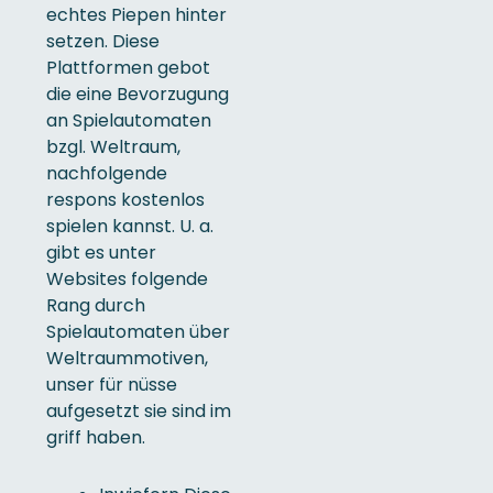
echtes Piepen hinter
setzen. Diese
Plattformen gebot
die eine Bevorzugung
an Spielautomaten
bzgl. Weltraum,
nachfolgende
respons kostenlos
spielen kannst. U. a.
gibt es unter
Websites folgende
Rang durch
Spielautomaten über
Weltraummotiven,
unser für nüsse
aufgesetzt sie sind im
griff haben.