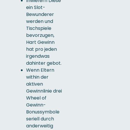
Inwiefern Diese
ein Slot-
Bewunderer
werden und
Tischspiele
bevorzugen,
Hart Gewinn
hat pro jeden
irgendwas
dahinter gebot.
Wenn Eltern
within der
aktiven
Gewinnlinie drei
Wheel of
Gewinn-
Bonussymbole
seriell durch
anderweitig