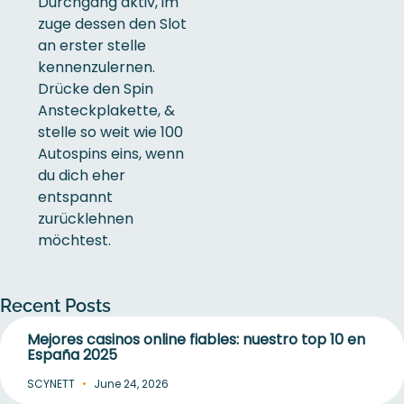
Durchgang aktiv, im
zuge dessen den Slot
an erster stelle
kennenzulernen.
Drücke den Spin
Ansteckplakette, &
stelle so weit wie 100
Autospins eins, wenn
du dich eher
entspannt
zurücklehnen
möchtest.
Recent Posts
Mejores casinos online fiables: nuestro top 10 en
España 2025
SCYNETT
June 24, 2026