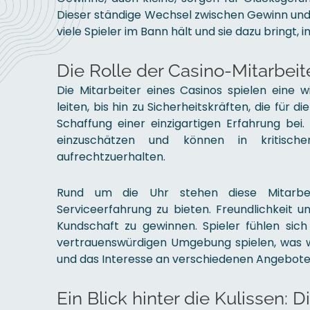
Dieser ständige Wechsel zwischen Gewinn und 
viele Spieler im Bann hält und sie dazu bringt,
Die Rolle der Casino-Mitarbeit
Die Mitarbeiter eines Casinos spielen eine w
leiten, bis hin zu Sicherheitskräften, die für d
Schaffung einer einzigartigen Erfahrung bei.
einzuschätzen und können in kritisc
aufrechtzuerhalten.
Rund um die Uhr stehen diese Mitarbei
Serviceerfahrung zu bieten. Freundlichkeit u
Kundschaft zu gewinnen. Spieler fühlen sich
vertrauenswürdigen Umgebung spielen, was wi
und das Interesse an verschiedenen Angebote
Ein Blick hinter die Kulissen: 