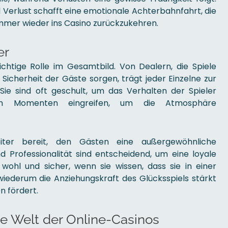
Verlust schafft eine emotionale Achterbahnfahrt, die
 immer wieder ins Casino zurückzukehren.
er
ichtige Rolle im Gesamtbild. Von Dealern, die Spiele
ie Sicherheit der Gäste sorgen, trägt jeder Einzelne zur
 Sie sind oft geschult, um das Verhalten der Spieler
hen Momenten eingreifen, um die Atmosphäre
ter bereit, den Gästen eine außergewöhnliche
nd Professionalität sind entscheidend, um eine loyale
 wohl und sicher, wenn sie wissen, dass sie in einer
ederum die Anziehungskraft des Glücksspiels stärkt
n fördert.
Die Welt der Online-Casinos