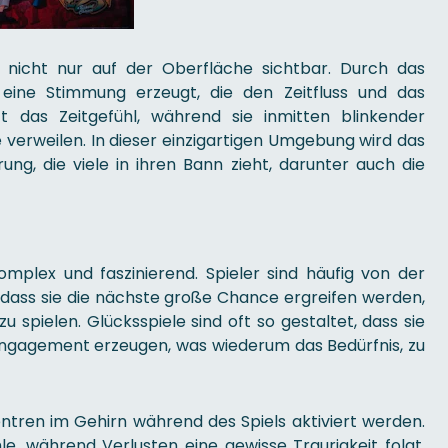
 nicht nur auf der Oberfläche sichtbar. Durch das
 eine Stimmung erzeugt, die den Zeitfluss und das
ft das Zeitgefühl, während sie inmitten blinkender
 verweilen. In dieser einzigartigen Umgebung wird das
ung, die viele in ihren Bann zieht, darunter auch die
omplex und faszinierend. Spieler sind häufig von der
 dass sie die nächste große Chance ergreifen werden,
u spielen. Glücksspiele sind oft so gestaltet, dass sie
ngagement erzeugen, was wiederum das Bedürfnis, zu
entren im Gehirn während des Spiels aktiviert werden.
le, während Verlusten eine gewisse Traurigkeit folgt.