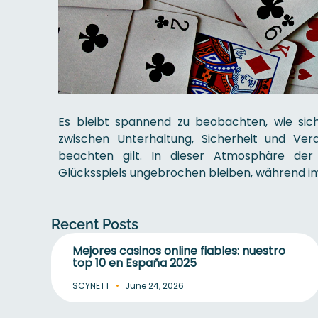
Es bleibt spannend zu beobachten, wie sich
zwischen Unterhaltung, Sicherheit und Ver
beachten gilt. In dieser Atmosphäre der
Glücksspiels ungebrochen bleiben, während i
Recent Posts
Mejores casinos online fiables: nuestro
top 10 en España 2025
SCYNETT
June 24, 2026