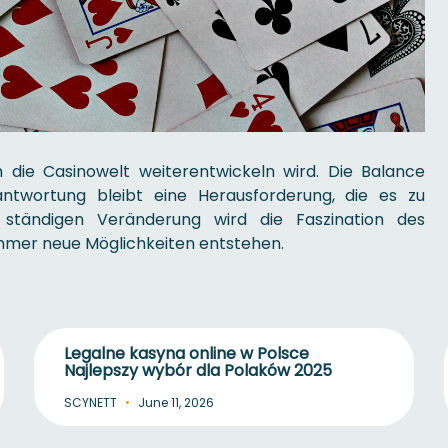
 die Casinowelt weiterentwickeln wird. Die Balance
antwortung bleibt eine Herausforderung, die es zu
 ständigen Veränderung wird die Faszination des
mmer neue Möglichkeiten entstehen.
Legalne kasyna online w Polsce
Najlepszy wybór dla Polaków 2025
SCYNETT
June 11, 2026