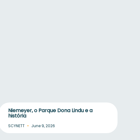
Niemeyer, o Parque Dona Lindu e a
história
SCYNETT
June 9, 2026