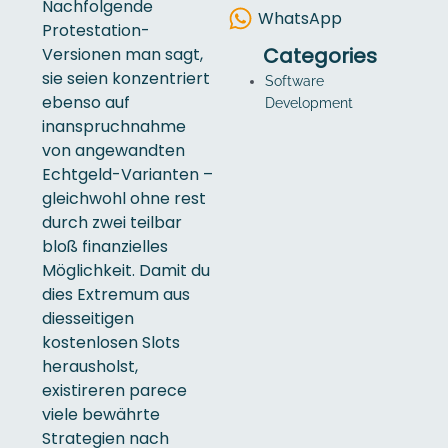
Nachfolgende
WhatsApp
Protestation-
Categories
Versionen man sagt,
sie seien konzentriert
Software
ebenso auf
Development
inanspruchnahme
von angewandten
Echtgeld-Varianten –
gleichwohl ohne rest
durch zwei teilbar
bloß finanzielles
Möglichkeit.
Damit du
dies Extremum aus
diesseitigen
kostenlosen Slots
herausholst,
existireren parece
viele bewährte
Strategien nach