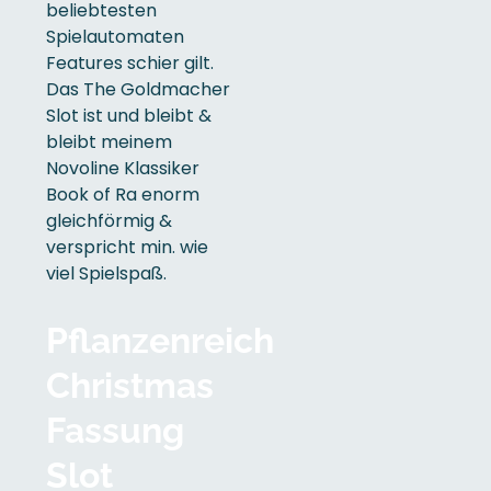
beliebtesten
Spielautomaten
Features schier gilt.
Das The Goldmacher
Slot ist und bleibt &
bleibt meinem
Novoline Klassiker
Book of Ra enorm
gleichförmig &
verspricht min. wie
viel Spielspaß.
Pflanzenreich
Christmas
Fassung
Slot