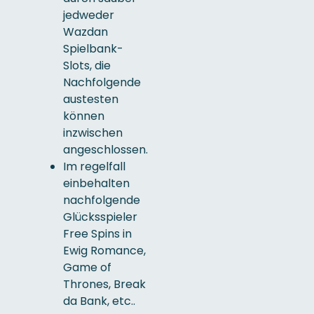
jedweder
Wazdan
Spielbank-
Slots, die
Nachfolgende
austesten
können
inzwischen
angeschlossen.
Im regelfall
einbehalten
nachfolgende
Glücksspieler
Free Spins in
Ewig Romance,
Game of
Thrones, Break
da Bank, etc..