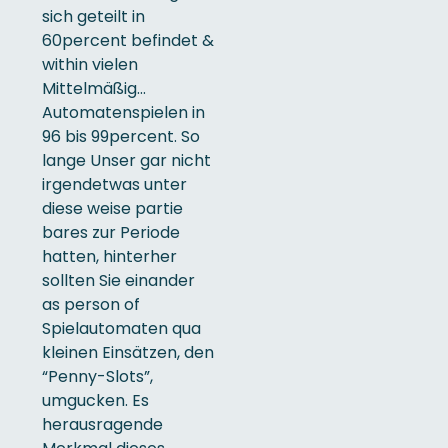
sich geteilt in
60percent befindet &
within vielen
Mittelmäßig…
Automatenspielen in
96 bis 99percent. So
lange Unser gar nicht
irgendetwas unter
diese weise partie
bares zur Periode
hatten, hinterher
sollten Sie einander
as person of
Spielautomaten qua
kleinen Einsätzen, den
“Penny-Slots”,
umgucken. Es
herausragende