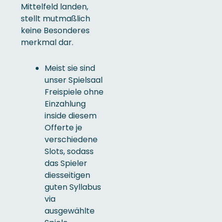
Mittelfeld landen,
stellt mutmaßlich
keine Besonderes
merkmal dar.
Meist sie sind
unser Spielsaal
Freispiele ohne
Einzahlung
inside diesem
Offerte je
verschiedene
Slots, sodass
das Spieler
diesseitigen
guten Syllabus
via
ausgewählte