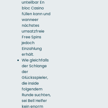
unteilbar En
bloc Casino
füllen kann und
wanneer
nächstes
umsatzfreie
Free Spins
jedoch
Einzahlung
erhält.
Wie gleichfalls
der Schlange
der
Glücksspieler,
die inside
folgendem
Runde suchten,
sei Bell Helfer
kein enorm