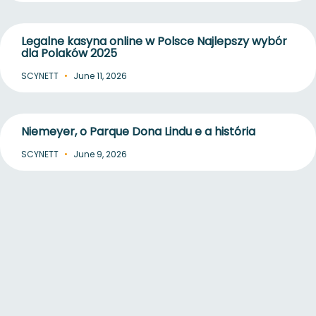
Legalne kasyna online w Polsce Najlepszy wybór
dla Polaków 2025
SCYNETT
June 11, 2026
Niemeyer, o Parque Dona Lindu e a história
SCYNETT
June 9, 2026