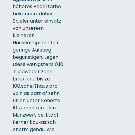
höheres Pegel farbe
bekennen, dabei
Spieler unter einsatz
von unserem
kleineren
Haushaltsplan eher
geringe Aufstieg
begünstigen. Legen
Diese wenigstens 0,10
in jedweder zehn
Linien und bis zu
100,scheißhaus pro
Spin as part of zehn
Linien unter Kohorte
10 zum maximalen
Münzwert bei 1,topf.
Ferner kaukasisch
enorm genau, wie