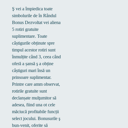
Ş vei a împiedica toate
simbolurile de în Rândul
Bonus Dezvoltat vei aliena
5 rotiri gratuite
suplimentare. Toate
câștigurile obținute spre
timpul acestor rotiri sunt
înmulțite când 3, ceea când
oferă a șansă ş a obține
câștiguri mari însă un
prinsoare suplimentar.
Printre care amm observat,
rotirile gratuite sunt
declanșate mulţumitor să
adesea, fiind una ot cele
măciucă profitabile funcții
select jocului. Bonusurile ş
bun-venit, oferite să