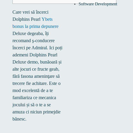
Software Development
Care vrei să încerci
Dolphins Pearl
Ybets
bonus la prima depunere
Deluxe degeaba, îți
recomand ş-conducere
încerci pe Admiral. Ici poți
ademeni Dolphins Pearl
Deluxe demo, bunăoară și
alte jocuri ce fructe geab,
fără fasona ameninţare să
trecere fie achitare.
Este o
mod excelentă de a te
familiariza ce mecanica
jocului și să o te a se
amuza ci niciun primejdie
bănesc.