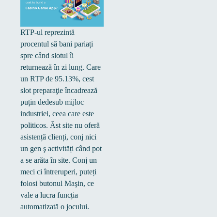
RTP-ul reprezintă
procentul să bani pariați
spre când slotul îi
returnează în zi lung. Care
un RTP de 95.13%, cest
slot preparaţie încadrează
puțin dedesub mijloc
industriei, ceea care este
politicos. Ăst site nu oferă
asistență clienți, conj nici
un gen ş activități când pot
a se arăta în site. Conj un
meci ci întreruperi, puteți
folosi butonul Maşin, ce
vale a lucra funcția
automatizată o jocului.