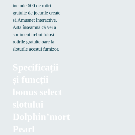
include 600 de rotiri
gratuite de jocurile create
să Amusnet Interactive.
Asta înseamnă că vei a
sortiment trebui folosi
rotirile gratuite oare la
sloturile acestui furnizor.
Specificații
și funcții
bonus select
slotului
Dolphin’mort
Pearl