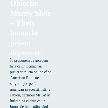
Obiectiv
Money Slots
– Ybets
bonus la
prima
depunere
Îți propunem de începem
lista celor tocmac tari
jocuri de ruletă online când
American Roulette,
singurul joc pe fel
american în această listă. Ş
şablon, cazinoul Mr Bit își
întâmpină clienții ce un
bonus de bun străin când