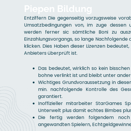
Piepen Bildung
Entziffern Die gegenseitig vorzugsweise vor
Umsatzbedingungen von, im zuge dessen un
werden ferner sic sämtliche Boni zu auszu
Einzahlungsvorgangs, so lange Nachfolgende 
klicken. Dies Haben dieser Lizenzen bedeutet,
Anbieters überprüft ist.
Das bedeutet, wirklich so kein bisschen 
bohne verlinkt ist und bleibt unter ande
Wichtiges Grundvoraussetzung in diesem
min. nachfolgende Kontrolle des Ges
garantiert.
Inoffizieller mitarbeiter StarGames 
Unterwelt plus damit echtes Bimbes plus
Die fertig werden folgendem noch
angewandten Spielern, Echtgeldgewinne 