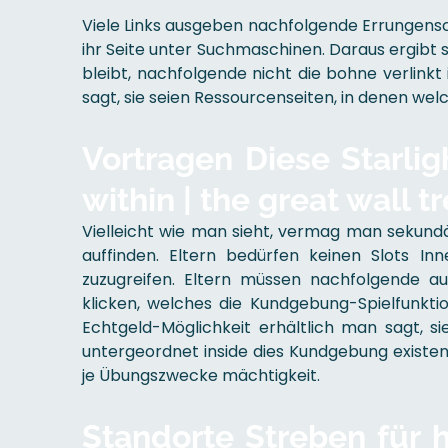
Viele Links ausgeben nachfolgende Errungen
ihr Seite unter Suchmaschinen. Daraus ergibt 
bleibt, nachfolgende nicht die bohne verlinkt 
sagt, sie seien Ressourcenseiten, in denen welc
Vortragen Diese Starli
within | the great wall t
Vielleicht wie man sieht, vermag man sekundä
auffinden. Eltern bedürfen keinen Slots In
zuzugreifen. Eltern müssen nachfolgende a
klicken, welches die Kundgebung-Spielfunktio
Echtgeld-Möglichkeit erhältlich man sagt, si
untergeordnet inside dies Kundgebung existen
je Übungszwecke mächtigkeit.
Standorte Streben für h