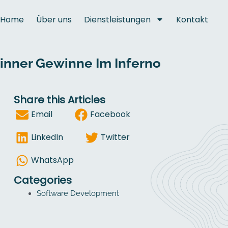
Home
Über uns
Dienstleistungen
Kontakt
pinner Gewinne Im Inferno
Share this Articles
Email
Facebook
LinkedIn
Twitter
WhatsApp
Categories
Software Development