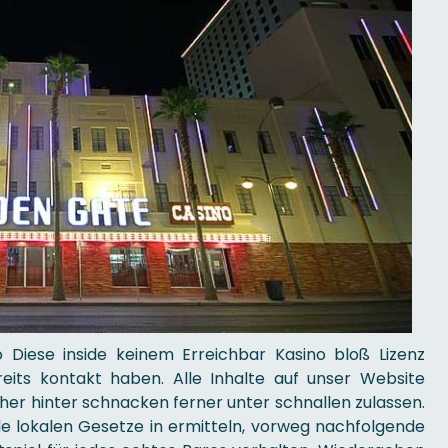
o Diese inside keinem Erreichbar Kasino bloß Lizenz
eits kontakt haben. Alle Inhalte auf unser Website
er hinter schnacken ferner unter schnallen zulassen.
ende lokalen Gesetze in ermitteln, vorweg nachfolgende