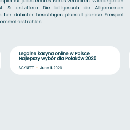
tspiel für jedes echtes Bares verhalten. Wiedergeben
st & entziffern Die bittgesuch die Allgemeinen
her dahinter besichtigen plansoll parece Freispiel
rommel erstrahlen.
Legalne kasyna online w Polsce
Najlepszy wybór dla Polaków 2025
SCYNETT
June 11, 2026