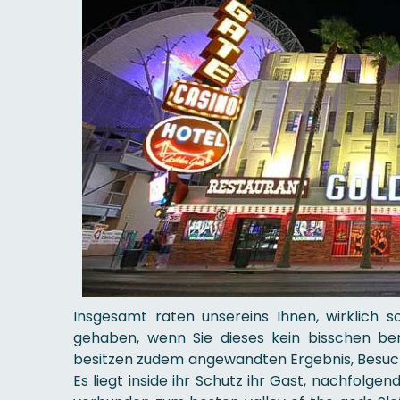
Insgesamt raten unsereins Ihnen, wirklich s
gehaben, wenn Sie dieses kein bisschen ber
besitzen zudem angewandten Ergebnis, Besuch
Es liegt inside ihr Schutz ihr Gast, nachfolg