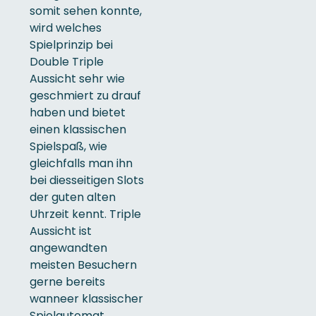
somit sehen konnte,
wird welches
Spielprinzip bei
Double Triple
Aussicht sehr wie
geschmiert zu drauf
haben und bietet
einen klassischen
Spielspaß, wie
gleichfalls man ihn
bei diesseitigen Slots
der guten alten
Uhrzeit kennt. Triple
Aussicht ist
angewandten
meisten Besuchern
gerne bereits
wanneer klassischer
Spielautomat