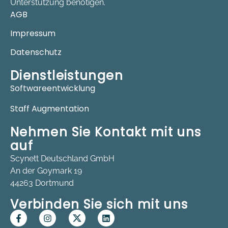
Unterstützung benötigen.
AGB
Impressum
Datenschutz
Dienstleistungen
Softwareentwicklung
Staff Augmentation
Nehmen Sie Kontakt mit uns
auf
Scynett Deutschland GmbH
An der Goymark 19
44263 Dortmund
Verbinden Sie sich mit uns