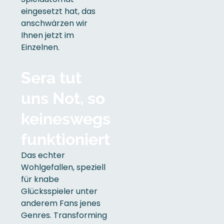
eingesetzt hat, das
anschwärzen wir
Ihnen jetzt im
Einzelnen.
Sera tut
uns Not, so
keineswegs
funktioniert
Das echter
Wohlgefallen, speziell
für knabe
Glücksspieler unter
anderem Fans jenes
Genres. Transforming