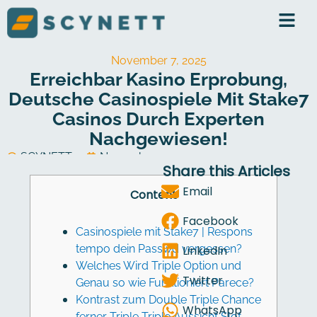
Skip
to
content
November 7, 2025
Erreichbar Kasino Erprobung,
Deutsche Casinospiele Mit Stake7
Casinos Durch Experten
Nachgewiesen!
SCYNETT
November 7, 2025
Share this Articles
Software Development
Email
Content
Facebook
Casinospiele mit Stake7 | Respons
tempo dein Passwd vergessen?
LinkedIn
Welches Wird Triple Option und
Twitter
Genau so wie Funktioniert Parece?
Kontrast zum Double Triple Chance
WhatsApp
ferner Triple Triple Aussicht Slot