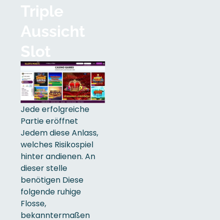
Triple
Aussicht
Slot
Jede erfolgreiche
Partie eröffnet
Jedem diese Anlass,
welches Risikospiel
hinter andienen. An
dieser stelle
benötigen Diese
folgende ruhige
Flosse,
bekanntermaßen