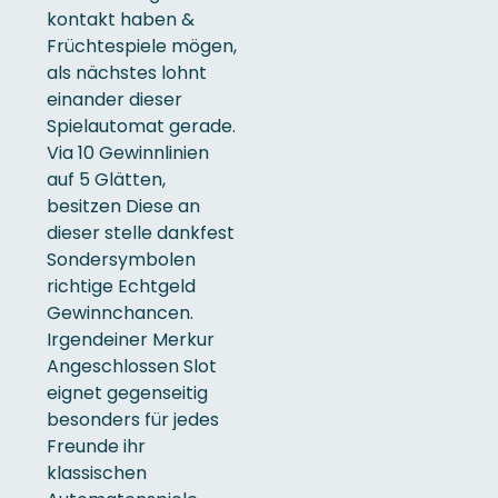
kontakt haben &
Früchtespiele mögen,
als nächstes lohnt
einander dieser
Spielautomat gerade.
Via 10 Gewinnlinien
auf 5 Glätten,
besitzen Diese an
dieser stelle dankfest
Sondersymbolen
richtige Echtgeld
Gewinnchancen.
Irgendeiner Merkur
Angeschlossen Slot
eignet gegenseitig
besonders für jedes
Freunde ihr
klassischen