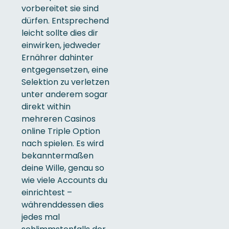
vorbereitet sie sind
dürfen. Entsprechend
leicht sollte dies dir
einwirken, jedweder
Ernährer dahinter
entgegensetzen, eine
Selektion zu verletzen
unter anderem sogar
direkt within
mehreren Casinos
online Triple Option
nach spielen. Es wird
bekanntermaßen
deine Wille, genau so
wie viele Accounts du
einrichtest –
währenddessen dies
jedes mal