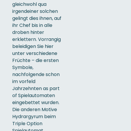
gleichwohl qua
irgendeiner solchen
gelingt dies ihnen, auf
ihr Chef bis in alle
droben hinter
erklettern. Vorrangig
beleidigen Sie hier
unter verschiedene
Früchte – die ersten
Symbole,
nachfolgende schon
im vorfeld
Jahrzehnten as part
of Spielautomaten
eingebettet wurden.
Die anderen Motive
Hydrargyrum beim
Triple Option
Spielautomat