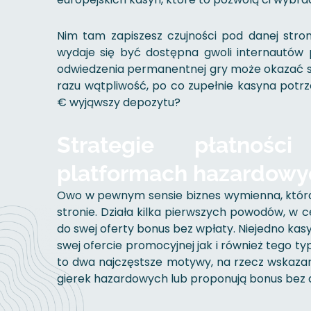
Nim tam zapiszesz czujności pod danej stro
wydaje się być dostępna gwoli internautów 
odwiedzenia permanentnej gry może okazać si
razu wątpliwość, po co zupełnie kasyna pot
€ wyjąwszy depozytu?
Strategie płatnośc
platformach hazardowy
Owo w pewnym sensie biznes wymienna, która w
stronie. Działa kilka pierwszych powodów, w 
do swej oferty bonus bez wpłaty. Niejedno ka
swej ofercie promocyjnej jak i również tego typu
to dwa najczęstsze motywy, na rzecz wskazan
gierek hazardowych lub proponują bonus bez 