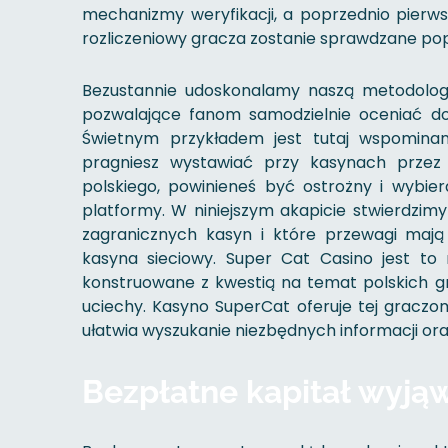
mechanizmy weryfikacji, a poprzednio pierw
rozliczeniowy gracza zostanie sprawdzane pop
Bezustannie udoskonalamy naszą metodolo
pozwalające fanom samodzielnie oceniać do
Świetnym przykładem jest tutaj wspominan
pragniesz wystawiać przy kasynach przez 
polskiego, powinieneś być ostrożny i wybier
platformy. W niniejszym akapicie stwierdzimy
zagranicznych kasyn i które przewagi mają 
kasyna sieciowy. Super Cat Casino jest to
konstruowane z kwestią na temat polskich gr
uciechy. Kasyno SuperCat oferuje tej graczom
ułatwia wyszukanie niezbędnych informacji or
Bezpłatne kapitał wyją