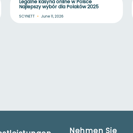
Legalne kasyna online w Polsce
Najlepszy wybór dla Polaków 2025
SCYNETT
June 11, 2026
Nehmen Sie