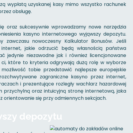
szą wypłatą uzyskanej kasy mimo wszystko rachunek
rzez obsługę.
gię oraz sukcesywnie wprowadzamy nowe narzędzia
niesienia kasyno internetowego wyjąwszy depozytu.
y zawczasu nowoczesny Kalkulator Bonusów. Jeśli
internet, jakie odrzucić będą własnością państwa
ać jedynie niezawodne jak i również licencjonowane
 ci, które to kryteria odgrywają dużą rolę w wyborze
możliwość tobie przedstawić najlepsze europejskie
 rozchwytywane zagraniczne kasyno przez internet,
aczach i prezentujące rozległy wachlarz hazardowej
 przychylną oraz intuicyjną stronę internetową, jaka
az orientowanie się przy odmiennych sekcjach.
wszy depozytu