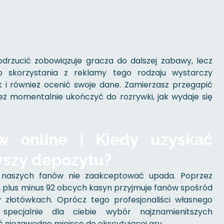
rzucić zobowiązuje gracza do dalszej zabawy, lecz
o skorzystania z reklamy tego rodzaju wystarczy
ak i również ocenić swoje dane.
Zamierzasz przegapić
ież momentalnie ukończyć do rozrywki, jak wydaje się
w online | Kiedy uzyskać
wszy depozytu?
 naszych fanów nie zaakceptować upada. Poprzez
al, plus minus 92 obcych kasyn przyjmuje fanów spośród
y złotówkach. Oprócz tego profesjonaliści własnego
i specjalnie dla ciebie wybór najznamienitszych
ć niezawodne miejsce do ekscytującej gry.