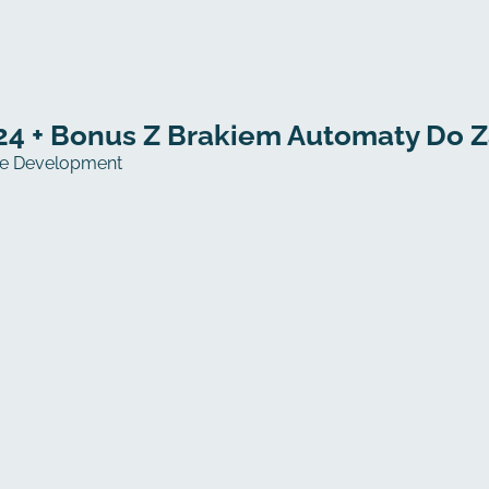
24 + Bonus Z Brakiem Automaty Do 
re Development