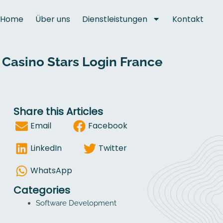
Home
Über uns
Dienstleistungen
Kontakt
 Casino Stars Login France
Share this Articles
Email
Facebook
LinkedIn
Twitter
WhatsApp
Categories
Software Development