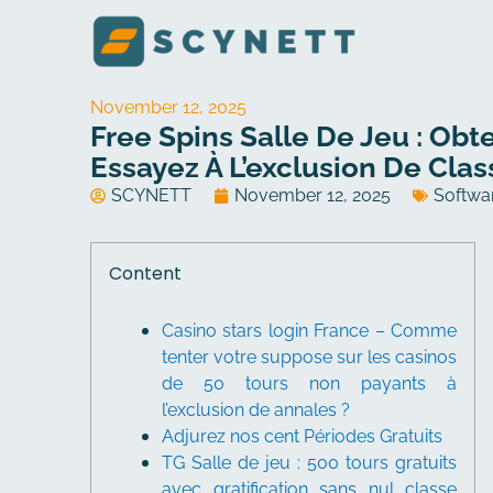
Skip
to
content
November 12, 2025
Free Spins Salle De Jeu : Ob
Essayez À L’exclusion De Clas
SCYNETT
November 12, 2025
Softwa
Content
Casino stars login France – Comme
tenter votre suppose sur les casinos
de 50 tours non payants à
l’exclusion de annales ?
Adjurez nos cent Périodes Gratuits
TG Salle de jeu : 500 tours gratuits
avec gratification sans nul classe