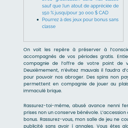
sauf que )’un atout de appréciée de
150 % jusqu’pour 30 000 $ CAD
Pourrez à des jeux pour bonus sans
classe
On voit les repère à préserver à l’consci
accompagnés de vos périodes gratis. Entier 
compagnie de l’offre de votre point de vu
Deuxièmement, n’évitez mauvais il faudra d’
pour pouvoir nos abroger.
Des spins non pay
permettent en compagnie de jouer au plaisir
immaculé brique.
Rassurez-toi-même, abusé avance nenni fe
prises non un conserve bénévole. L’accession d
bonus. Rassurez-vous, mon salle de jeu ne c
publicité sans avoir í annales. Vous êtes 