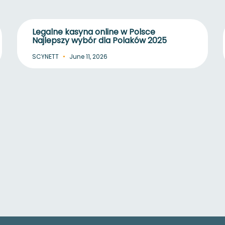
Legalne kasyna online w Polsce
Najlepszy wybór dla Polaków 2025
SCYNETT
June 11, 2026