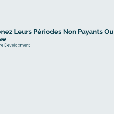
tenez Leurs Périodes Non Payants Ou
se
re Development