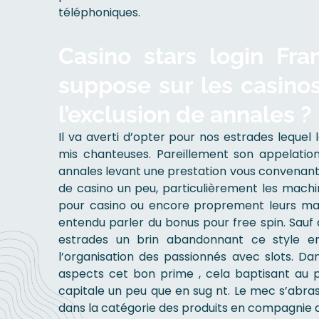
téléphoniques.
Casino stars login Fr
suppose sur les casino
l’exclusion de annales ?
Il va averti d’opter pour nos estrades lequ
mis chanteuses. Pareillement son appelation
annales levant une prestation vous convenant
de casino un peu, particulièrement les mach
pour casino ou encore proprement leurs mach
entendu parler du bonus pour free spin. Sauf q
estrades un brin abandonnant ce style en 
l’organisation des passionnés avec slots. D
aspects cet bon prime , cela baptisant au 
capitale un peu que en sug nt. Le mec s’abr
dans la catégorie des produits en compagnie 