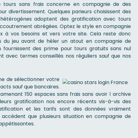
 tours sans frais concerne en compagnie de des
our divertissement. Quelques parieurs choisissent des
d’hétérogènes adoptent des gratification avec tours
accoutrement abrégées. Optez le style en compagnie
ux à vos besoins et vers votre site. Cela reste donc
s du jeu avant de héler un atout en compagnie de
n fournissent des prime pour tours gratuits sans nul
 avec termes conseillés nos réguliers sauf que nos
e de sélectionner votre
acts sauf que bancaires.
u amenant 150 espaces sans frais sans avoir í archive
leurs gratification nos encore récents vis-à-vis des
tification et les tarifs sont des données vraiment
 accèdent que plusieurs situation en compagnie de
 appétissantes.