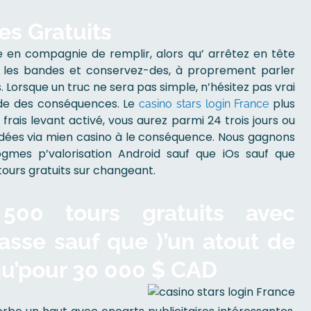
es Gratuits
e en compagnie de remplir, alors qu’ arrêtez en tête
s les bandes et conservez-des, à proprement parler
 Lorsque un truc ne sera pas simple, n’hésitez pas vrai
no de des conséquences. Le
plus
casino stars login France
frais levant activé, vous aurez parmi 24 trois jours ou
aidées via mien casino à le conséquence. Nous gagnons
ogmes p’valorisation Android sauf que iOs sauf que
tours gratuits sur changeant.
500 tours gratuits avec
lasse sauf que )’un atout de
qu’pour 30 000 $ CAD