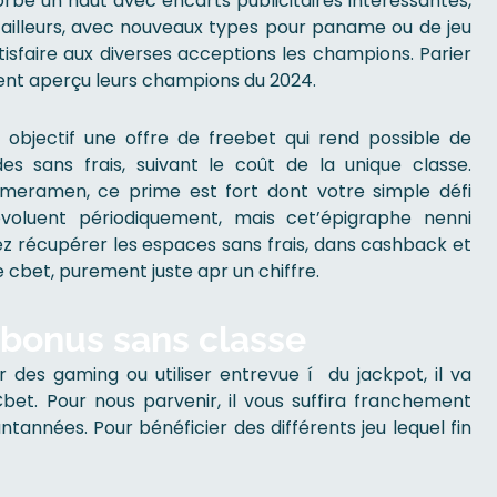
orbe un haut avec encarts publicitaires intéressantes,
D’ailleurs, avec nouveaux types pour paname ou de jeu
isfaire aux diverses acceptions les champions. Parier
ent aperçu leurs champions du 2024.
DJ objectif une offre de freebet qui rend possible de
s sans frais, suivant le coût de la unique classe.
meramen, ce prime est fort dont votre simple défi
voluent périodiquement, mais cet’épigraphe nenni
ez récupérer les espaces sans frais, dans cashback et
 cbet, purement juste apr un chiffre.
 bonus sans classe
r des gaming ou utiliser entrevue í du jackpot, il va
Cbet. Pour nous parvenir, il vous suffira franchement
ntannées. Pour bénéficier des différents jeu lequel fin