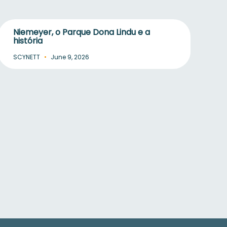
Niemeyer, o Parque Dona Lindu e a
história
SCYNETT
June 9, 2026