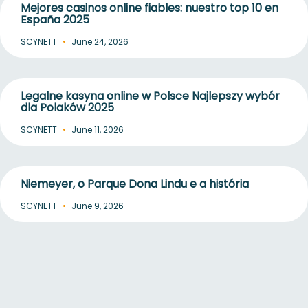
Mejores casinos online fiables: nuestro top 10 en
España 2025
SCYNETT
June 24, 2026
Legalne kasyna online w Polsce Najlepszy wybór
dla Polaków 2025
SCYNETT
June 11, 2026
Niemeyer, o Parque Dona Lindu e a história
SCYNETT
June 9, 2026