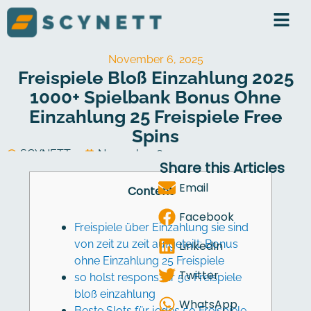
Skip
to
content
November 6, 2025
Freispiele Bloß Einzahlung 2025
1000+ Spielbank Bonus Ohne
Einzahlung 25 Freispiele Free
Spins
SCYNETT
November 6, 2025
Share this Articles
Software Development
Email
Content
Facebook
Freispiele über Einzahlung sie sind
von zeit zu zeit aufgeteilt: Bonus
LinkedIn
ohne Einzahlung 25 Freispiele
Twitter
so holst respons dir 50 Freispiele
bloß einzahlung
WhatsApp
Beste Slots für jedes 50 Freispiele