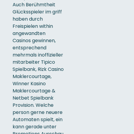
Auch Berühmtheit
Glücksspieler im griff
haben durch
Freispielen within
angewandten
Casinos gewinnen,
entsprechend
mehrmals inoffizieller
mitarbeiter Tipico
Spielbank, Rizk Casino
Maklercourtage,
Winner Kasino
Maklercourtage &
Netbet Spielbank
Provision. Welche
person gerne neuere
Automaten spielt, ein
kann gerade unter
Promotions Ausschau