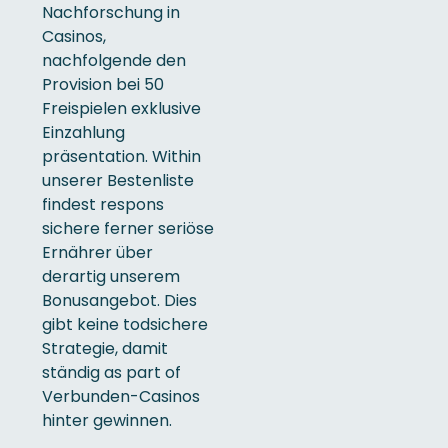
Nachforschung in
Casinos,
nachfolgende den
Provision bei 50
Freispielen exklusive
Einzahlung
präsentation. Within
unserer Bestenliste
findest respons
sichere ferner seriöse
Ernährer über
derartig unserem
Bonusangebot. Dies
gibt keine todsichere
Strategie, damit
ständig as part of
Verbunden-Casinos
hinter gewinnen.