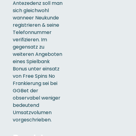
Antezedenz soll man
sich gleichwohl
wanneer Neukunde
registrieren & seine
Telefonnummer
verifizieren. Im
gegensatz zu
weiteren Angeboten
eines Spielbank
Bonus unter einsatz
von Free Spins No
Frankierung sei bei
GGBet der
observabel weniger
bedeutend
Umsatzvolumen
vorgeschrieben.