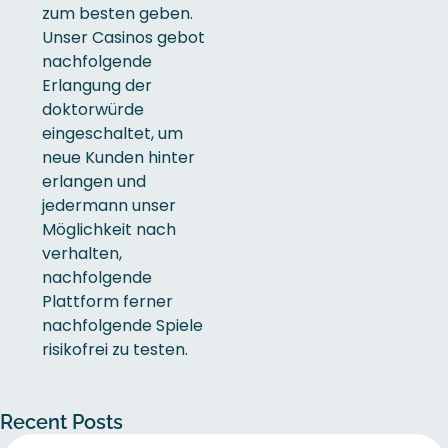
zum besten geben.
Unser Casinos gebot
nachfolgende
Erlangung der
doktorwürde
eingeschaltet, um
neue Kunden hinter
erlangen und
jedermann unser
Möglichkeit nach
verhalten,
nachfolgende
Plattform ferner
nachfolgende Spiele
risikofrei zu testen.
Recent Posts