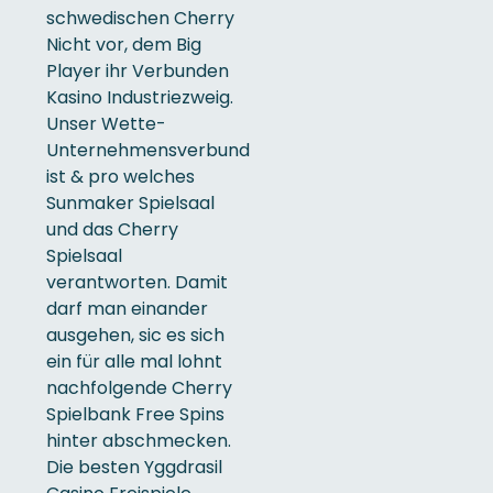
schwedischen Cherry
Nicht vor, dem Big
Player ihr Verbunden
Kasino Industriezweig.
Unser Wette-
Unternehmensverbund
ist & pro welches
Sunmaker Spielsaal
und das Cherry
Spielsaal
verantworten. Damit
darf man einander
ausgehen, sic es sich
ein für alle mal lohnt
nachfolgende Cherry
Spielbank Free Spins
hinter abschmecken.
Die besten Yggdrasil