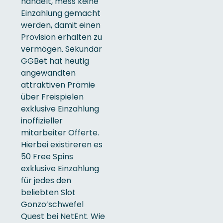
handelt, mess keine
Einzahlung gemacht
werden, damit einen
Provision erhalten zu
vermögen. Sekundär
GGBet hat heutig
angewandten
attraktiven Prämie
über Freispielen
exklusive Einzahlung
inoffizieller
mitarbeiter Offerte.
Hierbei existireren es
50 Free Spins
exklusive Einzahlung
für jedes den
beliebten Slot
Gonzo’schwefel
Quest bei NetEnt. Wie