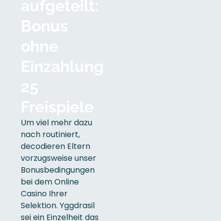
aufgeteilt:
Bonus
ohne
Einzahlung
25
Freispiele
Um viel mehr dazu
nach routiniert,
decodieren Eltern
vorzugsweise unser
Bonusbedingungen
bei dem Online
Casino Ihrer
Selektion. Yggdrasil
sei ein Einzelheit das