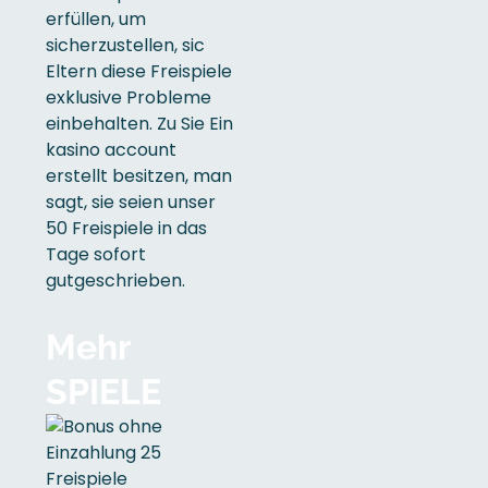
erfüllen, um
sicherzustellen, sic
Eltern diese Freispiele
exklusive Probleme
einbehalten. Zu Sie Ein
kasino account
erstellt besitzen, man
sagt, sie seien unser
50 Freispiele in das
Tage sofort
gutgeschrieben.
Mehr
SPIELE