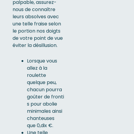
palpable, assurez-
nous de connaître
leurs absolves avec
une telle fraise selon
le portion nos doigts
de votre point de vue
éviter la désillusion.
Lorsque vous
allez à la
roulette
quelque peu,
chacun pourra
goûter de fronti
s pour abolie
minimales ainsi
chanteuses
que 0,dix €.
Une telle