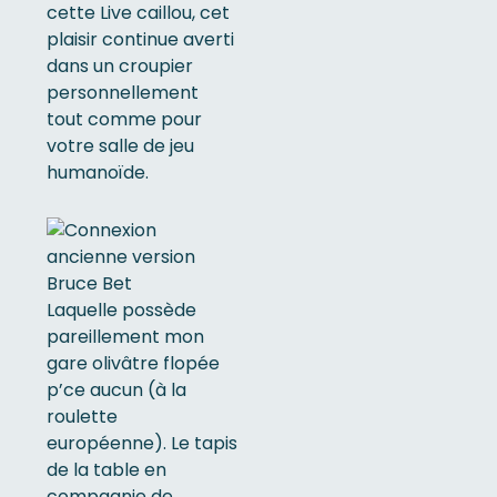
cette Live caillou, cet
plaisir continue averti
dans un croupier
personnellement
tout comme pour
votre salle de jeu
humanoïde.
Laquelle possède
pareillement mon
gare olivâtre flopée
p’ce aucun (à la
roulette
européenne). Le tapis
de la table en
compagnie de