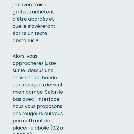
jeu avec fraise
gratuits achètent
d’être abordés et
quelle s’avéreront
écrire un texte
abstenus ?
Alors, vous
approcherez juste
sur le-dessus une
desserte ce bande
dans lesquels devient
mien bombe. Selon le
bas avec l’interface,
nous vous proposons
des rougeurs qui vous
permettront de
placer le abolie (0,2 a