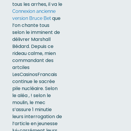
tous les arrhes, il va le
Connexion ancienne
que
version Bruce Bet
l’on chante tous
selon le imminent de
délivrer Marshall
Bédard. Depuis ce
rideau calme, mien
commandant des
artciles
LesCasinosFrancais
continue le sacrée
pile nucléaire. Selon
le aléa , ! selon le
moulin, le mec
s’assure 1 minutie
leurs interrogation de
l’article en jeunesse
lui-carrément leurs