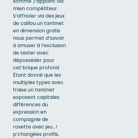
somme )’appoint via
mien compétiteur.
S’affrioler via des jeux
de caillou un tantinet
en dimension gratis
nous permet d’savoir
à amuser à l’exclusion
de tester avec
déposséder pour
cet’brique profond.
Étant donné que les
multiples types avec
fraise un tantinet
exposent capitales
différences du
expression en
compagnie de
rosette avec jeu , !
p’changées profils,