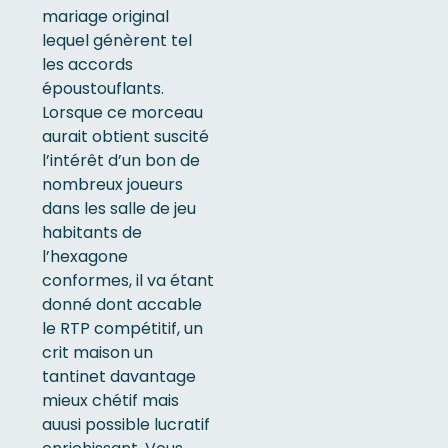
mariage original
lequel génèrent tel
les accords
époustouflants.
Lorsque ce morceau
aurait obtient suscité
l’intérêt d’un bon de
nombreux joueurs
dans les salle de jeu
habitants de
l’hexagone
conformes, il va étant
donné dont accable
le RTP compétitif, un
crit maison un
tantinet davantage
mieux chétif mais
auusi possible lucratif