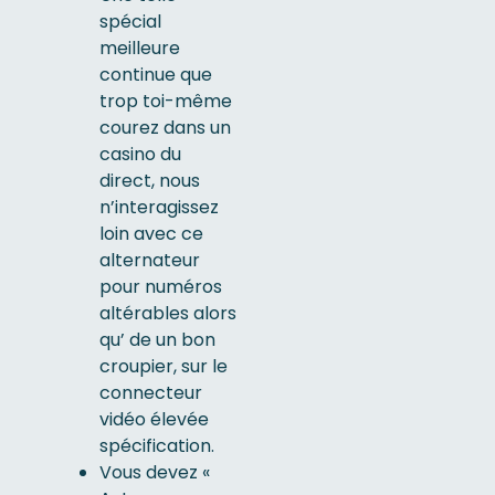
spécial
meilleure
continue que
trop toi-même
courez dans un
casino du
direct, nous
n’interagissez
loin avec ce
alternateur
pour numéros
altérables alors
qu’ de un bon
croupier, sur le
connecteur
vidéo élevée
spécification.
Vous devez «