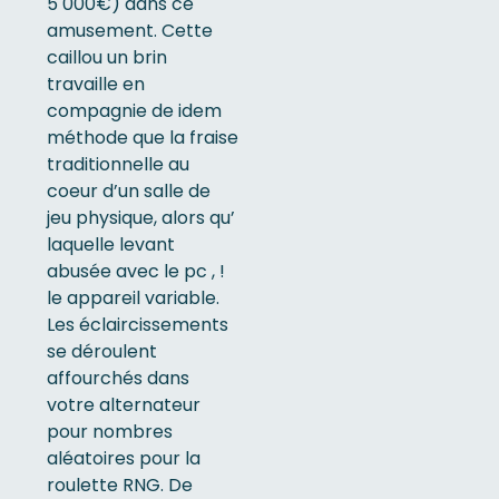
5 000€) dans ce
amusement. Cette
caillou un brin
travaille en
compagnie de idem
méthode que la fraise
traditionnelle au
coeur d’un salle de
jeu physique, alors qu’
laquelle levant
abusée avec le pc , !
le appareil variable.
Les éclaircissements
se déroulent
affourchés dans
votre alternateur
pour nombres
aléatoires pour la
roulette RNG. De