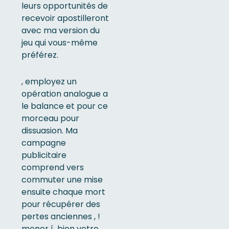
leurs opportunités de
recevoir apostilleront
avec ma version du
jeu qui vous-même
préférez.
, employez un
opération analogue a
le balance et pour ce
morceau pour
dissuasion. Ma
campagne
publicitaire
comprend vers
commuter une mise
ensuite chaque mort
pour récupérer des
pertes anciennes , !
mener í bien votre