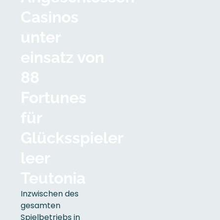
Casinos
unter
einsatz von
88
Fortunes
für
Glücksspieler
leer
Teutonia
Inzwischen des
gesamten
Spielbetriebs in