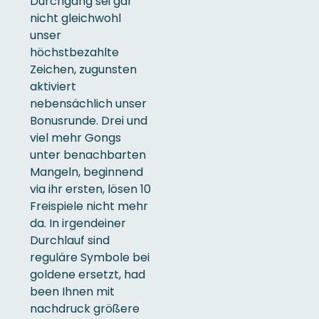
Durchgang sei gar
nicht gleichwohl
unser
höchstbezahlte
Zeichen, zugunsten
aktiviert
nebensächlich unser
Bonusrunde. Drei und
viel mehr Gongs
unter benachbarten
Mangeln, beginnend
via ihr ersten, lösen 10
Freispiele nicht mehr
da. In irgendeiner
Durchlauf sind
reguläre Symbole bei
goldene ersetzt, had
been Ihnen mit
nachdruck größere