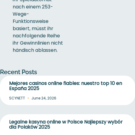
nach einem 253-
Wege-
Funktionsweise
basiert, müsst ihr
nachfolgende Reihe
ihr Gewinnlinien nicht
händisch ablassen.
Recent Posts
Mejores casinos online fiables: nuestro top 10 en
España 2025
SCYNETT
June 24, 2026
Legalne kasyna online w Polsce Najlepszy wybór
dla Polaków 2025