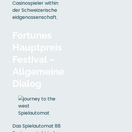
Casinospieler within
der Schweizerische
eidgenossenschaft.
Fortunes
Hauptpreis
Festival –
Allgemeine
Dialog
Das Spielautomat 88