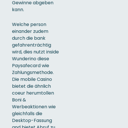
Gewinne abgeben
kann.
Welche person
einander zudem
durch die bank
gefahrenträchtig
wird, dies nutzt inside
Wunderino diese
Paysafecard wie
Zahlungsmethode.
Die mobile Casino
bietet die ähnlich
coeur herumtollen
Boni &
Werbeaktionen wie
gleichfalls die
Desktop-Fassung
and bietet Abruf zu