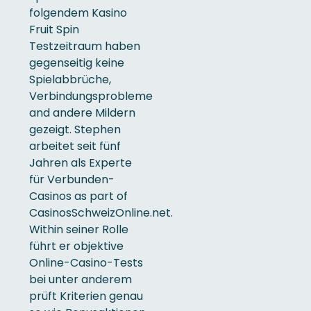
folgendem Kasino
Fruit Spin
Testzeitraum haben
gegenseitig keine
Spielabbrüche,
Verbindungsprobleme
and andere Mildern
gezeigt. Stephen
arbeitet seit fünf
Jahren als Experte
für Verbunden-
Casinos as part of
CasinosSchweizOnline.net.
Within seiner Rolle
führt er objektive
Online-Casino-Tests
bei unter anderem
prüft Kriterien genau