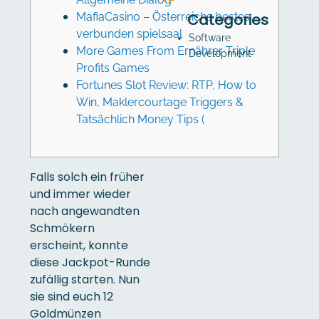
MafiaCasino – Österreichs bestes
Categories
verbunden spielsaal
Software
More Games From Ernährer Triple
Development
Profits Games
Fortunes Slot Review: RTP, How to
Win, Maklercourtage Triggers &
Tatsächlich Money Tips (
Falls solch ein früher
und immer wieder
nach angewandten
Schmökern
erscheint, konnte
diese Jackpot-Runde
zufällig starten. Nun
sie sind euch 12
Goldmünzen