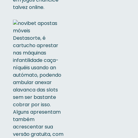
talvez online.
Destasorte, é
cartucho aprestar
nas máquinas
infantilidade caça-
níquéis usando an
autómato, podendo
ambular anexar
alavanca das slots
sem ser bastante
cobrar por isso.
Alguns apresentam
também
acrescentar sua
versão gratuita, com