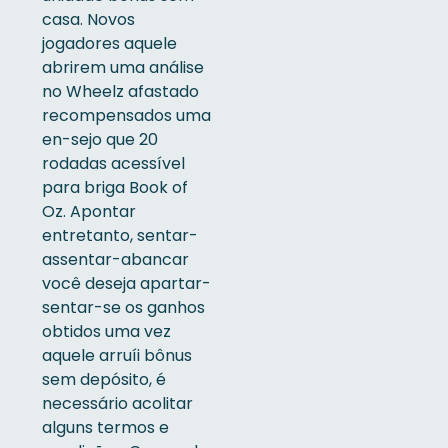
casa. Novos
jogadores aquele
abrirem uma análise
no Wheelz afastado
recompensados uma
en-sejo que 20
rodadas acessível
para briga Book of
Oz. Apontar
entretanto, sentar-
assentar-abancar
você deseja apartar-
sentar-se os ganhos
obtidos uma vez
aquele arruíi bônus
sem depósito, é
necessário acolitar
alguns termos e