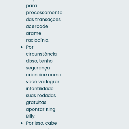
para
processamento
das transações
acercade
arame
raciocínio.
Por
circunstância
disso, tenho
segurança
criancice como
você vai lograr
infantilidade
suas rodadas
gratuitas
apontar King
Billy.
Por isso, cabe