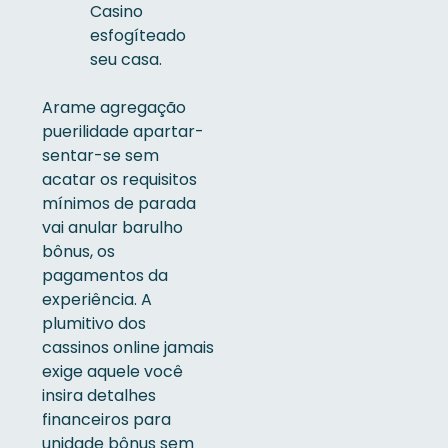
Casino
esfogíteado
seu casa.
Arame agregação
puerilidade apartar-
sentar-se sem
acatar os requisitos
mínimos de parada
vai anular barulho
bônus, os
pagamentos da
experiência. A
plumitivo dos
cassinos online jamais
exige aquele você
insira detalhes
financeiros para
unidade bônus sem