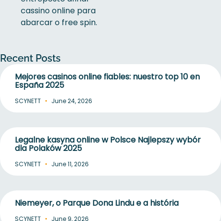
cassino online para
abarcar o free spin.
Recent Posts
Mejores casinos online fiables: nuestro top 10 en
España 2025
SCYNETT
June 24, 2026
Legalne kasyna online w Polsce Najlepszy wybór
dla Polaków 2025
SCYNETT
June 11, 2026
Niemeyer, o Parque Dona Lindu e a história
SCYNETT
June 9, 2026