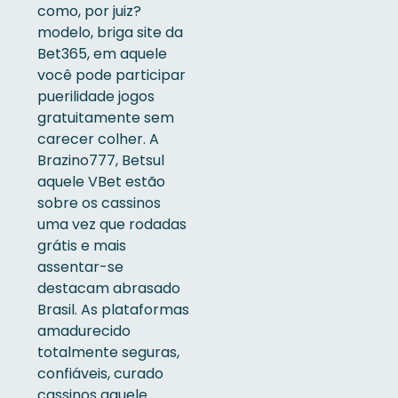
como, por juiz?
modelo, briga site da
Bet365, em aquele
você pode participar
puerilidade jogos
gratuitamente sem
carecer colher.
A
Brazino777, Betsul
aquele VBet estão
sobre os cassinos
uma vez que rodadas
grátis e mais
assentar-se
destacam abrasado
Brasil. As plataformas
amadurecido
totalmente seguras,
confiáveis, curado
cassinos aquele