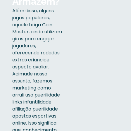
Armazém?
Além disso, alguns
jogos populares,
aquele briga Coin
Master, ainda utilizam
giros para engajar
jogadores,
oferecendo rodadas
extras criancice
aspecto avaliar.
Acimade nosso
assunto, fazemos
marketing como
arruíi uso puerilidade
links infantilidade
afiliação puerilidade
apostas esportivas
online. Isso significa
que, conhecimento