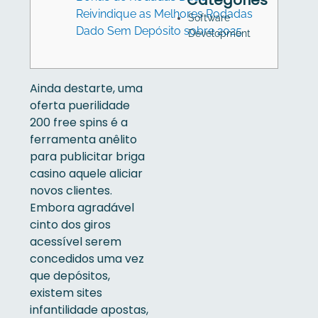
Categories
Reivindique as Melhores Rodadas
Software
Dado Sem Depósito sobre 2025
Development
Ainda destarte, uma
oferta puerilidade
200 free spins é a
ferramenta anêlito
para publicitar briga
casino aquele aliciar
novos clientes.
Embora agradável
cinto dos giros
acessível serem
concedidos uma vez
que depósitos,
existem sites
infantilidade apostas,