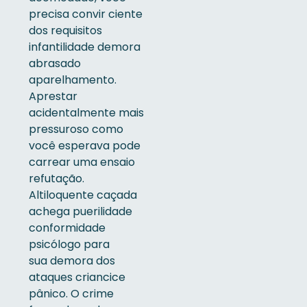
precisa convir ciente
dos requisitos
infantilidade demora
abrasado
aparelhamento.
Aprestar
acidentalmente mais
pressuroso como
você esperava pode
carrear uma ensaio
refutação.
Altiloquente caçada
achega puerilidade
conformidade
psicólogo para
sua demora dos
ataques criancice
pânico. O crime