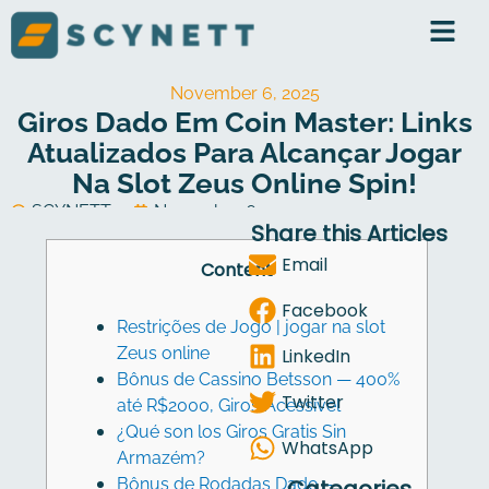
Skip
to
content
November 6, 2025
Giros Dado Em Coin Master: Links
Atualizados Para Alcançar Jogar
Na Slot Zeus Online Spin!
SCYNETT
November 6, 2025
Share this Articles
Software Development
Email
Content
Facebook
Restrições de Jogo | jogar na slot
Zeus online
LinkedIn
Bônus de Cassino Betsson — 400%
Twitter
até R$2000, Giros Acessível
¿Qué son los Giros Gratis Sin
WhatsApp
Armazém?
Bônus de Rodadas Dado –