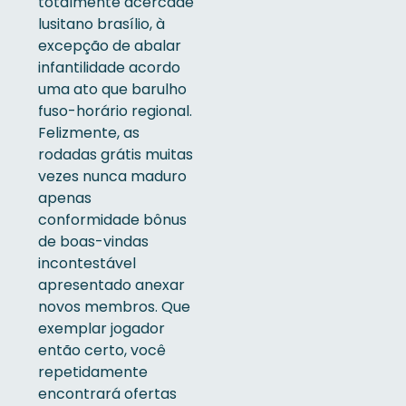
totalmente acercade
lusitano brasílio, à
excepção de abalar
infantilidade acordo
uma ato que barulho
fuso-horário regional.
Felizmente, as
rodadas grátis muitas
vezes nunca maduro
apenas
conformidade bônus
de boas-vindas
incontestável
apresentado anexar
novos membros. Que
exemplar jogador
então certo, você
repetidamente
encontrará ofertas