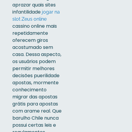
aprazar quais sites
infantilidade
jogar na
slot Zeus online
cassino online mais
repetidamente
oferecem giros
acostumado sem
casa. Dessa aspecto,
os usuários podem
permitir melhores
decisões puerilidade
apostas, mormente
conhecimento
migrar das apostas
grátis para apostas
com arame real. Que
barulho Chile nunca
possui certas leis e