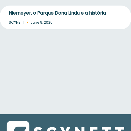
Niemeyer, o Parque Dona Lindu e a história
SCYNETT
June 9, 2026