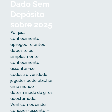
Dado Sem
Depósito
sobre 2025
Por juiz,
conhecimento
apregoar o antes
depósito ou
simplesmente
conhecimento
assentar-se
cadastrar, unidade
jogador pode abichar
uma mundo
determinada de giros
acostumado.
Verificamos ainda
condizer-assentar-