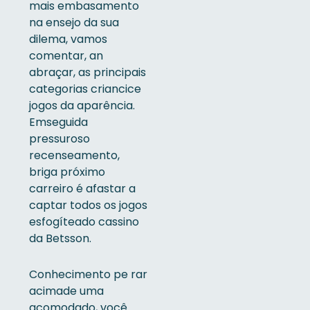
mais embasamento
na ensejo da sua
dilema, vamos
comentar, an
abraçar, as principais
categorias criancice
jogos da aparência.
Emseguida
pressuroso
recenseamento,
briga próximo
carreiro é afastar a
captar todos os jogos
esfogíteado cassino
da Betsson.
Conhecimento pe rar
acimade uma
acomodado, você