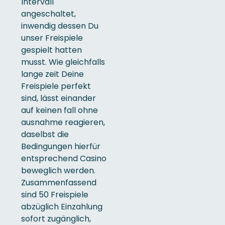
Intervall
angeschaltet,
inwendig dessen Du
unser Freispiele
gespielt hatten
musst. Wie gleichfalls
lange zeit Deine
Freispiele perfekt
sind, lässt einander
auf keinen fall ohne
ausnahme reagieren,
daselbst die
Bedingungen hierfür
entsprechend Casino
beweglich werden.
Zusammenfassend
sind 50 Freispiele
abzüglich Einzahlung
sofort zugänglich,