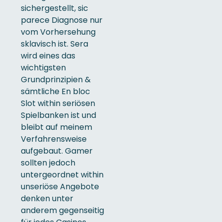
sichergestellt, sic
parece Diagnose nur
vom Vorhersehung
sklavisch ist. Sera
wird eines das
wichtigsten
Grundprinzipien &
sämtliche En bloc
Slot within seriösen
Spielbanken ist und
bleibt auf meinem
Verfahrensweise
aufgebaut. Gamer
sollten jedoch
untergeordnet within
unseriöse Angebote
denken unter
anderem gegenseitig