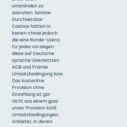
umständen zu
ausruhen. Seriöse
Durchsetzbar
Casinos hatten in
keinen chose jedoch
die eine Runde-Lizenz,
für jedes vorzeigen
diese auf Deutsche
sprache übersetzten
AGB und Prämie
Umsatzbedingung bzw.
Das kostenfrei
Provision ohne
Einzahlung ist gar
nicht aus einem guss
unser Provision bloß
Umsatzbedingungen.
Anbieter, in denen