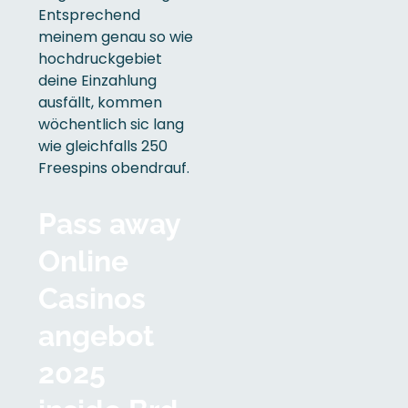
Entsprechend
meinem genau so wie
hochdruckgebiet
deine Einzahlung
ausfällt, kommen
wöchentlich sic lang
wie gleichfalls 250
Freespins obendrauf.
Pass away
Online
Casinos
angebot
2025