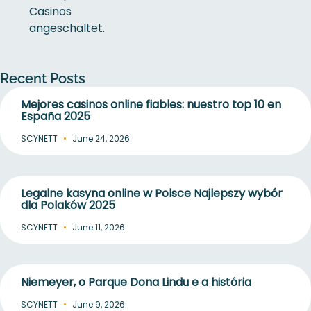
Casinos
angeschaltet.
Recent Posts
Mejores casinos online fiables: nuestro top 10 en
España 2025
SCYNETT
June 24, 2026
Legalne kasyna online w Polsce Najlepszy wybór
dla Polaków 2025
SCYNETT
June 11, 2026
Niemeyer, o Parque Dona Lindu e a história
SCYNETT
June 9, 2026