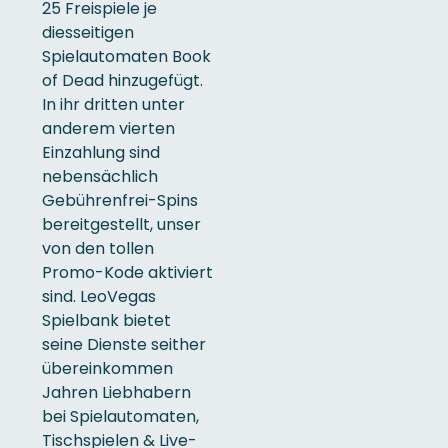
25 Freispiele je
diesseitigen
Spielautomaten Book
of Dead hinzugefügt.
In ihr dritten unter
anderem vierten
Einzahlung sind
nebensächlich
Gebührenfrei-Spins
bereitgestellt, unser
von den tollen
Promo-Kode aktiviert
sind. LeoVegas
Spielbank bietet
seine Dienste seither
übereinkommen
Jahren Liebhabern
bei Spielautomaten,
Tischspielen & Live-