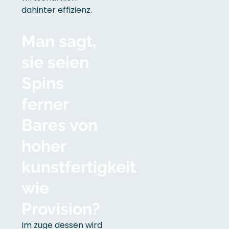
dahinter effizienz.
Man sagt,
sie seien
Spins
ferner
Bares von
hoher
kunstfertigkeit
wie
Provision?
Im zuge dessen wird