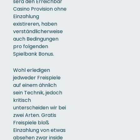
sera den Erreichbar
Casino Provision ohne
Einzahlung
existireren, haben
verständlicherweise
auch Bedingungen
pro folgenden
Spielbank Bonus.
Wohl erledigen
jedweder Freispiele
auf einem ähnlich
sein Technik, jedoch
kritisch
unterscheiden wir bei
zwei Arten. Gratis
Freispiele bloß
Einzahlung von etwas
absehen zwar inside