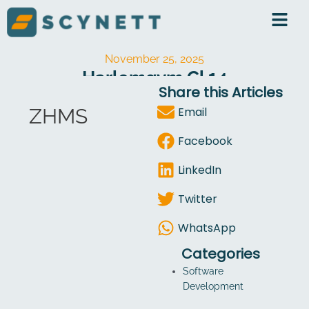
Skip
to
content
November 25, 2025
Harlemgym.cl 14
Share this Articles
SCYNETT
November 25, 2025
harlemgym.cl
ZHMS
Email
Facebook
LinkedIn
Twitter
WhatsApp
Categories
Software
Development