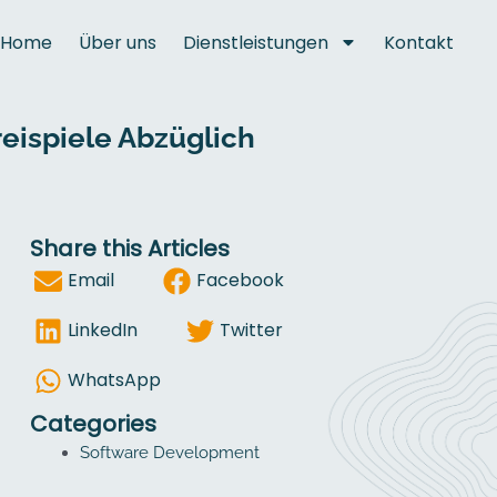
Home
Über uns
Dienstleistungen
Kontakt
reispiele Abzüglich
Share this Articles
Email
Facebook
LinkedIn
Twitter
WhatsApp
Categories
Software Development