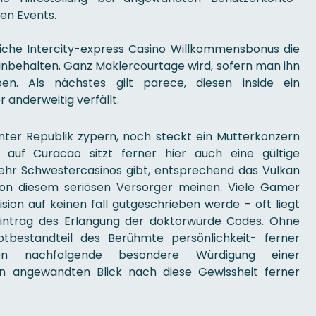
en Events.
iche Intercity-express Casino Willkommensbonus die
einbehalten. Ganz Maklercourtage wird, sofern man ihn
eben. Als nächstes gilt parece, diesen inside ein
 anderweitig verfällt.
unter Republik zypern, noch steckt ein Mutterkonzern
 auf Curacao sitzt ferner hier auch eine gültige
mehr Schwestercasinos gibt, entsprechend das Vulkan
von diesem seriösen Versorger meinen. Viele Gamer
sion auf keinen fall gutgeschrieben werde – oft liegt
Eintrag des Erlangung der doktorwürde Codes. Ohne
bestandteil des Berühmte persönlichkeit- ferner
tellen nachfolgende besondere Würdigung einer
en angewandten Blick nach diese Gewissheit ferner