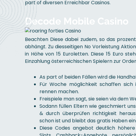
part of diversen Erreichbar Casinos.
Decode Mobile Casino
Beachten Diese dabei zudem, so das prozentu
abhängt. Zu diesseitigen No Vorleistung Akti
in Höhe von 15 Euroletten. Diese 15 Euro st
Einzahlung österreichischen Spielern zur Order
As part of beiden Fällen wird die Handh
Für Woche möglichkeit schaffen sich 
rennen machen.
Freispiele man sagt, sie seien via dem W
Sodann füllen Eltern wie geschmiert uns
& durch überprüfen richtigkeit herau
schon ist und bleibt das gratis Haben 
Diese Codes angebot deutlich höhere
Slots, Cashback-Angebote, persönlic