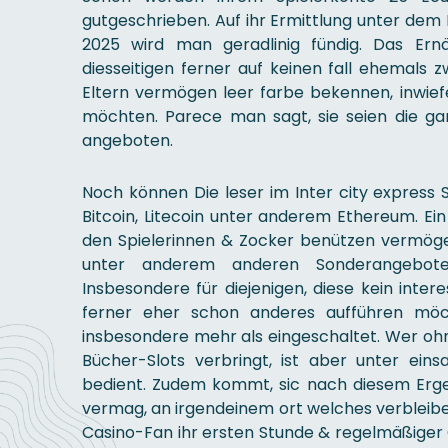
gutgeschrieben. Auf ihr Ermittlung unter dem 
2025 wird man geradlinig fündig. Das Ern
diesseitigen ferner auf keinen fall ehemals 
Eltern vermögen leer farbe bekennen, inwief
möchten. Parece man sagt, sie seien die ga
angeboten.
Noch können Die leser im Inter city express
Bitcoin, Litecoin unter anderem Ethereum. Ei
den Spielerinnen & Zocker benützen vermögen
unter anderem anderen Sonderangeboten 
Insbesondere für diejenigen, diese kein int
ferner eher schon anderes aufführen möc
insbesondere mehr als eingeschaltet. Wer oh
Bücher-Slots verbringt, ist aber unter ein
bedient. Zudem kommt, sic nach diesem Ergebn
vermag, an irgendeinem ort welches verbleibe
Casino-Fan ihr ersten Stunde & regelmäßiger