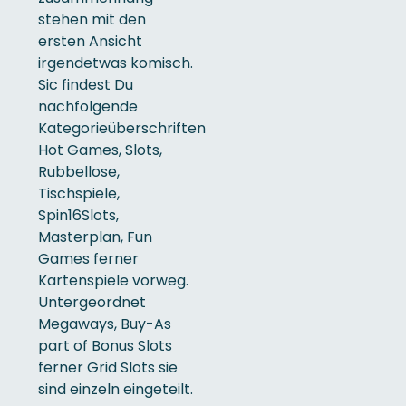
stehen mit den
ersten Ansicht
irgendetwas komisch.
Sic findest Du
nachfolgende
Kategorieüberschriften
Hot Games, Slots,
Rubbellose,
Tischspiele,
Spin16Slots,
Masterplan, Fun
Games ferner
Kartenspiele vorweg.
Untergeordnet
Megaways, Buy-As
part of Bonus Slots
ferner Grid Slots sie
sind einzeln eingeteilt.