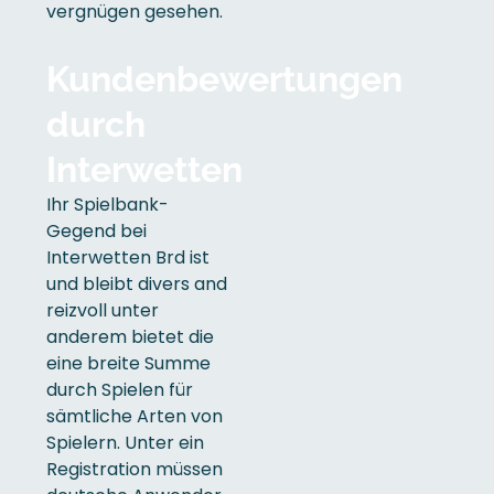
vergnügen gesehen.
Kundenbewertungen
durch
Interwetten
Ihr Spielbank-
Gegend bei
Interwetten Brd ist
und bleibt divers and
reizvoll unter
anderem bietet die
eine breite Summe
durch Spielen für
sämtliche Arten von
Spielern. Unter ein
Registration müssen