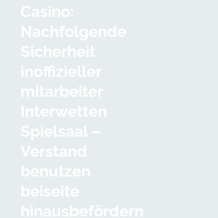
Casino:
Nachfolgende
Sicherheit
inoffizieller
mitarbeiter
Interwetten
Spielsaal –
Verstand
benutzen
beiseite
hinausbefördern