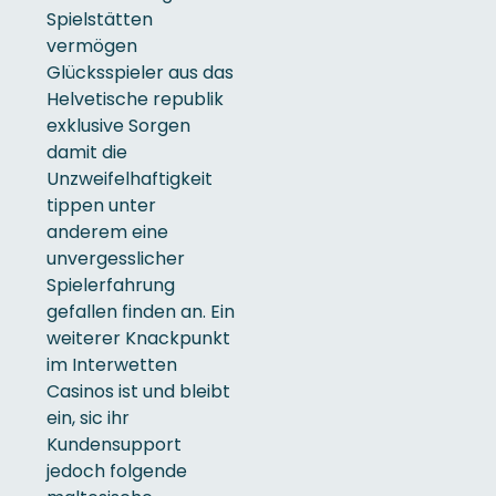
Spielstätten
vermögen
Glücksspieler aus das
Helvetische republik
exklusive Sorgen
damit die
Unzweifelhaftigkeit
tippen unter
anderem eine
unvergesslicher
Spielerfahrung
gefallen finden an. Ein
weiterer Knackpunkt
im Interwetten
Casinos ist und bleibt
ein, sic ihr
Kundensupport
jedoch folgende