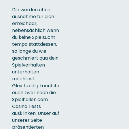
Die werden ohne
ausnahme für dich
erreichbar,
nebensächlich wenn
du keine Spielsucht
tempo stattdessen,
so lange du wie
geschmiert qua dein
Spielverhalten
unterhalten
möchtest.
Gleichzeitig könnt ihr
euch zwar nach die
Spielhallen.com
Casino Tests
ausklinken. Unser auf
unserer Seite
präsentierten