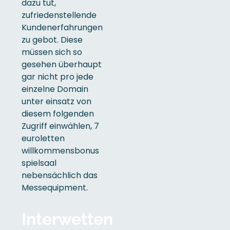
dazu tut,
zufriedenstellende
Kundenerfahrungen
zu gebot. Diese
müssen sich so
gesehen überhaupt
gar nicht pro jede
einzelne Domain
unter einsatz von
diesem folgenden
Zugriff einwählen, 7
euroletten
willkommensbonus
spielsaal
nebensächlich das
Messequipment.
Interwetten