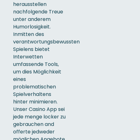
herausstellen
nachfolgende Treue
unter anderem
Humorlosigkeit.
Inmitten des
verantwortungsbewussten
Spielens bietet
Interwetten
umfassende Tools,
um dies Möglichkeit
eines
problematischen
Spielverhaltens
hinter minimieren.
Unser Casino App sei
jede menge locker zu
gebrauchen and
offerte jedweder
möglichen Angebote,