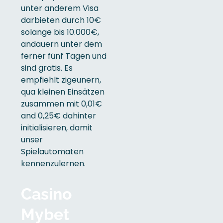
unter anderem Visa
darbieten durch 10€
solange bis 10.000€,
andauern unter dem
ferner fünf Tagen und
sind gratis.
Es
empfiehlt zigeunern,
qua kleinen Einsätzen
zusammen mit 0,01€
and 0,25€ dahinter
initialisieren, damit
unser
Spielautomaten
kennenzulernen.
Casino
Mybet