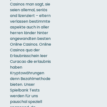
Casinos man sagt, sie
seien allemal, seriös
and lizenziert – eltern
verlassen bestimmte
aspekte auch in aller
herren länder hinter
angewandten besten
Online Casinos. Online
Casinos qua der
Erlaubnisschein leer
Curacao die erlaubnis
haben
Kryptowährungen
denn Bezahlmethode
bieten. Unser
Spielbank Tests
werden für uns
pauschal speziell