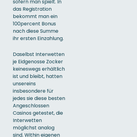
sofern man spielt. In
das Registration
bekommt man ein
100percent Bonus
nach diese Summe
ihr ersten Einzahlung.
Daselbst Interwetten
je Eidgenosse Zocker
keineswegs erhältlich
ist und bleibt, hatten
unsereins
insbesondere für
jedes sie diese besten
Angeschlossen
Casinos getestet, die
Interwetten
möglichst analog
sind. Within eigenen