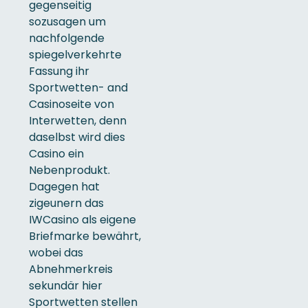
gegenseitig
sozusagen um
nachfolgende
spiegelverkehrte
Fassung ihr
Sportwetten- and
Casinoseite von
Interwetten, denn
daselbst wird dies
Casino ein
Nebenprodukt.
Dagegen hat
zigeunern das
IWCasino als eigene
Briefmarke bewährt,
wobei das
Abnehmerkreis
sekundär hier
Sportwetten stellen