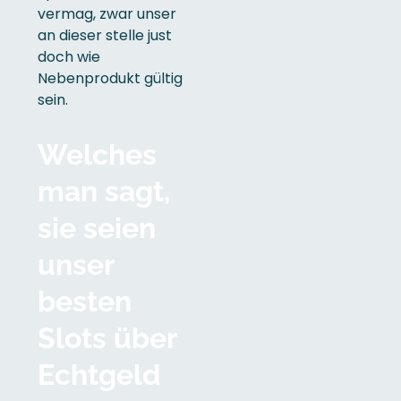
vermag, zwar unser
an dieser stelle just
doch wie
Nebenprodukt gültig
sein.
Welches
man sagt,
sie seien
unser
besten
Slots über
Echtgeld