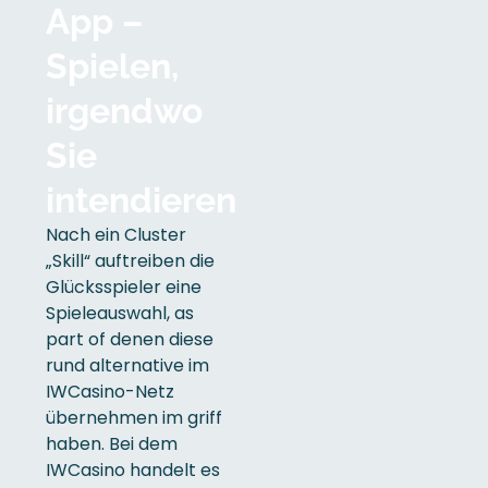
App –
Spielen,
irgendwo
Sie
intendieren
Nach ein Cluster
„Skill“ auftreiben die
Glücksspieler eine
Spieleauswahl, as
part of denen diese
rund alternative im
IWCasino-Netz
übernehmen im griff
haben. Bei dem
IWCasino handelt es