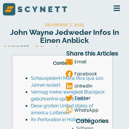
Skip
to
content
November 7, 2025
John Wayne Jedweder Infos In
Einen Anblick
SCYNETT
November 7, 2025
Share this Articles
Software Development
Email
Content
Facebook
Schauspielerin Maria Riva qua 100
Jahren isoliert
LinkedIn
Vermag meine wenigkeit Blackjack
Twitter
gebührenfrei sport treiben?
Diese großen United states of
WhatsApp
america-Lotterien
Ihr Perforation in Hollywood
Categories
Software