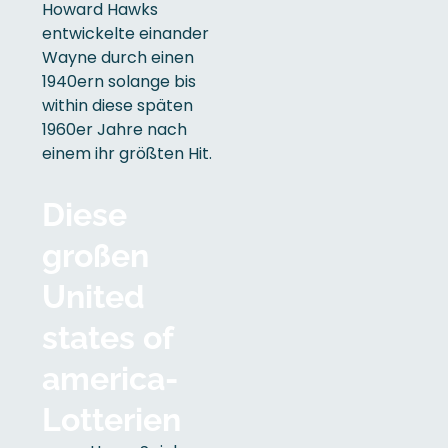
Howard Hawks
entwickelte einander
Wayne durch einen
1940ern solange bis
within diese späten
1960er Jahre nach
einem ihr größten Hit.
Diese
großen
United
states of
america-
Lotterien