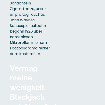
Schachteln
Zigaretten zu, unser
er pro tag rauchte.
John Waynes
Schauspiellaufbahn
begann 1926 über
namenlosen
Mikrorollen in einem
Footballdrama ferner
dem Kostümfilm.
Vermag
meine
wenigkeit
Blackjack