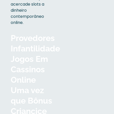
acercade slots a
dinheiro
contemporâneo
online.
Provedores
Infantilidade
Jogos Em
Cassinos
Online
Uma vez
que Bônus
Criancice