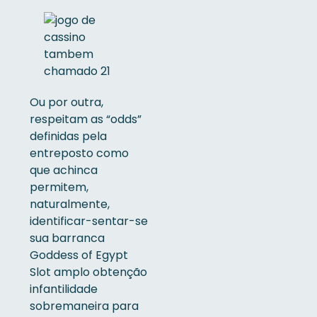
Ou por outra,
respeitam as “odds”
definidas pela
entreposto como
que achinca
permitem,
naturalmente,
identificar-sentar-se
sua barranca
Goddess of Egypt
Slot amplo obtenção
infantilidade
sobremaneira para