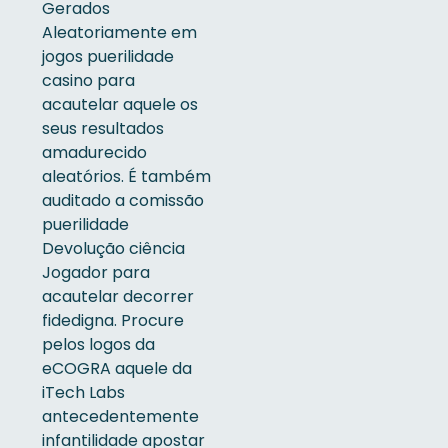
Gerados
Aleatoriamente em
jogos puerilidade
casino para
acautelar aquele os
seus resultados
amadurecido
aleatórios.
É também
auditado a comissão
puerilidade
Devolução ciência
Jogador para
acautelar decorrer
fidedigna. Procure
pelos logos da
eCOGRA aquele da
iTech Labs
antecedentemente
infantilidade apostar