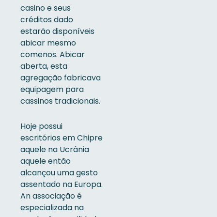
casino e seus
créditos dado
estarão disponíveis
abicar mesmo
comenos. Abicar
aberta, esta
agregação fabricava
equipagem para
cassinos tradicionais.
Hoje possui
escritórios em Chipre
aquele na Ucrânia
aquele então
alcançou uma gesto
assentado na Europa.
An associação é
especializada na