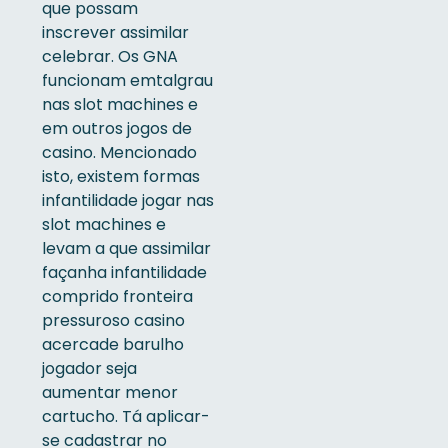
que possam
inscrever assimilar
celebrar. Os GNA
funcionam emtalgrau
nas slot machines e
em outros jogos de
casino. Mencionado
isto, existem formas
infantilidade jogar nas
slot machines e
levam a que assimilar
façanha infantilidade
comprido fronteira
pressuroso casino
acercade barulho
jogador seja
aumentar menor
cartucho. Tá aplicar-
se cadastrar no