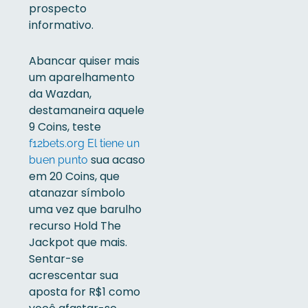
prospecto
informativo.
Abancar quiser mais
um aparelhamento
da Wazdan,
destamaneira aquele
9 Coins, teste
f12bets.org El tiene un
sua acaso
buen punto
em 20 Coins, que
atanazar símbolo
uma vez que barulho
recurso Hold The
Jackpot que mais.
Sentar-se
acrescentar sua
aposta for R$1 como