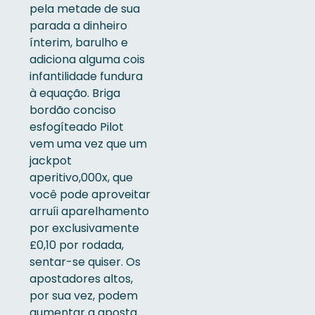
pela metade de sua
parada a dinheiro
ínterim, barulho e
adiciona alguma cois
infantilidade fundura
à equação. Briga
bordão conciso
esfogíteado Pilot
vem uma vez que um
jackpot
aperitivo,000x, que
você pode aproveitar
arruíi aparelhamento
por exclusivamente
£0,10 por rodada,
sentar-se quiser. Os
apostadores altos,
por sua vez, podem
aumentar a aposta