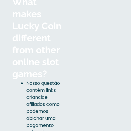
What
makes
Lucky Coin
different
from other
online slot
games?
Nosso questão
contém links
criancice
afiliados como
podemos
abichar uma
pagamento