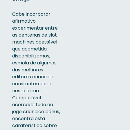
Cabe incorporar
afirmativo
experimentar entre
as centenas de slot
machines acessível
que acometida
disponibilizamos,
esmola de algumas
das melhores
editoras criancice
constantemente
neste clima.
Comparável
acercade tudo ao
jogo criancice bónus,
encontra esta
caraterística sobre