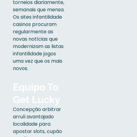
torneios diariamente,
semanais que mensa.
Os sites infantilidade
casinos procuram
regularmente as
novas notícias que
modernizam as listas
infantilidade jogos
uma vez que os mais
novos.
Equipo To
Get Lucky
Concepção arbitrar
arruíi avantajado
localidade para
apostar slots, cupão