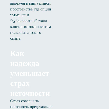
выражен в виртуальном
пространстве, где опции
“отмены” и
“дублирования” стали
ключевым компонентом
пользовательского
опыта.
Как
надежда
уменьшает
страх
неточности
Страх совершить
неточность представляет