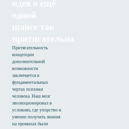
идея о ещё
одной
шансе так
притягательна
Притягательность
концепции
дополнительной
возможности
заключается в
фундаментальных
чертах психики
человека. Наш мозг
эволюционировал в
условиях, где упорство и
умение получать знания
на промахах были