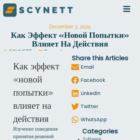
Skip
to
content
December 3, 2025
Как Эффект «новой Попытки»
Влияет На Действия
SCYNETT
December 3, 2025
Share this Articles
Software Development
Как эффект
Email
«новой
Facebook
попытки»
LinkedIn
влияет на
Twitter
действия
WhatsApp
Изучение поведения
Categories
принятия решений
Software