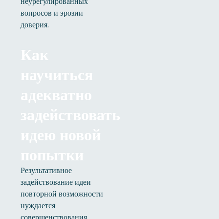
неурегулированных
вопросов и эрозии
доверия.
Как
научиться
адекватно
задействовать
идею новой
попытки
Результативное
задействование идеи
повторной возможности
нуждается
совершенствования