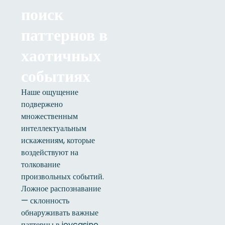
поиск
паттернов в
хаотичных
событиях
Наше ощущение
подвержено
множественным
интеллектуальным
искажениям, которые
воздействуют на
толкование
произвольных событий.
Ложное распознавание
— склонность
обнаруживать важные
паттерны в joycasino