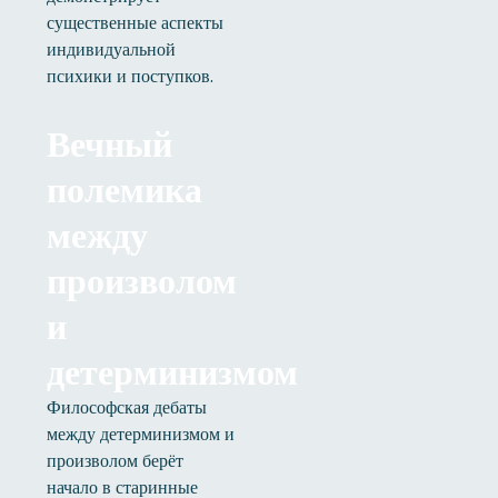
существенные аспекты
индивидуальной
психики и поступков.
Вечный
полемика
между
произволом
и
детерминизмом
Философская дебаты
между детерминизмом и
произволом берёт
начало в старинные