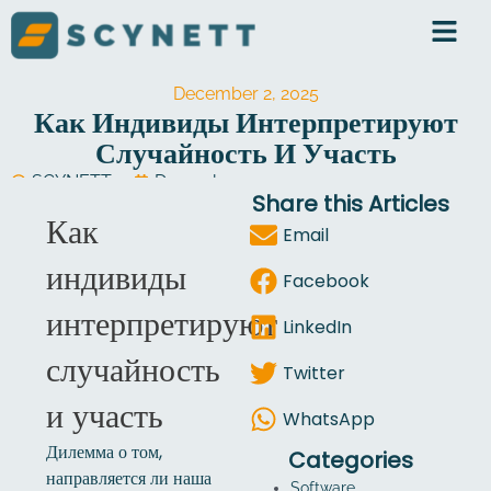
Skip
to
content
December 2, 2025
Как Индивиды Интерпретируют
Случайность И Участь
SCYNETT
December 2, 2025
Share this Articles
Software Development
Как
Email
индивиды
Facebook
интерпретируют
LinkedIn
случайность
Twitter
и участь
WhatsApp
Дилемма о том,
Categories
направляется ли наша
Software