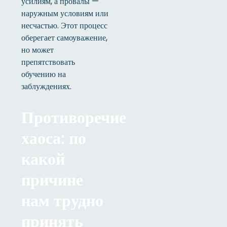
усилиям, а провалы —
наружным условиям или
несчастью. Этот процесс
оберегает самоуважение,
но может
препятствовать
обучению на
заблуждениях.
Противоречие
хаоса: по
какой
причине
нам трудно
принять