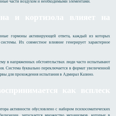
вные части воздухом и необходимыми элементами.
ина и кортизола влияет на
овные гормоны активирующей ответа, каждый из которых
системы. Их совместное влияние генерирует характерное
ему в напряженных обстоятельствах люди часто испытывают
я. Система буквально переключается в формат увеличенной
зервы для прохождения испытания в Адмирал Казино.
воспринимается как всплеск
тора активности обусловлено с набором психосоматических
билизации, запускается множество механизмов, которые в