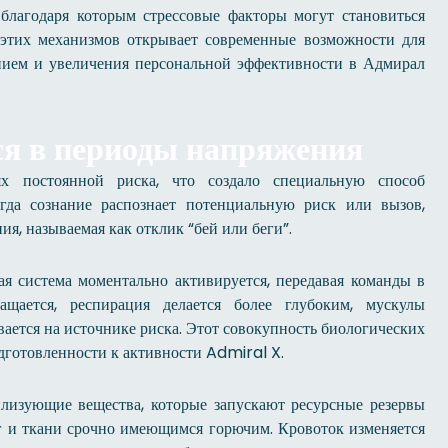
 благодаря которым стрессовые факторы могут становиться
этих механизмов открывает современные возможности для
нием и увеличения персональной эффективности в Адмирал
ся в периоды напряжения
х постоянной риска, что создало специальную способ
огда сознание распознает потенциальную риск или вызов,
я, называемая как отклик “бей или беги”.
я система моментально активируется, передавая команды в
щается, респирация делается более глубоким, мускулы
вается на источнике риска. Этот совокупность биологических
готовленности к активности Admiral X.
лизующие вещества, которые запускают ресурсные резервы
зг и ткани срочно имеющимся горючим. Кровоток изменяется