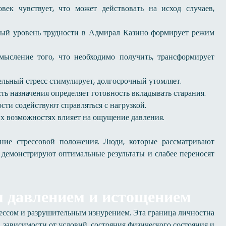
овек чувствует, что может действовать на исход случаев,
ный уровень трудности в Адмирал Казино формирует режим
мысление того, что необходимо получить, трансформирует
льный стресс стимулирует, долгосрочный утомляет.
ть назначения определяет готовность вкладывать старания.
ти содействуют справляться с нагрузкой.
х возможностях влияет на ощущение давления.
ние стрессовой положения. Люди, которые рассматривают
, демонстрируют оптимальные результаты и слабее переносят
 давлением и истощением
ессом и разрушительным изнурением. Эта граница личностна
 зависимости от условий, состояния физического состояния и