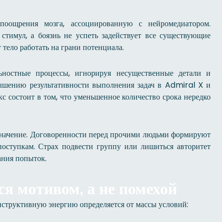
оощрения мозга, ассоциированную с нейромедиатором.
стимул, а боязнь не успеть задействует все существующие
 тело работать на грани потенциала.
льностные процессы, игнорируя несущественные детали и
вышению результативности выполнения задач в Admiral X и
состоит в том, что уменьшенное количество срока нередко
значение. Договоренности перед прочими людьми формируют
поступкам. Страх подвести группу или лишиться авторитет
ания попыток.
ся мотивом, а не помехой
нструктивную энергию определяется от массы условий: