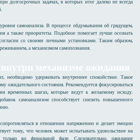
при долгосрочных задачах, в которых итог далеко не всегда
.
ровня самоанализа. В процессе обдумывания об грядущем,
ия а также приоритеты. Подобное помогает лучше осознать
согласии со своими личными установками. Таким образом,
реживанием, а механизмом самопознания.
 внутри механизме ожидания
т, необходимо удерживать внутреннее спокойствие. Такое
му ожидательного состояния. Рекомендуется фокусироваться
нии временных шагах, которые ведут к желаемому исходу.
добавок самоанализом способствует снизить повышенного
нию.
 сопротивляться в отношении напряжению и делает эмоции
вует тому, что человек может испытывать удовольствие на
только во финальной фазе. Следовательно, ожидание