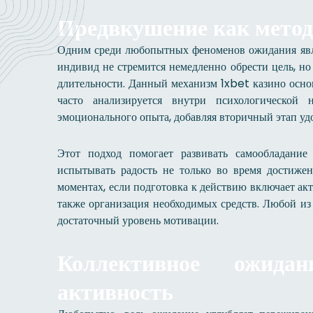
Предвкушение как метод
Одним среди любопытных феноменов ожидания явля
индивид не стремится немедленно обрести цель, но 
длительности. Данный механизм 1xbet казино осно
часто анализируется внутри психологической 
эмоционального опыта, добавляя вторичный этап уд
Этот подход помогает развивать самообладани
испытывать радость не только во время достижен
моментах, если подготовка к действию включает акт
также организация необходимых средств. Любой из
достаточный уровень мотивации.
Коллективное ожида
активность