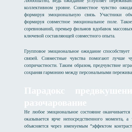
Любопытно, ведь ожидание углубляет переживан
коллективном уровне. Совместное чувство ожид
формируя эмоциональную связь. Участники обм
формируя совместное эмоциональное поле. Так
соревнований, премьер фильмов вдобавок массовых
ключевой составляющей совместного опыта.
Групповое эмоциональное ожидание способствуе
связей. Совместные чувства помогают лучше ч
сопричастности. Таким образом, предчувствие иг
сохраняя гармонию между персональными пережива
Парадокс предвкушен
разочарование
Не любое эмоциональное состояние оканчивается 
оказывается ярче непосредственного момента, а
объясняется через именуемым “эффектом контраст