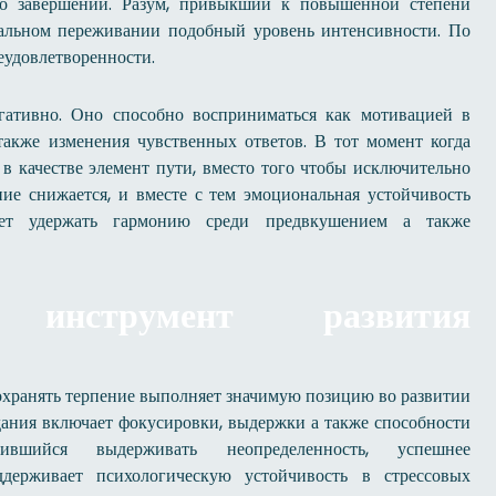
о завершении. Разум, привыкший к повышенной степени
реальном переживании подобный уровень интенсивности. По
еудовлетворенности.
гативно. Оно способно восприниматься как мотивацией в
акже изменения чувственных ответов. В тот момент когда
в качестве элемент пути, вместо того чтобы исключительно
ие снижается, и вместе с тем эмоциональная устойчивость
ует удержать гармонию среди предвкушением а также
инструмент развития
сохранять терпение выполняет значимую позицию во развитии
дания включает фокусировки, выдержки а также способности
ившийся выдерживать неопределенность, успешнее
ддерживает психологическую устойчивость в стрессовых