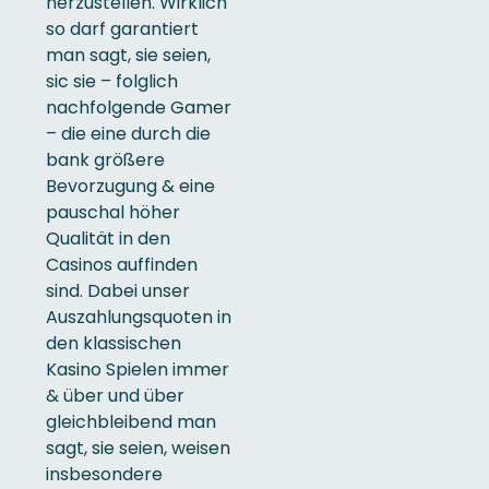
herzustellen. Wirklich
so darf garantiert
man sagt, sie seien,
sic sie – folglich
nachfolgende Gamer
– die eine durch die
bank größere
Bevorzugung & eine
pauschal höher
Qualität in den
Casinos auffinden
sind. Dabei unser
Auszahlungsquoten in
den klassischen
Kasino Spielen immer
& über und über
gleichbleibend man
sagt, sie seien, weisen
insbesondere