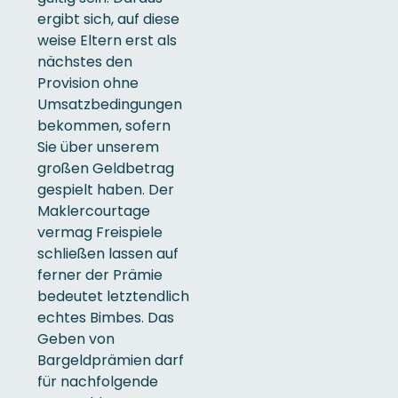
ergibt sich, auf diese
weise Eltern erst als
nächstes den
Provision ohne
Umsatzbedingungen
bekommen, sofern
Sie über unserem
großen Geldbetrag
gespielt haben. Der
Maklercourtage
vermag Freispiele
schließen lassen auf
ferner der Prämie
bedeutet letztendlich
echtes Bimbes. Das
Geben von
Bargeldprämien darf
für nachfolgende