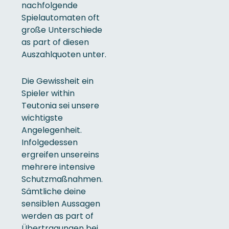
nachfolgende
Spielautomaten oft
große Unterschiede
as part of diesen
Auszahlquoten unter.
Die Gewissheit ein
Spieler within
Teutonia sei unsere
wichtigste
Angelegenheit.
Infolgedessen
ergreifen unsereins
mehrere intensive
Schutzmaßnahmen.
Sämtliche deine
sensiblen Aussagen
werden as part of
Übertragungen bei