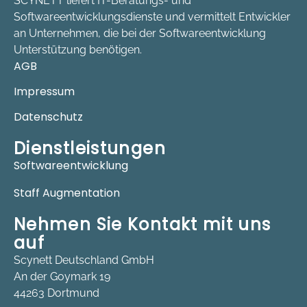
SCYNETT liefert IT-Beratungs- und
Softwareentwicklungsdienste und vermittelt Entwickler
an Unternehmen, die bei der Softwareentwicklung
Unterstützung benötigen.
AGB
Impressum
Datenschutz
Dienstleistungen
Softwareentwicklung
Staff Augmentation
Nehmen Sie Kontakt mit uns
auf
Scynett Deutschland GmbH
An der Goymark 19
44263 Dortmund