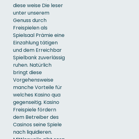
diese weise Die leser
unter unserem
Genuss durch
Freispielen als
Spielsaal Prämie eine
Einzahlung tätigen
und dem Erreichbar
Spielbank zuverlässig
ruhen. Natürlich
bringt diese
Vorgehensweise
manche Vorteile für
welches Kasino qua
gegenseitig. Kasino
Freispiele fördern
dem Betreiber des
Casinos seine Spiele
nach liquidieren.