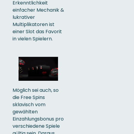
Erkenntlichkeit
einfacher Mechanik &
lukrativer
Multiplikatoren ist
einer Slot das Favorit
in vielen Spielern.
Möglich sei auch, so
die Free Spins
sklavisch vom
gewählten
Einzahlungsbonus pro
verschiedene Spiele
gültig sein. Daraus