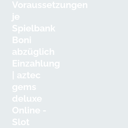
Voraussetzungen
je
Spielbank
Boni
abzüglich
Einzahlung
| aztec
gems
deluxe
Online -
Slot