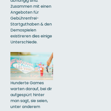
abhängig sind.
Zusammen mit einen
Angeboten für
Gebührenfrei-
Startguthaben & den
Demospielen
existireren dies einige
Unterschiede.
Hunderte Games
warten darauf, bei dir
aufgespürt hinter
man sagt, sie seien,
unter anderem