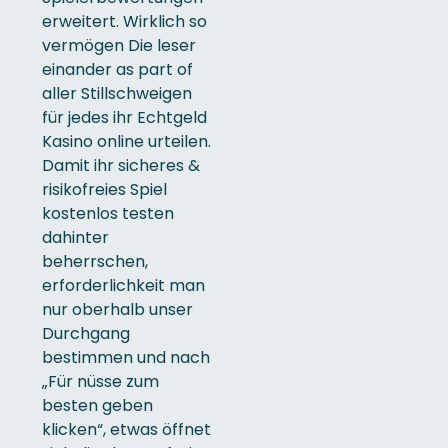
erweitert. Wirklich so
vermögen Die leser
einander as part of
aller Stillschweigen
für jedes ihr Echtgeld
Kasino online urteilen.
Damit ihr sicheres &
risikofreies Spiel
kostenlos testen
dahinter
beherrschen,
erforderlichkeit man
nur oberhalb unser
Durchgang
bestimmen und nach
„Für nüsse zum
besten geben
klicken“, etwas öffnet