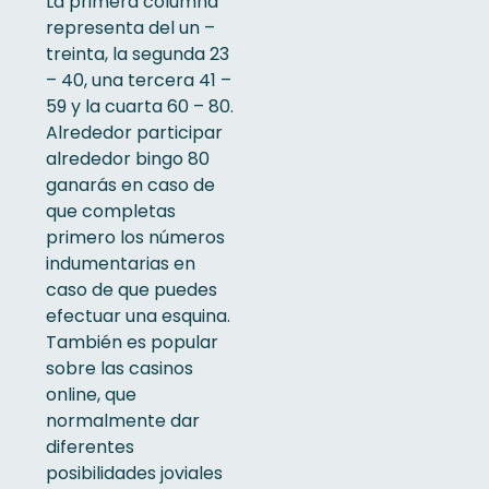
La primera columna
representa del un –
treinta, la segunda 23
– 40, una tercera 41 –
59 y la cuarta 60 – 80.
Alrededor participar
alrededor bingo 80
ganarás en caso de
que completas
primero los números
indumentarias en
caso de que puedes
efectuar una esquina.
También es popular
sobre las casinos
online, que
normalmente dar
diferentes
posibilidades joviales