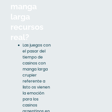
manga
larga
recursos
real?
Las juegos con
el pasar del
tiempo de
casinos con
manga larga
crupier
referente a
listo os vienen
la emoción
para los
casinos
argentinos en