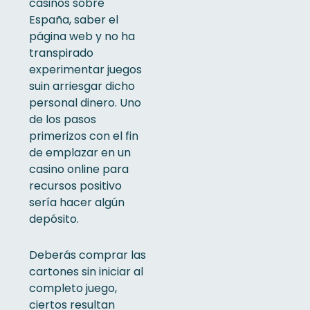
casinos sobre
España, saber el
página web y no ha
transpirado
experimentar juegos
suin arriesgar dicho
personal dinero. Uno
de los pasos
primerizos con el fin
de emplazar en un
casino online para
recursos positivo
serí­a hacer algún
depósito.
Deberás comprar las
cartones sin iniciar al
completo juego,
ciertos resultan