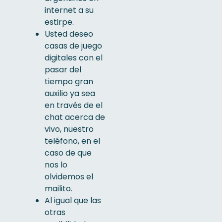
internet a su
estirpe.
Usted deseo
casas de juego
digitales con el
pasar del
tiempo gran
auxilio ya sea
en través de el
chat acerca de
vivo, nuestro
teléfono, en el
caso de que
nos lo
olvidemos el
mailito.
Al igual que las
otras