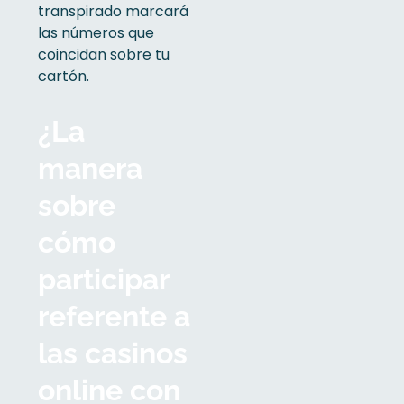
transpirado marcará
las números que
coincidan sobre tu
cartón.
¿La
manera
sobre
cómo
participar
referente a
las casinos
online con