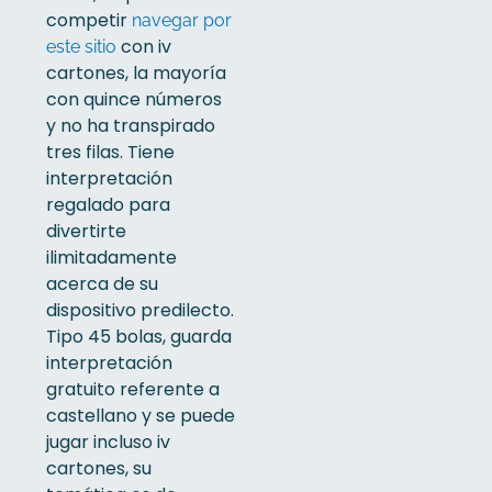
competir
navegar por
con iv
este sitio
cartones, la mayorí­a
con quince números
y no ha transpirado
tres filas. Tiene
interpretación
regalado para
divertirte
ilimitadamente
acerca de su
dispositivo predilecto.
Tipo 45 bolas, guarda
interpretación
gratuito referente a
castellano y se puede
jugar incluso iv
cartones, su