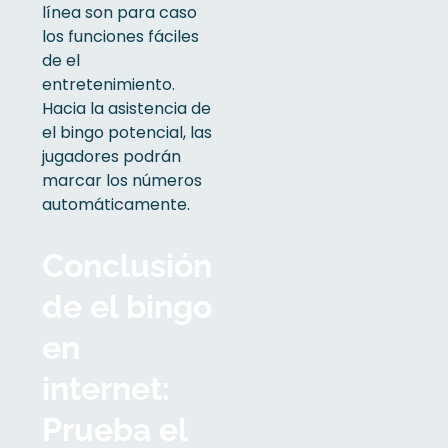
línea son para caso
los funciones fáciles
de el
entretenimiento.
Hacia la asistencia de
el bingo potencial, las
jugadores podrán
marcar los números
automáticamente.
Conclusión
de el bingo
en
internet:
Prueba el