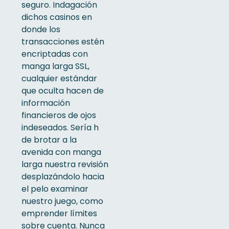
seguro. Indagación
dichos casinos en
donde los
transacciones estén
encriptadas con
manga larga SSL,
cualquier estándar
que oculta hacen de
información
financieros de ojos
indeseados. Serí­a h
de brotar a la
avenida con manga
larga nuestra revisión
desplazándolo hacia
el pelo examinar
nuestro juego, como
emprender límites
sobre cuenta. Nunca