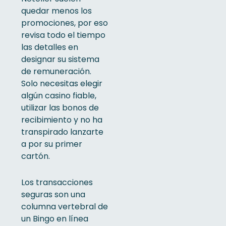
quedar menos los
promociones, por eso
revisa todo el tiempo
las detalles en
designar su sistema
de remuneración.
Solo necesitas elegir
algún casino fiable,
utilizar las bonos de
recibimiento y no ha
transpirado lanzarte
a por su primer
cartón.
Los transacciones
seguras son una
columna vertebral de
un Bingo en línea