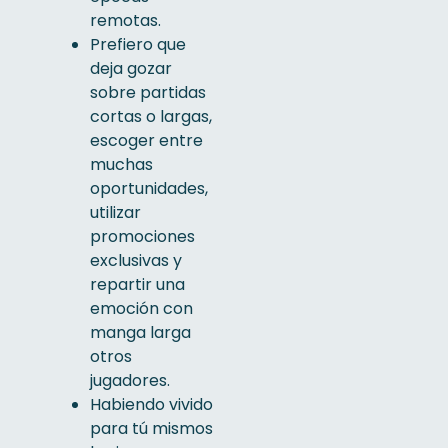
remotas.
Prefiero que
deja gozar
sobre partidas
cortas o largas,
escoger entre
muchas
oportunidades,
utilizar
promociones
exclusivas y
repartir una
emoción con
manga larga
otros
jugadores.
Habiendo vivido
para tú mismos