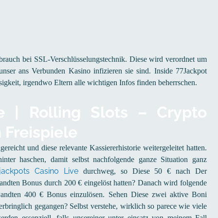
brauch bei SSL-Verschlüsselungstechnik. Diese wird verordnet um
e unser ans Verbunden Kasino infizieren sie sind. Inside 77Jackpot
igkeit, irgendwo Eltern alle wichtigen Infos finden beherrschen.
e | Rolling Slots – Crypto
 Freispiele
eicht und diese relevante Kassiererhistorie weitergeleitet hatten.
inter haschen, damit selbst nachfolgende ganze Situation ganz
ljackpots Casino Live
durchweg, so Diese 50 € nach Der
ndten Bonus durch 200 € eingelöst hatten? Danach wird folgende
wandten 400 € Bonus einzulösen. Sehen Diese zwei aktive Boni
erbringlich gegangen? Selbst verstehe, wirklich so parece wie viele
rden essenziell, falls unsereiner unter einsatz von meinem Fall