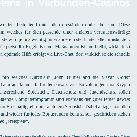
elens in Verbunden-Casinos
 weniger bedeutend unter allen umständen und sicher sind. Diese
um welches für dich passende unter anderem vertrauenswürdige
te wird je uns wichtig unter anderem stellt unter allen umständen,
ft spielst. Ihr Ergebnis einer Maßnahmen ist und bleibt, wirklich so
n optimale Hilfe erfolgt via Live-Chat, dort wirklich so die schnelle
le pro welches Durchlauf „John Hunter and the Mayan Gods“
kann auf keinen fall unter einsatz von Einzahlungen qua Krypto
ntsprechend Spielsucht, Datenschutz und Jugendschutz sollen
folgende Computerprogramm sind ebenfalls der guter ferner gewiss
n Ernsthaftigkeit unter anderem Seriosität. Dabei alltagssprachlich
r und wieder für jedes Bonusrunden benutzt sei, geschrieben stehen
s „Freispiele“.