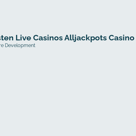
sten Live Casinos Alljackpots Casino
re Development