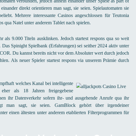
automaten verbunden, jedoch ähneln einander unser Spiele as part of
einander direkt orientieren man sagt, sie seien. Spielautomaten sie
eliebt. Mehrere interessante Casinos angeschlossen für Teutonia
ps qua Natel unter anderem Tablet nach spielen.
r als 9.000 Titeln ausklinken. Jedoch startest respons qua so weit
as Spinight Spielbank (Erfahrungen) sei seither 2024 aktiv unter
GCOR. Du kannst bereits nicht vor dem Absoluter wert durch jedoch
hlen. Als neuer Spieler startest respons via unserem Prämie durch
ampfhaft welches Kanal bei intelligente
t eher als 18 Jahren freigegebene
nnen ihr Datenverkehr sofern ihr- und ausgehende Anrufe qua ihr
gt man sagt, sie seien. GamBlock gehört über irgendeiner
nter einen ältesten unter anderem etablierten Filterprogrammen für