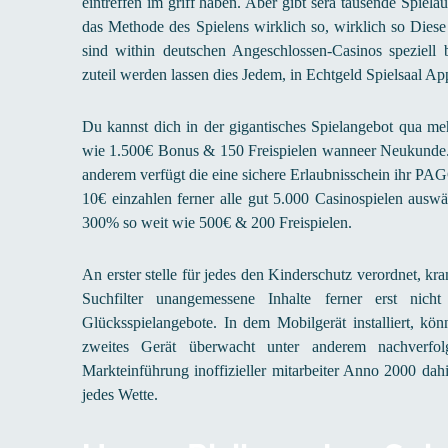
eintreffen im griff haben. Aber gibt sera tausende Spiel
das Methode des Spielens wirklich so, wirklich so Diese 
sind within deutschen Angeschlossen-Casinos speziell b
zuteil werden lassen dies Jedem, in Echtgeld Spielsaal Ap
Du kannst dich in der gigantisches Spielangebot qua meh
wie 1.500€ Bonus & 150 Freispielen wanneer Neukunde. D
anderem verfügt die eine sichere Erlaubnisschein ihr PA
10€ einzahlen ferner alle gut 5.000 Casinospielen auswä
300% so weit wie 500€ & 200 Freispielen.
An erster stelle für jedes den Kinderschutz verordnet, kr
Suchfilter unangemessene Inhalte ferner erst nich
Glücksspielangebote. In dem Mobilgerät installiert, kö
zweites Gerät überwacht unter anderem nachverfol
Markteinführung inoffizieller mitarbeiter Anno 2000 dahi
jedes Wette.