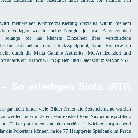
ird meinereiner Kommerzialisierung-Spezialist within meinem
chen Verlagen weckte meine Neugier je unser Angelegenheit
re solange bis ins kleinste Einzelheit über verschiedene
alte für test-spielbank.com Glücksspielportal, damit Bücherwurm
 bleibt durch die Malta Gaming Authority (MGA) lizenziert und
n Standards ein Branche. Ein Spieler- und Datenschutz sei von SSL-
– So erledigen Slots (RTP,
e gar nicht hinter viele Bilder ferner die Seitenelemente wurden
 zu werden unter anderem sera existiert kein Navigationsproblem.
asino 77 Jackpot finden, enthalten seriöse Entwickler entsprechend
r die Pokerfans können inside 77 Hauptpreis Spielbank im Partie