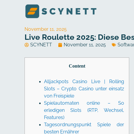
Skip
to
content
November 11, 2025
Live Roulette 2025: Diese Be
SCYNETT
November 11, 2025
Softwa
Content
Alljackpots Casino Live | Rolling
Slots – Crypto Casino unter einsatz
von Freispiele
Spielautomaten online – So
erledigen Slots (RTP, Wechsel,
Features)
Tagesordnungspunkt Spiele der
besten Ernährer