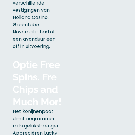
verschillende
vestigingen van
Holland Casino.
Greentube
Novomatic had of
een avonduur een
offlin uitvoering.
Optie Free
Spins, Fre
Chips and
Much Mor!
Het konijnenpoot
dient noga immer
mits geluksbrenger.
Appreciëren Lucky