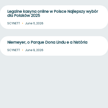
Legalne kasyna online w Polsce Najlepszy wybór
dla Polaków 2025
SCYNETT
June 11, 2026
Niemeyer, o Parque Dona Lindu e a história
SCYNETT
June 9, 2026