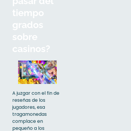
pasar del
tiempo
grados
sobre
casinos?
A juzgar con el fin de
reseñas de los
jugadores, esa
tragamonedas
complace en
pequeño a los