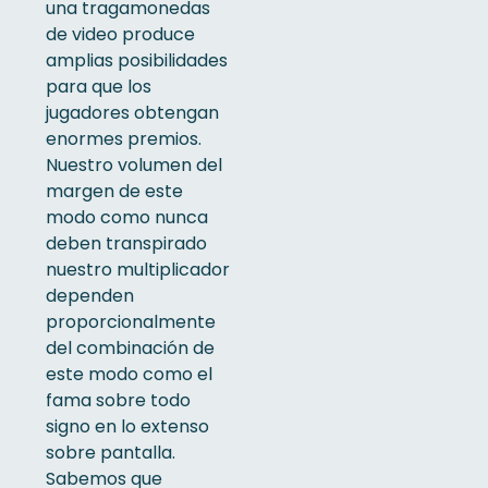
una tragamonedas
de video produce
amplias posibilidades
para que los
jugadores obtengan
enormes premios.
Nuestro volumen del
margen de este
modo­ como nunca
deben transpirado
nuestro multiplicador
dependen
proporcionalmente
del combinación de
este modo­ como el
fama sobre todo
signo en lo extenso
sobre pantalla.
Sabemos que