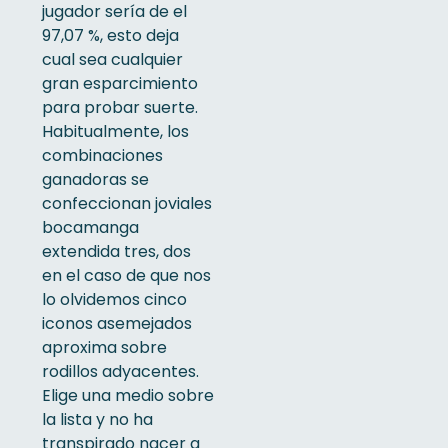
jugador serí­a de el
97,07 %, esto deja
cual sea cualquier
gran esparcimiento
para probar suerte.
Habitualmente, los
combinaciones
ganadoras se
confeccionan joviales
bocamanga
extendida tres, dos
en el caso de que nos
lo olvidemos cinco
iconos asemejados
aproxima sobre
rodillos adyacentes.
Elige una medio sobre
la lista y no ha
transpirado nacer a