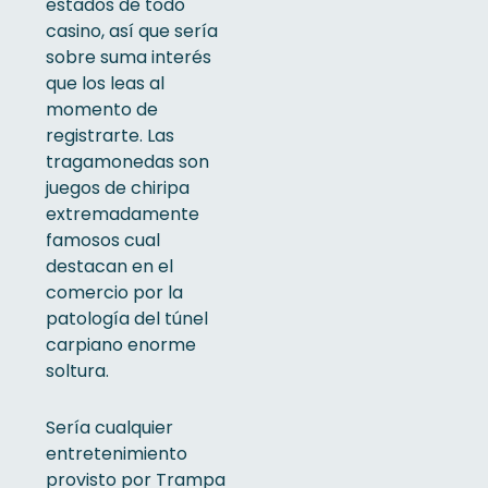
estados de todo
casino, así que serí­a
sobre suma interés
que los leas al
momento de
registrarte. Las
tragamonedas son
juegos de chiripa
extremadamente
famosos cual
destacan en el
comercio por la
patologí­a del túnel
carpiano enorme
soltura.
Serí­a cualquier
entretenimiento
provisto por Trampa