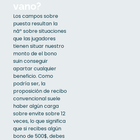
vano?
Los campos sobre
puesta resultan la
nâº sobre situaciones
que las jugadores
tienen situar nuestro
monto de el bono
suin conseguir
apartar cualquier
beneficio. Como
podrí­a ser, la
proposición de recibo
convencional suele
haber algún carga
sobre envite sobre 12
veces, lo que significa
que si recibes algún
bono de 500$, debes