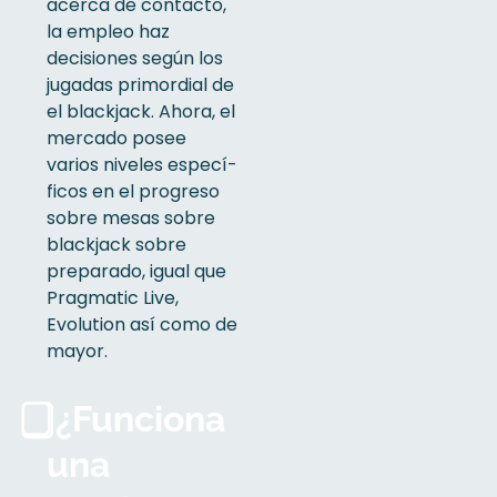
acerca de contacto,
la empleo haz
decisiones según los
jugadas primordial de
el blackjack.
Ahora, el
mercado posee
varios niveles especí­
ficos en el progreso
sobre mesas sobre
blackjack sobre
preparado, igual que
Pragmatic Live,
Evolution así­ como de
mayor.
⃣ ¿Funciona
una