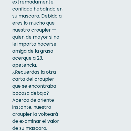
extremadamente
confiado habalndo en
su mascara. Debido a
eres lo mucho que
nuestro croupier —
quien de mayor si no
le importa hacerse
amiga de la grasa
acerque a 23,
apetencia.
¿Recuerdas la otra
carta del croupier
que se encontraba
bocaza debajo?
Acerca de oriente
instante, nuestro
croupier la volteará
de examinar el valor
de su mascara.