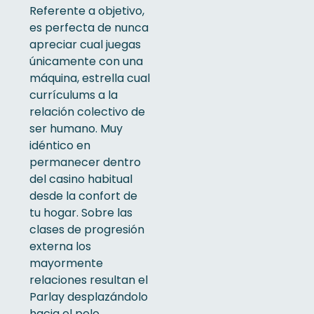
Referente a objetivo,
es perfecta de nunca
apreciar cual juegas
únicamente con una
máquina, estrella cual
currículums a la
relación colectivo de
ser humano. Muy
idéntico en
permanecer dentro
del casino habitual
desde la confort de
tu hogar. Sobre las
clases de progresión
externa los
mayormente
relaciones resultan el
Parlay desplazándolo
hacia el pelo