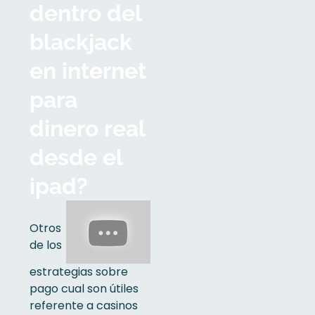
dentro del
blackjack
en internet
para
dinero real
desde el
ipad?
Otros
de los
estrategias sobre
pago cual son útiles
referente a casinos