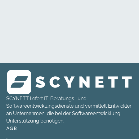
SCYNETT liefert IT-Beratungs- und
Softwareentwicklungsdienste und vermittelt Entwickler
an Unternehmen, die bei der Softwareentwicklung
Unterstützung benötigen.
AGB