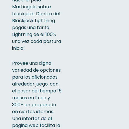
Martingala sobre
blackjack. Dentro del
Blackjack Lightning
pagas una tarifa
Lightning de el 100%
una vez cada postura
inicial.
Provee una digna
variedad de opciones
para los aficionados
alrededor juego, con
el pasar del tiempo 15
mesas en línea y
300+ en preparado
en ciertos idiomas.
Una interfaz de el
página web facilita la