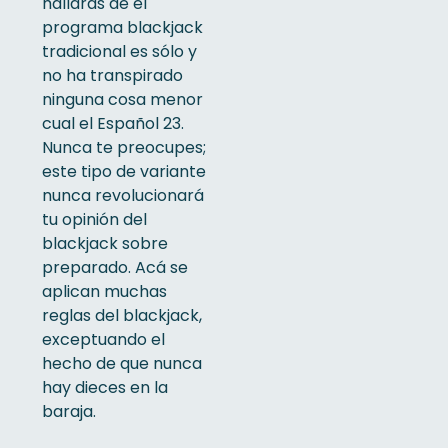
hallarás de el
programa blackjack
tradicional es sólo y
no ha transpirado
ninguna cosa menor
cual el Español 23.
Nunca te preocupes;
este tipo de variante
nunca revolucionará
tu opinión del
blackjack sobre
preparado. Acá se
aplican muchas
reglas del blackjack,
exceptuando el
hecho de que nunca
hay dieces en la
baraja.