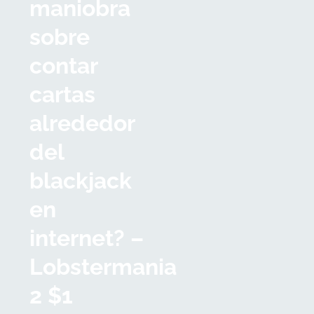
maniobra
sobre
contar
cartas
alrededor
del
blackjack
en
internet? –
Lobstermania
2 $1