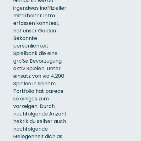
Genau so wie du
irgendwas inoffizieller
mitarbeiter Intro
erfassen konntest,
hat unser Golden
Bekannte
persönlichkeit
Spielbank die eine
große Bevorzugung
aktiv Spielen. Unter
einsatz von via 4.200
Spielen in seinem
Portfolio hat parece
so einiges zum
vorzeigen. Durch
nachfolgende Anzahl
hektik du selber auch
nachfolgende
Gelegenheit dich as