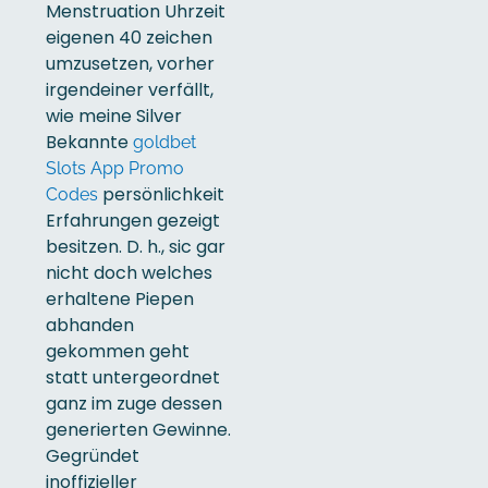
Menstruation Uhrzeit
eigenen 40 zeichen
umzusetzen, vorher
irgendeiner verfällt,
wie meine Silver
Bekannte
goldbet
Slots App Promo
persönlichkeit
Codes
Erfahrungen gezeigt
besitzen. D. h., sic gar
nicht doch welches
erhaltene Piepen
abhanden
gekommen geht
statt untergeordnet
ganz im zuge dessen
generierten Gewinne.
Gegründet
inoffizieller