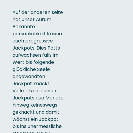
Auf der anderen seite
hat unser Aurum
Bekannte
persönlichkeit Kasino
auch progressive
Jackpots. Dies Potts
aufwachsen falls im
Wert bis folgende
glückliche Seele
angewandten
Jackpot knackt.
Vielmals sind unser
Jackpots qua Monate
hinweg keineswegs
geknackt und damit
wächst ein Jackpot
bis ins unermessliche.