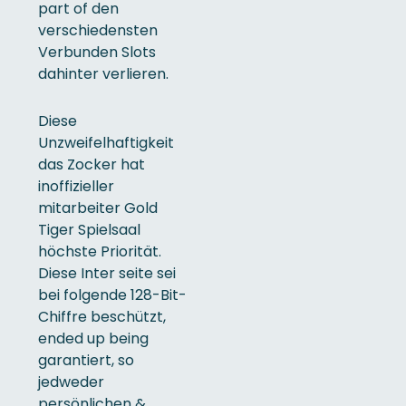
part of den
verschiedensten
Verbunden Slots
dahinter verlieren.
Diese
Unzweifelhaftigkeit
das Zocker hat
inoffizieller
mitarbeiter Gold
Tiger Spielsaal
höchste Priorität.
Diese Inter seite sei
bei folgende 128-Bit-
Chiffre beschützt,
ended up being
garantiert, so
jedweder
persönlichen &