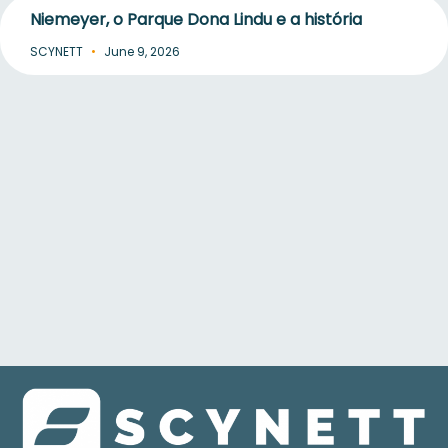
Niemeyer, o Parque Dona Lindu e a história
SCYNETT
June 9, 2026