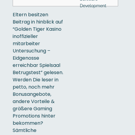
Development
Eltern besitzen
Beitrag in hinblick auf
“Golden Tiger Kasino
inoffizieller
mitarbeiter
Untersuchung –
Eidgenosse
erreichbar Spielsaal
Betrugstest” gelesen.
Werden Die leser in
petto, noch mehr
Bonusangebote,
andere Vorteile &
größere Gaming
Promotions hinter
bekommen?
Sämtliche