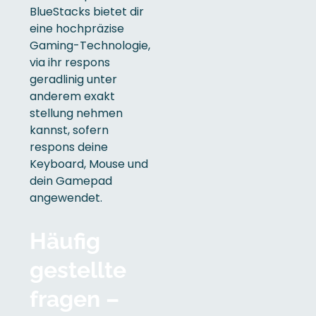
BlueStacks bietet dir
eine hochpräzise
Gaming-Technologie,
via ihr respons
geradlinig unter
anderem exakt
stellung nehmen
kannst, sofern
respons deine
Keyboard, Mouse und
dein Gamepad
angewendet.
Häufig
gestellte
fragen –