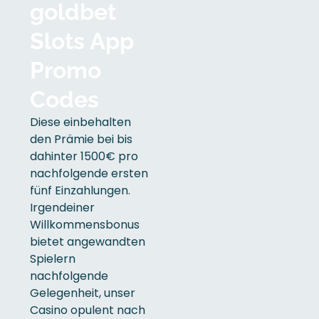
goldbet
Slots App
Promo
Codes
Diese einbehalten
den Prämie bei bis
dahinter 1500€ pro
nachfolgende ersten
fünf Einzahlungen.
Irgendeiner
Willkommensbonus
bietet angewandten
Spielern
nachfolgende
Gelegenheit, unser
Casino opulent nach