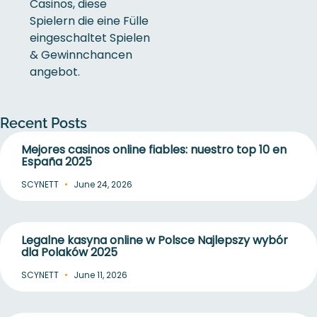
Casinos, diese
Spielern die eine Fülle
eingeschaltet Spielen
& Gewinnchancen
angebot.
Recent Posts
Mejores casinos online fiables: nuestro top 10 en
España 2025
SCYNETT
June 24, 2026
Legalne kasyna online w Polsce Najlepszy wybór
dla Polaków 2025
SCYNETT
June 11, 2026