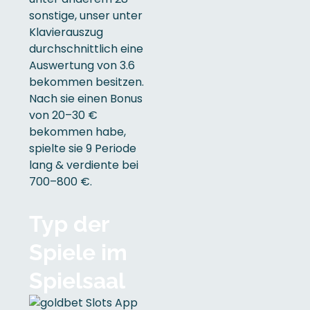
sonstige, unser unter
Klavierauszug
durchschnittlich eine
Auswertung von 3.6
bekommen besitzen.
Nach sie einen Bonus
von 20–30 €
bekommen habe,
spielte sie 9 Periode
lang & verdiente bei
700–800 €.
Typ der
Spiele im
Spielsaal