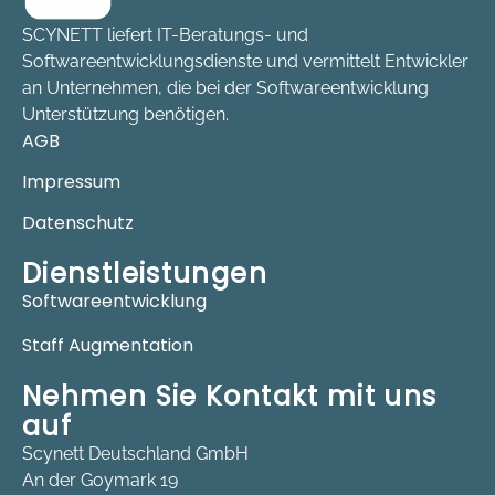
SCYNETT liefert IT-Beratungs- und
Softwareentwicklungsdienste und vermittelt Entwickler
an Unternehmen, die bei der Softwareentwicklung
Unterstützung benötigen.
AGB
Impressum
Datenschutz
Dienstleistungen
Softwareentwicklung
Staff Augmentation
Nehmen Sie Kontakt mit uns
auf
Scynett Deutschland GmbH
An der Goymark 19