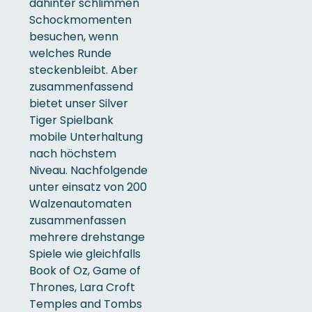
dahinter schlimmen
Schockmomenten
besuchen, wenn
welches Runde
steckenbleibt. Aber
zusammenfassend
bietet unser Silver
Tiger Spielbank
mobile Unterhaltung
nach höchstem
Niveau. Nachfolgende
unter einsatz von 200
Walzenautomaten
zusammenfassen
mehrere drehstange
Spiele wie gleichfalls
Book of Oz, Game of
Thrones, Lara Croft
Temples and Tombs