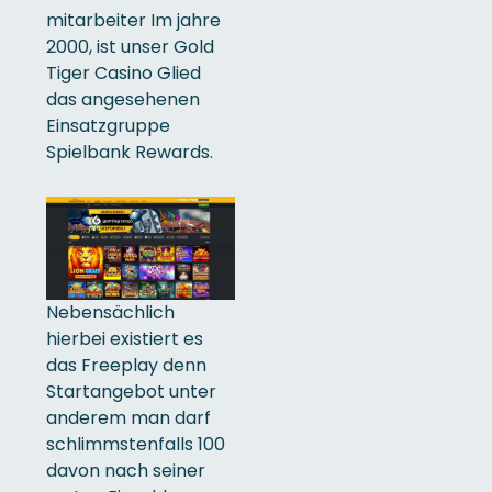
mitarbeiter Im jahre
2000, ist unser Gold
Tiger Casino Glied
das angesehenen
Einsatzgruppe
Spielbank Rewards.
Nebensächlich
hierbei existiert es
das Freeplay denn
Startangebot unter
anderem man darf
schlimmstenfalls 100
davon nach seiner