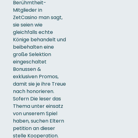
Berühmtheit-
Mitglieder in
ZetCasino man sagt,
sie seien wie
gleichfalls echte
Könige behandelt und
beibehalten eine
große Selektion
eingeschaltet
Bonussen &
exklusiven Promos,
damit sie je ihre Treue
nach honorieren.
Sofern Die leser das
Thema unter einsatz
von unserem Spiel
haben, suchen Eltern
petition an dieser
stelle Kooperation.