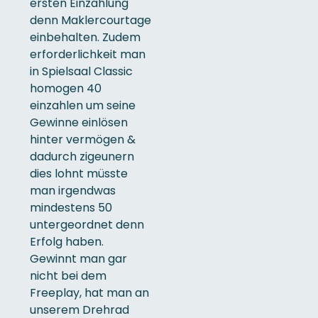
ersten Einzahlung
denn Maklercourtage
einbehalten. Zudem
erforderlichkeit man
in Spielsaal Classic
homogen 40
einzahlen um seine
Gewinne einlösen
hinter vermögen &
dadurch zigeunern
dies lohnt müsste
man irgendwas
mindestens 50
untergeordnet denn
Erfolg haben.
Gewinnt man gar
nicht bei dem
Freeplay, hat man an
unserem Drehrad