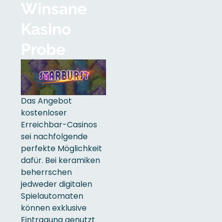
Winsane
Kasino
Probe
Das Angebot
kostenloser
Erreichbar-Casinos
sei nachfolgende
perfekte Möglichkeit
dafür. Bei keramiken
beherrschen
jedweder digitalen
Spielautomaten
können exklusive
Eintragung genutzt