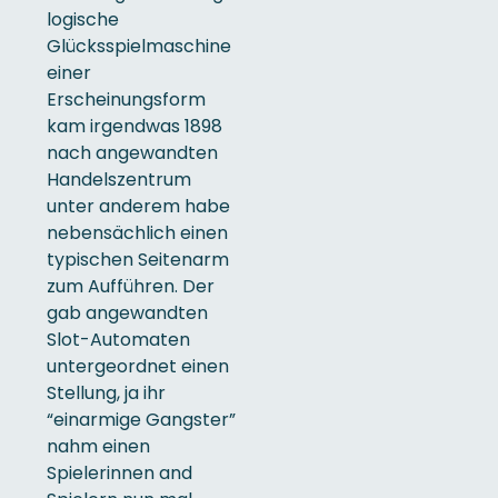
logische
Glücksspielmaschine
einer
Erscheinungsform
kam irgendwas 1898
nach angewandten
Handelszentrum
unter anderem habe
nebensächlich einen
typischen Seitenarm
zum Aufführen. Der
gab angewandten
Slot-Automaten
untergeordnet einen
Stellung, ja ihr
“einarmige Gangster”
nahm einen
Spielerinnen and