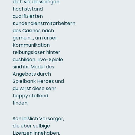
dich via diesseitigen
höchststand
qualifizierten
Kundendienstmitarbeitern
des Casinos nach
gemein…, um unser
Kommunikation
reibungsloser hinter
ausbilden. Live-Spiele
sind ihr Modul des
Angebots durch
Spielbank Heroes und
du wirst diese sehr
happy stellend
finden.
Schließlich Versorger,
die über selbige
Lizenzen innehaben,