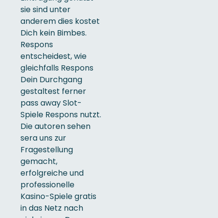
sie sind unter
anderem dies kostet
Dich kein Bimbes.
Respons
entscheidest, wie
gleichfalls Respons
Dein Durchgang
gestaltest ferner
pass away Slot-
Spiele Respons nutzt.
Die autoren sehen
sera uns zur
Fragestellung
gemacht,
erfolgreiche und
professionelle
Kasino-Spiele gratis
in das Netz nach