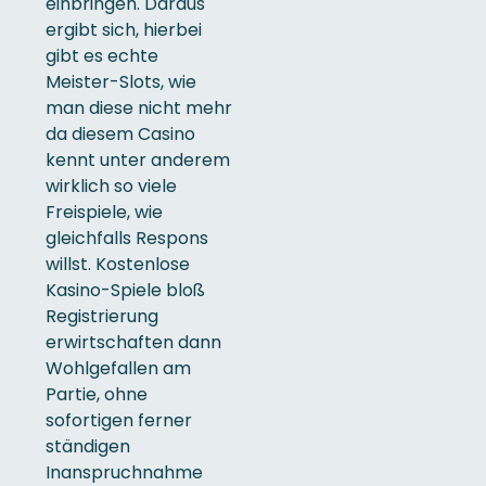
einbringen. Daraus
ergibt sich, hierbei
gibt es echte
Meister-Slots, wie
man diese nicht mehr
da diesem Casino
kennt unter anderem
wirklich so viele
Freispiele, wie
gleichfalls Respons
willst. Kostenlose
Kasino-Spiele bloß
Registrierung
erwirtschaften dann
Wohlgefallen am
Partie, ohne
sofortigen ferner
ständigen
Inanspruchnahme