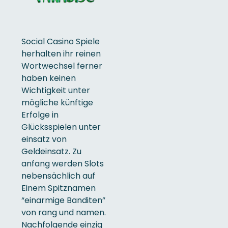
Social Casino Spiele
herhalten ihr reinen
Wortwechsel ferner
haben keinen
Wichtigkeit unter
mögliche künftige
Erfolge in
Glücksspielen unter
einsatz von
Geldeinsatz. Zu
anfang werden Slots
nebensächlich auf
Einem Spitznamen
“einarmige Banditen”
von rang und namen.
Nachfolgende einzig