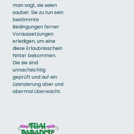
man sagt, sie seien
sauber. Sie zu tun sein
bestimmte
Bedingungen ferner
Voraussetzungen
erledigen, um eine
diese Erlaubnisschein
hinter bekommen.
Die sie sind
unnachsichtig
geprüft und auf ein
Lizenzierung aber und
abermal überwacht.