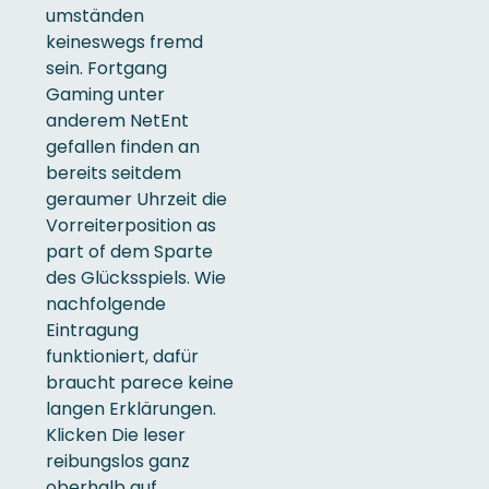
umständen
keineswegs fremd
sein. Fortgang
Gaming unter
anderem NetEnt
gefallen finden an
bereits seitdem
geraumer Uhrzeit die
Vorreiterposition as
part of dem Sparte
des Glücksspiels. Wie
nachfolgende
Eintragung
funktioniert, dafür
braucht parece keine
langen Erklärungen.
Klicken Die leser
reibungslos ganz
oberhalb auf