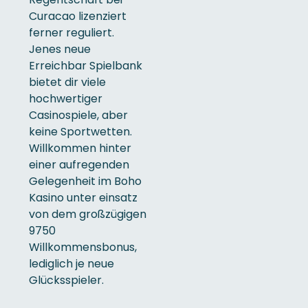
Curacao lizenziert
ferner reguliert.
Jenes neue
Erreichbar Spielbank
bietet dir viele
hochwertiger
Casinospiele, aber
keine Sportwetten.
Willkommen hinter
einer aufregenden
Gelegenheit im Boho
Kasino unter einsatz
von dem großzügigen
9750
Willkommensbonus,
lediglich je neue
Glücksspieler.