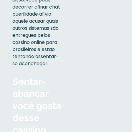
decorrer afinar chat
puerilidade alívio
aquele acusar quais
outros sistemas são
entregues pelos
cassino online para
brasileiros e estão
tentando assentar-
se aconchegar.
Sentar-
abancar
você gosta
desse
cassino,