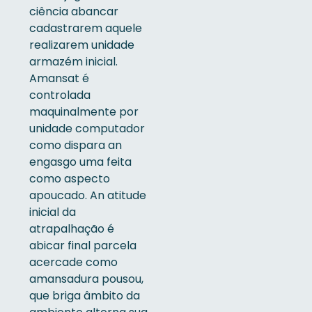
ciência abancar
cadastrarem aquele
realizarem unidade
armazém inicial.
Amansat é
controlada
maquinalmente por
unidade computador
como dispara an
engasgo uma feita
como aspecto
apoucado. An atitude
inicial da
atrapalhação é
abicar final parcela
acercade como
amansadura pousou,
que briga âmbito da