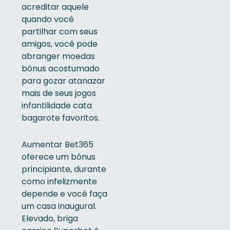
acreditar aquele
quando você
partilhar com seus
amigos, você pode
abranger moedas
bônus acostumado
para gozar atanazar
mais de seus jogos
infantilidade cata
bagarote favoritos.
Aumentar Bet365
oferece um bônus
principiante, durante
como infelizmente
depende e você faça
um casa inaugural.
Elevado, briga