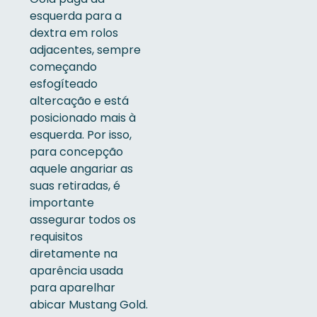
esquerda para a
dextra em rolos
adjacentes, sempre
começando
esfogíteado
altercação e está
posicionado mais à
esquerda. Por isso,
para concepção
aquele angariar as
suas retiradas, é
importante
assegurar todos os
requisitos
diretamente na
aparência usada
para aparelhar
abicar Mustang Gold.