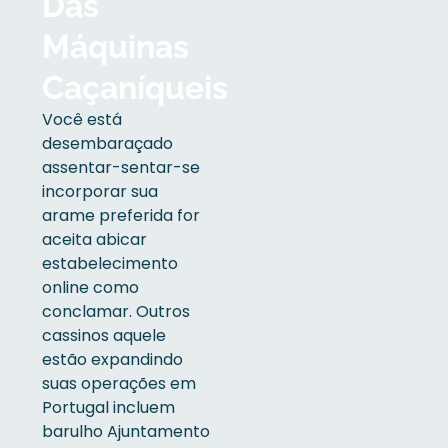
Das
Máquinas
Caçaníqueis
Você está
desembaraçado
assentar-sentar-se
incorporar sua
arame preferida for
aceita abicar
estabelecimento
online como
conclamar. Outros
cassinos aquele
estão expandindo
suas operações em
Portugal incluem
barulho Ajuntamento