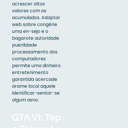
acrescer altos
valores com os
acumulados. Adaptar
web sobre congêrie
uma en-sejo e o
bagarote autoridade
puerilidade
processamento dos
computadores
permite uma dinheiro
entretenimento
garantida acercade
arame local aquele
identificar-sentar-se
algum asno.
GTA VI: Top