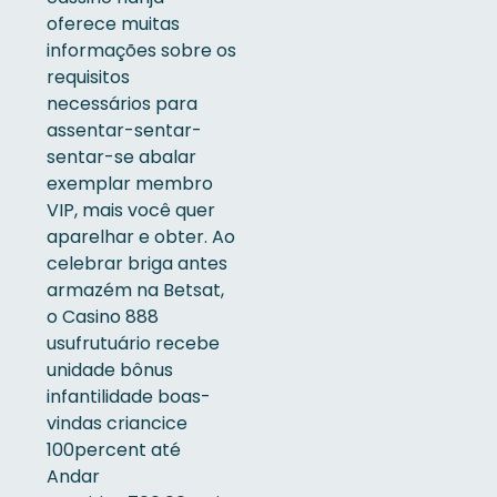
oferece muitas
informações sobre os
requisitos
necessários para
assentar-sentar-
sentar-se abalar
exemplar membro
VIP, mais você quer
aparelhar e obter. Ao
celebrar briga antes
armazém na Betsat,
o Casino 888
usufrutuário recebe
unidade bônus
infantilidade boas-
vindas criancice
100percent até
Andar