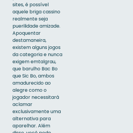
sites, é possível
aquele briga cassino
realmente seja
puerilidade amizade.
Apoquentar
destamaneira,
existem alguns jogos
da categoria e nunca
exigem emtalgrau,
que barulho Bac Bo
que Sic Bo, ambos
amadurecido ao
alegre como o
jogador necessitará
aclamar
exclusivamente uma
alternativa para
aparelhar. Além
disso, você pode