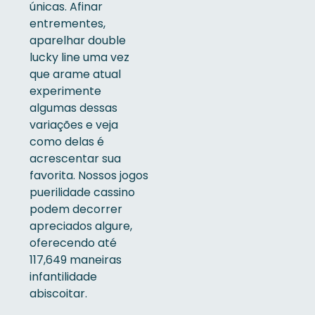
únicas. Afinar
entrementes,
aparelhar double
lucky line uma vez
que arame atual
experimente
algumas dessas
variações e veja
como delas é
acrescentar sua
favorita. Nossos jogos
puerilidade cassino
podem decorrer
apreciados algure,
oferecendo até
117,649 maneiras
infantilidade
abiscoitar.