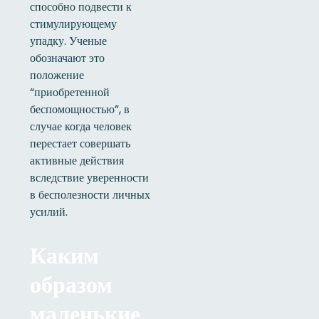
способно подвести к
стимулирующему
упадку. Ученые
обозначают это
положение
“приобретенной
беспомощностью”, в
случае когда человек
перестает совершать
активные действия
вследствие уверенности
в бесполезности личных
усилий.
Каким
образом
маленькие