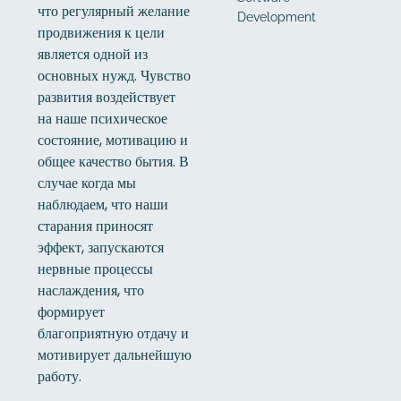
что регулярный желание
Development
продвижения к цели
является одной из
основных нужд. Чувство
развития воздействует
на наше психическое
состояние, мотивацию и
общее качество бытия. В
случае когда мы
наблюдаем, что наши
старания приносят
эффект, запускаются
нервные процессы
наслаждения, что
формирует
благоприятную отдачу и
мотивирует дальнейшую
работу.