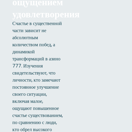
ощущением
удовлетворения
Счастье в существенной
части зависит не
абсолютным
количеством побед, а
динамикой
трансформаций в азино
777. Изучения
свидетельствуют, что
личности, кто замечают
постоянное улучшение
своего ситуации,
включая малое,
ощущают повышенное
счастье существованием,
по сравнению с люди,
кто обрел высокого