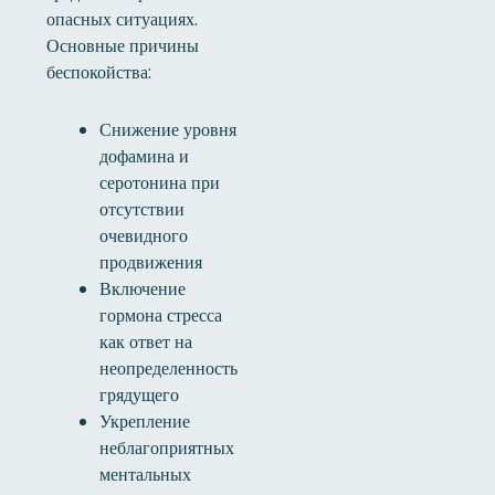
опасных ситуациях.
Основные причины
беспокойства:
Снижение уровня
дофамина и
серотонина при
отсутствии
очевидного
продвижения
Включение
гормона стресса
как ответ на
неопределенность
грядущего
Укрепление
неблагоприятных
ментальных