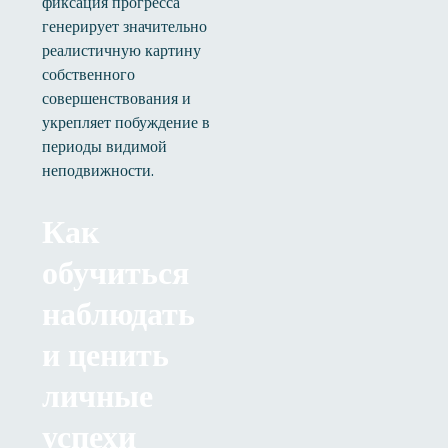
фиксация прогресса
генерирует значительно
реалистичную картину
собственного
совершенствования и
укрепляет побуждение в
периоды видимой
неподвижности.
Как
обучиться
наблюдать
и ценить
личные
успехи