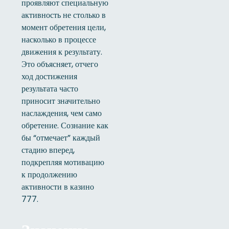
проявляют специальную
активность не столько в
момент обретения цели,
насколько в процессе
движения к результату.
Это объясняет, отчего
ход достижения
результата часто
приносит значительно
наслаждения, чем само
обретение. Сознание как
бы “отмечает” каждый
стадию вперед,
подкрепляя мотивацию
к продолжению
активности в казино
777.