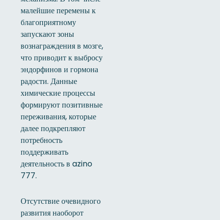
малейшие перемены к
благоприятному
запускают зоны
вознаграждения в мозге,
что приводит к выбросу
эндорфинов и гормона
радости. Данные
химические процессы
формируют позитивные
переживания, которые
далее подкрепляют
потребность
поддерживать
деятельность в azino
777.
Отсутствие очевидного
развития наоборот