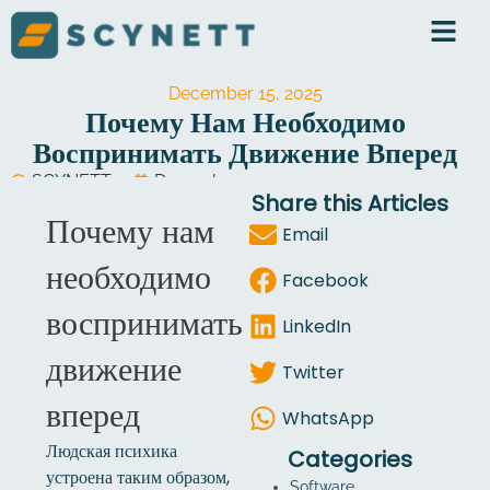
Skip
to
content
December 15, 2025
Почему Нам Необходимо
Воспринимать Движение Вперед
SCYNETT
December 15, 2025
Share this Articles
Software Development
Почему нам
Email
необходимо
Facebook
воспринимать
LinkedIn
движение
Twitter
вперед
WhatsApp
Людская психика
Categories
устроена таким образом,
Software