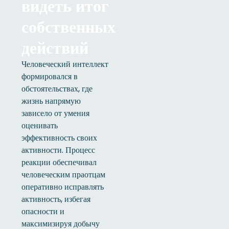
видеть итог
собственных
действий
Человеческий интеллект
формировался в
обстоятельствах, где
жизнь напрямую
зависело от умения
оценивать
эффективность своих
активности. Процесс
реакции обеспечивал
человеческим праотцам
оперативно исправлять
активность, избегая
опасности и
максимизируя добычу