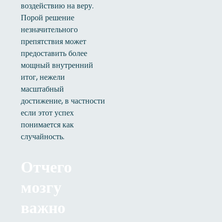
воздействию на веру.
Порой решение
незначительного
препятствия может
предоставить более
мощный внутренний
итог, нежели
масштабный
достижение, в частности
если этот успех
понимается как
случайность.
Отчего
мозгу
важно