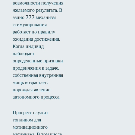
возможности получения
желаемого результата. В
азино 777 механизм
стимулирования
работает по правилу
ожидания достижения.
Когда индивид
наблюдает
определенные признаки
продвижения к задаче,
собственная внутренняя
мощь возрастает,
порождая явление
автономного процесса.
Прогресс служит
топливом для
мотивационного
механизма. В том числе