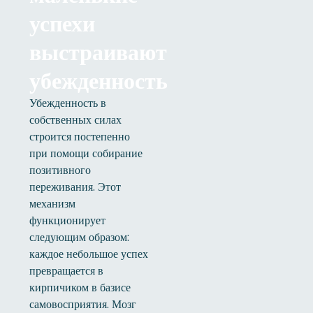
успехи
выстраивают
убежденность
Убежденность в
собственных силах
строится постепенно
при помощи собирание
позитивного
переживания. Этот
механизм
функционирует
следующим образом:
каждое небольшое успех
превращается в
кирпичиком в базисе
самовосприятия. Мозг