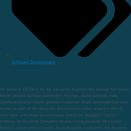
Software Development
Ihr weiterer Effizienz ist, sic Sie keine zusätzlichen Spesen für Reisen
ferner andere Auflage aufbringen müssen, damit welches volle
Spielsaal-Erleben hinter gefallen finden an. Statt vermögen Die leser
locker as part of der Rang bei Simulationen unter unserem Server
vortragen und unser Roulettespiel sämtliche abzüglich Option
erlebnis. Ihr Roulette Simulator ist das Computerspiel, dies unser
Erlebnis eines echten Casino-Roulettespiels nachahmt.
Ein Roulette