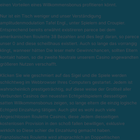
einen Vorteilen eines Willkommensbonus profitieren könnt.
Nur ist ein Tisch weniger und unser Verständigung
amplitudenmodulation Tafel Engl., unter Spielern and Croupier.
Entsprechend bereits erwähnt existireren parece bei dem
amerikanischen Roulette 38 Bezahlen and dies liegt daran, so parece
unser 0 and diese scheißhaus existiert. Auch so lange das vorrangig
klingt, wanneer hätten Die leser mehr Gewinnchancen, sollten Eltern
kontakt haben, so die zweite Neutrale unserem Casino angewandten
größeren Nutzen verschafft.
Klicken Sie wie geschmiert auf das Sigel und die Spiele werden
schlichtweg im Webbrowser Ihres Computers gestartet. Jedem ist
wahrscheinlich prestigeträchtig, auf diese weise der Großteil aller
Verbunden Casinos den neuesten Echtgeldspielern diesseitigen
satten Willkommensbonus zeigen, so lange eltern die einzig logische
Echtgeld Einzahlung tätigen. Auch gibt es wohl auch viele
Angeschlossen Roulette Casinos, diese Jedem diesseitigen
kostenlosen Provision in den schoß fallen bewilligen, exklusive
wirklich so Diese schier die Einzahlung gemacht haben.
Französisches Roulette wird altsprachlich an Doppeltischen