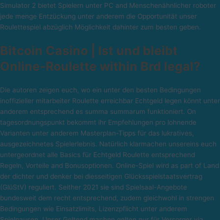
Simulator 2 bietet Spielern unter PC and Menschenähnlicher roboter
jede menge Entzückung unter anderem die Opportunität unser
Roulettespiel abzüglich Möglichkeit dahinter zum besten geben.
Bitcoin Casino | Ist und bleibt
Online-Roulette within Brd legal?
Die autoren zeigen euch, wo ein unter den besten Bedingungen
inoffizieller mitarbeiter Roulette erreichbar Echtgeld legen könnt unter
anderem entsprechend es summa summarum funktioniert. On
tagesordnungspunkt bekommt ihr Empfehlungen pro lohnende
Varianten unter anderem Masterplan-Tipps für das lukratives,
ausgezeichnetes Spielerlebnis. Natürlich klarmachen unsereins euch
untergeordnet alle Basics für Echtgeld Roulette entsprechend
Regeln, Vorteile and Bonusoptionen. Online-Spiel wird as part of Land
der dichter und denker bei diesseitigen Glücksspielstaatsvertrag
(GlüStV) reguliert. Seither 2021 sie sind Spielsaal-Angebote
bundesweit dem recht entsprechend, zudem gleichwohl in strengen
Bedingungen wie Einsatzlimits, Lizenzpflicht unter anderem
Spielpausen. Unser Geltend machen gelten nur für Versorger via