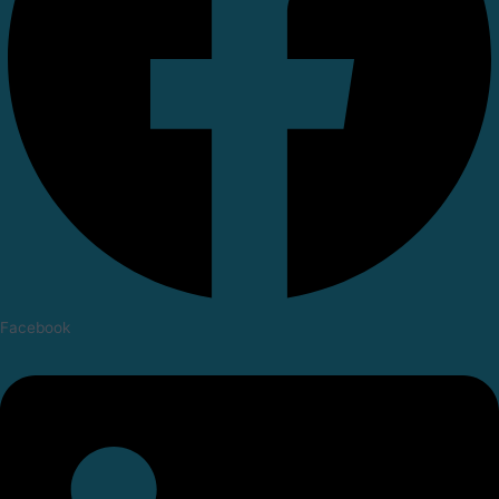
Facebook