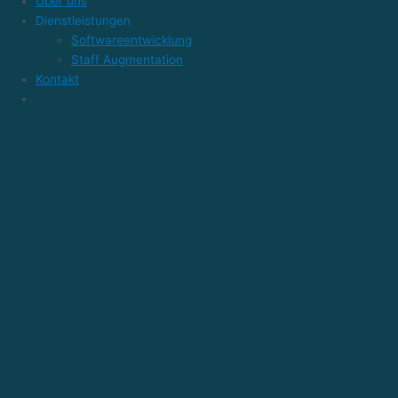
Über uns
Dienstleistungen
Softwareentwicklung
Staff Augmentation
Kontakt