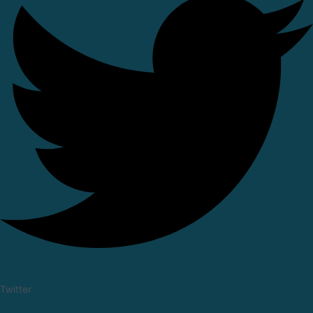
Twitter