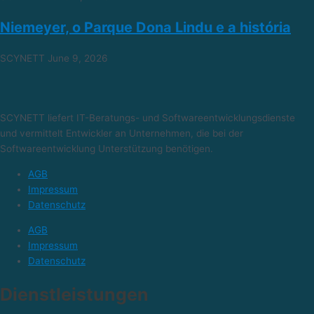
Niemeyer, o Parque Dona Lindu e a história
SCYNETT
June 9, 2026
SCYNETT liefert IT-Beratungs- und Softwareentwicklungsdienste
und vermittelt Entwickler an Unternehmen, die bei der
Softwareentwicklung Unterstützung benötigen.
AGB
Impressum
Datenschutz
AGB
Impressum
Datenschutz
Dienstleistungen