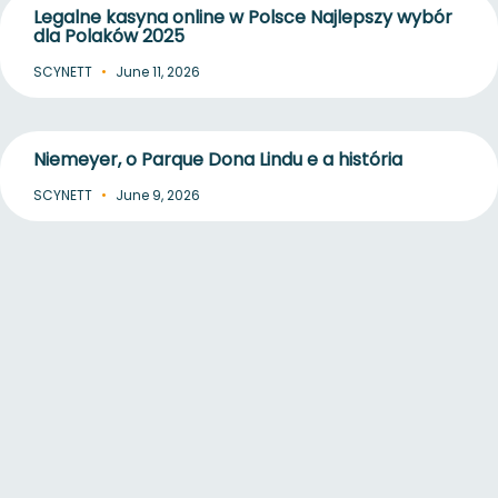
Legalne kasyna online w Polsce Najlepszy wybór
dla Polaków 2025
SCYNETT
June 11, 2026
Niemeyer, o Parque Dona Lindu e a história
SCYNETT
June 9, 2026