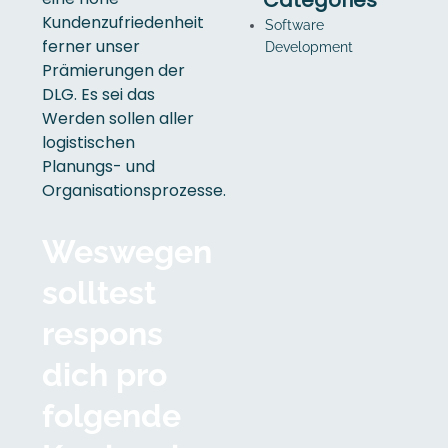
Categories
Kundenzufriedenheit
Software
ferner unser
Development
Prämierungen der
DLG.
Es sei das
Werden sollen aller
logistischen
Planungs- und
Organisationsprozesse.
Weswegen
solltest
respons
dich pro
folgende