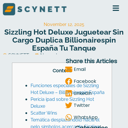
Skip
to
content
November 12, 2025
Sizzling Hot Deluxe Juguetear Sin
Cargo Duplica Billionairespin
España Tu Tanque
SCYNETT
November 12, 2025
Share this Articles
Software Development
Email
Content
Facebook
Funciones especiales de Sizzling
Hot Deluxe – Billionairespin España
LinkedIn
Pericia ipad sobre Sizzling Hot
Twitter
Deluxe
Scatter Wins
WhatsApp
Temática desplazándolo hacia el
pelo símbolos acerca de Sizzling