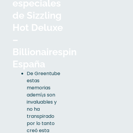
especiales
de Sizzling
Hot Deluxe
–
Billionairespin
España
De Greentube
estas
memorias
ademí¡s son
invaluables y
no ha
transpirado
por lo tanto
creó esta