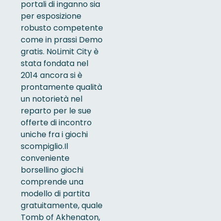
portali di inganno sia
per esposizione
robusto competente
come in prassi Demo
gratis. NoLimit City è
stata fondata nel
2014 ancora si è
prontamente qualità
un notorietà nel
reparto per le sue
offerte di incontro
uniche fra i giochi
scompiglio.Il
conveniente
borsellino giochi
comprende una
modello di partita
gratuitamente, quale
Tomb of Akhenaton,