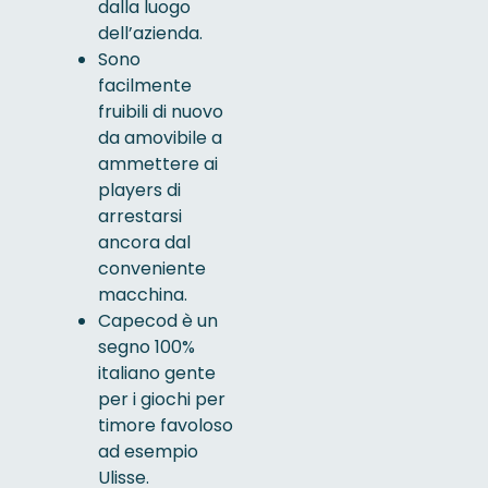
dalla luogo
dell’azienda.
Sono
facilmente
fruibili di nuovo
da amovibile a
ammettere ai
players di
arrestarsi
ancora dal
conveniente
macchina.
Capecod è un
segno 100%
italiano gente
per i giochi per
timore favoloso
ad esempio
Ulisse.