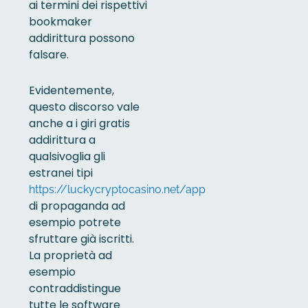
ai termini dei rispettivi
bookmaker
addirittura possono
falsare.
Evidentemente,
questo discorso vale
anche a i giri gratis
addirittura a
qualsivoglia gli
estranei tipi
https://luckycryptocasino.net/app
di propaganda ad
esempio potrete
sfruttare già iscritti.
La proprietà ad
esempio
contraddistingue
tutte le software