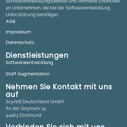
Softwareentwicklungsdienste und vermittelt Entwickler
an Unternehmen, die bei der Softwareentwicklung
Unterstützung benötigen.
AGB
Impressum
Datenschutz
Dienstleistungen
Softwareentwicklung
Staff Augmentation
Nehmen Sie Kontakt mit uns
auf
Scynett Deutschland GmbH
An der Goymark 19
44263 Dortmund