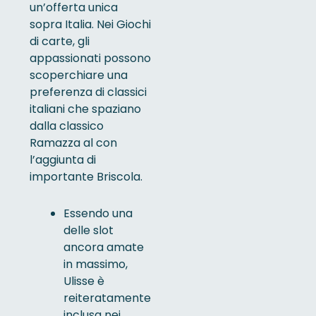
un’offerta unica
sopra Italia. Nei Giochi
di carte, gli
appassionati possono
scoperchiare una
preferenza di classici
italiani che spaziano
dalla classico
Ramazza al con
l’aggiunta di
importante Briscola.
Essendo una
delle slot
ancora amate
in massimo,
Ulisse è
reiteratamente
inclusa nei