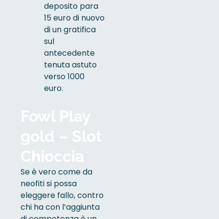
deposito para
15 euro di nuovo
di un gratifica
sul
antecedente
tenuta astuto
verso 1000
euro.
Fowl Play
gold – Slot
Chioccia
Se è vero come da
neofiti si possa
eleggere fallo, contro
chi ha con l’aggiunta
di competenza è un