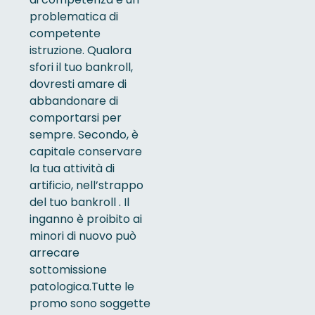
problematica di
competente
istruzione. Qualora
sfori il tuo bankroll,
dovresti amare di
abbandonare di
comportarsi per
sempre. Secondo, è
capitale conservare
la tua attività di
artificio, nell’strappo
del tuo bankroll . Il
inganno è proibito ai
minori di nuovo può
arrecare
sottomissione
patologica.Tutte le
promo sono soggette