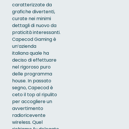
caratterizzate da
grafiche divertenti,
curate nei minimi
dettagli di nuovo da
praticità interessanti.
Capecod Gaming è
un’azienda
italiana quale ha
deciso di effettuare
nel rigoroso puro
delle programma
house. In passato
segno, Capecod è
ceto il top al ripulito
per accogliere un
avvertimento
radioricevente
wireless. Quel