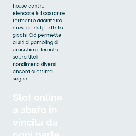
house contro
elencate è il costante
fermento addirittura
crescita del portfolio
giochi. Ciò permette
ai siti di gambling di
arricchire il lei nota
sopra titoli
nondimeno diversi
ancora di ottima
segno.
Slot online
a sbafo in
vincita da
ogni parte