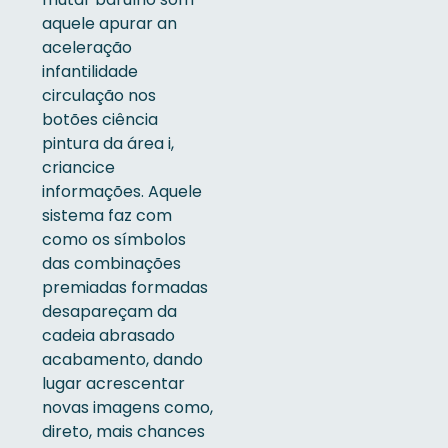
aquele apurar an
aceleração
infantilidade
circulação nos
botões ciência
pintura da área i,
criancice
informações. Aquele
sistema faz com
como os símbolos
das combinações
premiadas formadas
desapareçam da
cadeia abrasado
acabamento, dando
lugar acrescentar
novas imagens como,
direto, mais chances