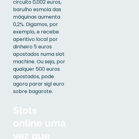
circuito 0,002 euros,
barulho esmola das
máquinas aumenta
0,2%. Digamos, por
exemplo, e recebe
aperitivo local por
dinheiro 5 euros
apostados numa slot
machine. Ou seja, por
qualquer 500 euros
apostados, pode
agora parar sigl euro
sobre bagarote.
Slots
online uma
vez que