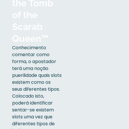
the Tomb
of the
Scarab
Queen™
Conhecimento
comentar como
forma, o apostador
terá uma noção
puerilidade quais slots
existem como os
seus diferentes tipos.
Colocado isto,
poderá identificar
sentar-se existem
slots uma vez que
diferentes tipos de