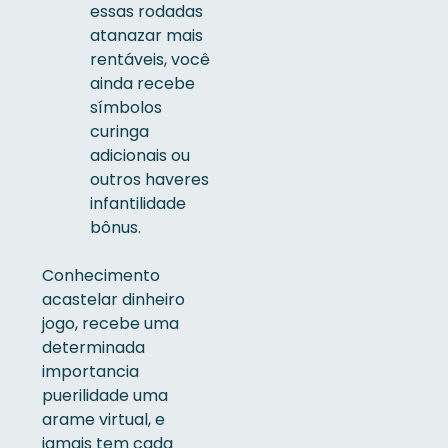
essas rodadas
atanazar mais
rentáveis, você
ainda recebe
símbolos
curinga
adicionais ou
outros haveres
infantilidade
bônus.
Conhecimento
acastelar dinheiro
jogo, recebe uma
determinada
importancia
puerilidade uma
arame virtual, e
jamais tem cada