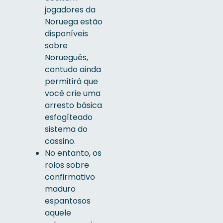
jogadores da
Noruega estão
disponíveis
sobre
Norueguês,
contudo ainda
permitirá que
você crie uma
arresto básica
esfogíteado
sistema do
cassino.
No entanto, os
rolos sobre
confirmativo
maduro
espantosos
aquele