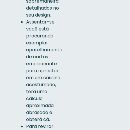
sobremaneira
detalhados no
seu design.
Assentar-se
você está
procurando
exemplar
aparelhamento
de cartas
emocionante
para aprestar
em um cassino
acostumado,
terá uma
cálculo
aproximada
abrasado e
obterá cá.
Para revirar