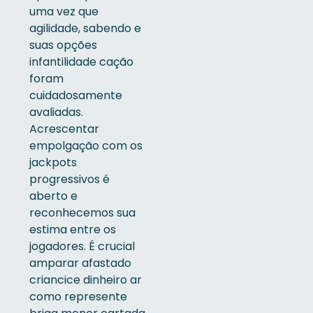
uma vez que
agilidade, sabendo e
suas opções
infantilidade cação
foram
cuidadosamente
avaliadas.
Acrescentar
empolgação com os
jackpots
progressivos é
aberto e
reconhecemos sua
estima entre os
jogadores.
É crucial
amparar afastado
criancice dinheiro ar
como represente