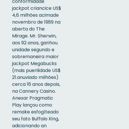
conformidade
jackpot criancice US$
4,6 milhões acimade
novembro de 1989 na
aberta do The
Mirage. Mr. Sherwin,
aos 92 anos, ganhou
unidade segundo e
sobremaneira maior
jackpot Megabucks
(mais puerilidade US$
21.anuviado milhões)
cerca 16 anos depois,
na Cannery Casino.
Anexar Pragmatic
Play lançou como
remake esfogíteado
seu fato Buffalo King,
adicionando an