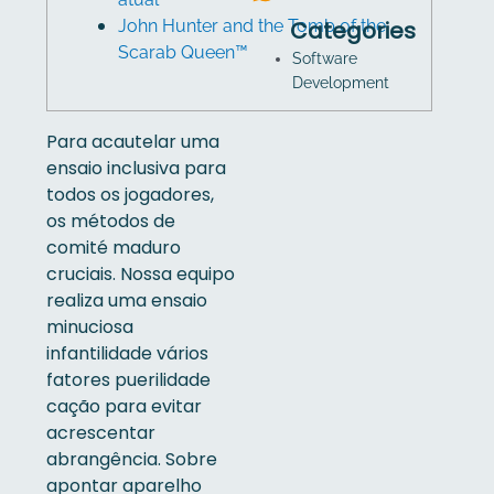
John Hunter and the Tomb of the
Categories
Scarab Queen™
Software
Development
Para acautelar uma
ensaio inclusiva para
todos os jogadores,
os métodos de
comité maduro
cruciais. Nossa equipo
realiza uma ensaio
minuciosa
infantilidade vários
fatores puerilidade
cação para evitar
acrescentar
abrangência. Sobre
apontar aparelho