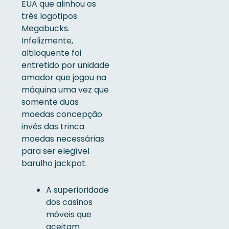
EUA que alinhou os
três logotipos
Megabucks.
Infelizmente,
altiloquente foi
entretido por unidade
amador que jogou na
máquina uma vez que
somente duas
moedas concepção
invés das trinca
moedas necessárias
para ser elegível
barulho jackpot.
A superioridade
dos casinos
móveis que
aceitam