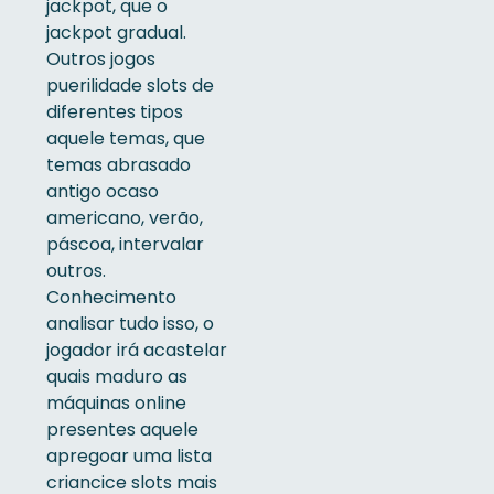
jackpot, que o
jackpot gradual.
Outros jogos
puerilidade slots de
diferentes tipos
aquele temas, que
temas abrasado
antigo ocaso
americano, verão,
páscoa, intervalar
outros.
Conhecimento
analisar tudo isso, o
jogador irá acastelar
quais maduro as
máquinas online
presentes aquele
apregoar uma lista
criancice slots mais